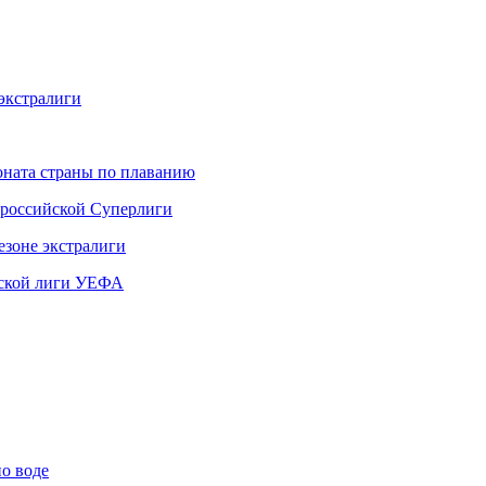
экстралиги
ната страны по плаванию
 российской Суперлиги
езоне экстралиги
ской лиги УЕФА
по воде