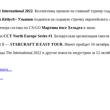
 International 2022
. Коллективы прошли на главный турнир год
я
Kiritych~
Ульянов
поднялся на седьмую строчку европейского 
ренера состава по CS:GO
Мартина
trace
Хельдта
в запас.
па
CCT North Europe Series #1
. Белорусская организация смогла
t II —
STARCRAFT II EASY TOUR
. Ивент пройдет 16 октября.
ионата…
в…