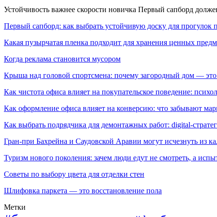
Устойчивость важнее скорости новичка Первый сапборд долж
Первый сапборд: как выбрать устойчивую доску для прогулок 
Какая пузырчатая пленка подходит для хранения ценных предм
Когда реклама становится мусором
Крыша над головой спортсмена: почему загородный дом — это
Как чистота офиса влияет на покупательское поведение: псих
Как оформление офиса влияет на конверсию: что забывают мар
Как выбрать подрядчика для демонтажных работ: digital-страте
Гран-при Бахрейна и Саудовской Аравии могут исчезнуть из к
Туризм нового поколения: зачем люди едут не смотреть, а испы
Советы по выбору цвета для отделки стен
Шлифовка паркета — это восстановление пола
Метки