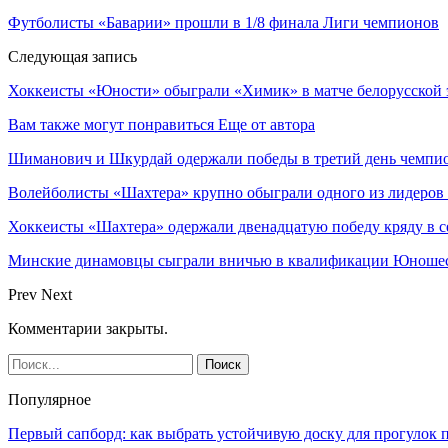
Футболисты «Баварии» прошли в 1/8 финала Лиги чемпионов
Следующая запись
Хоккеисты «Юности» обыграли «Химик» в матче белорусской 
Вам также могут понравиться
Еще от автора
Шиманович и Шкурдай одержали победы в третий день чемпио
Волейболисты «Шахтера» крупно обыграли одного из лидеров
Хоккеисты «Шахтера» одержали двенадцатую победу кряду в с
Минские динамовцы сыграли вничью в квалификации Юноше
Prev
Next
Комментарии закрыты.
Популярное
Первый сапборд: как выбрать устойчивую доску для прогулок 