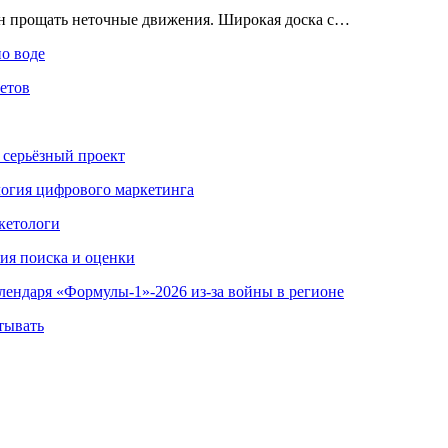
ен прощать неточные движения. Широкая доска с…
по воде
етов
 серьёзный проект
ология цифрового маркетинга
кетологи
гия поиска и оценки
алендаря «Формулы-1»-2026 из-за войны в регионе
тывать