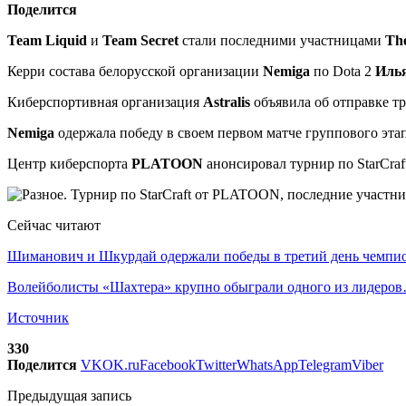
Поделится
Team Liquid
и
Team Secret
стали последними участницами
The
Керри состава белорусской организации
Nemiga
по Dota 2
Иль
Киберспортивная организация
Astralis
объявила об отправке т
Nemiga
одержала победу в своем первом матче группового эта
Центр киберспорта
PLATOON
анонсировал турнир по StarCraf
Сейчас читают
Шиманович и Шкурдай одержали победы в третий день чемп
Волейболисты «Шахтера» крупно обыграли одного из лидеро
Источник
330
Поделится
VK
OK.ru
Facebook
Twitter
WhatsApp
Telegram
Viber
Предыдущая запись