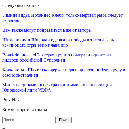
Следующая запись
Зимние виды. Йоханнес Клебо: только мертвая рыба следует
течению
Вам также могут понравиться
Еще от автора
Шиманович и Шкурдай одержали победы в третий день
чемпионата страны по плаванию
Волейболисты «Шахтера» крупно обыграли одного из
лидеров российской Суперлиги
Хоккеисты «Шахтера» одержали двенадцатую победу кряду в
сезоне экстралиги
Минские динамовцы сыграли вничью в квалификации
Юношеской лиги УЕФА
Prev
Next
Комментарии закрыты.