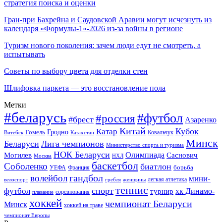
стратегия поиска и оценки
Гран-при Бахрейна и Саудовской Аравии могут исчезнуть из
календаря «Формулы-1»-2026 из-за войны в регионе
Туризм нового поколения: зачем люди едут не смотреть, а
испытывать
Советы по выбору цвета для отделки стен
Шлифовка паркета — это восстановление пола
Метки
#беларусь
#футбол
#россия
#брест
Азаренко
Китай
Кубок
Катар
Гомель
Гродно
Казахстан
Ковальчук
Витебск
Минск
Беларуси
Лига чемпионов
Министерство спорта и туризма
НОК Беларуси
Олимпиада
Могилев
Саснович
Москва
НХЛ
баскетбол
Соболенко
биатлон
борьба
УЕФА
Франция
гандбол
волейбол
мини-
легкая атлетика
гребля
женщины
велоспорт
теннис
спорт
футбол
хк Динамо-
турнир
соревнования
плавание
хоккей
чемпионат Беларуси
Минск
хоккей на траве
чемпионат Европы