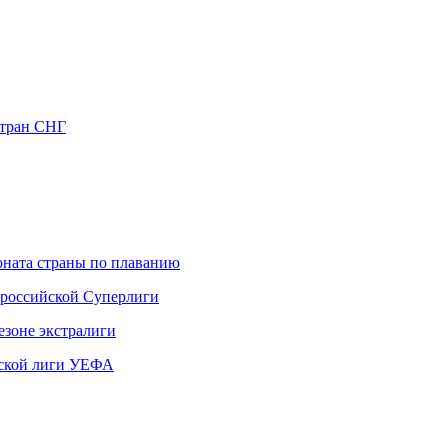
стран СНГ
ната страны по плаванию
 российской Суперлиги
езоне экстралиги
ской лиги УЕФА