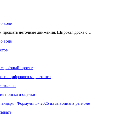
по воде
ен прощать неточные движения. Широкая доска с…
по воде
етов
 серьёзный проект
ология цифрового маркетинга
кетологи
гия поиска и оценки
алендаря «Формулы-1»-2026 из-за войны в регионе
тывать