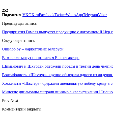
252
Поделится
VK
OK.ru
Facebook
Twitter
WhatsApp
Telegram
Viber
Предыдущая запись
Предприятия Гомеля выпустят продукцию с логотипом II Игр 
Следующая запись
Unishop.by – маркетплейс Беларуси
Вам также могут понравиться
Еще от автора
Шиманович и Шкурдай одержали победы в третий день чемпио
Волейболисты «Шахтера» крупно обыграли одного из лидеров
Хоккеисты «Шахтера» одержали двенадцатую победу кряду в с
Минские динамовцы сыграли вничью в квалификации Юноше
Prev
Next
Комментарии закрыты.