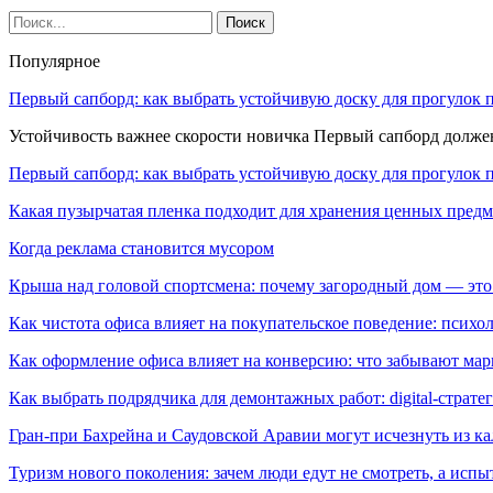
Популярное
Первый сапборд: как выбрать устойчивую доску для прогулок 
Устойчивость важнее скорости новичка Первый сапборд долж
Первый сапборд: как выбрать устойчивую доску для прогулок 
Какая пузырчатая пленка подходит для хранения ценных предм
Когда реклама становится мусором
Крыша над головой спортсмена: почему загородный дом — это
Как чистота офиса влияет на покупательское поведение: псих
Как оформление офиса влияет на конверсию: что забывают мар
Как выбрать подрядчика для демонтажных работ: digital-страте
Гран-при Бахрейна и Саудовской Аравии могут исчезнуть из к
Туризм нового поколения: зачем люди едут не смотреть, а испы