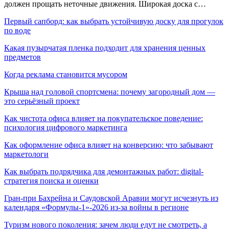
должен прощать неточные движения. Широкая доска с…
Первый сапборд: как выбрать устойчивую доску для прогулок
по воде
Какая пузырчатая пленка подходит для хранения ценных
предметов
Когда реклама становится мусором
Крыша над головой спортсмена: почему загородный дом —
это серьёзный проект
Как чистота офиса влияет на покупательское поведение:
психология цифрового маркетинга
Как оформление офиса влияет на конверсию: что забывают
маркетологи
Как выбрать подрядчика для демонтажных работ: digital-
стратегия поиска и оценки
Гран-при Бахрейна и Саудовской Аравии могут исчезнуть из
календаря «Формулы-1»-2026 из-за войны в регионе
Туризм нового поколения: зачем люди едут не смотреть, а