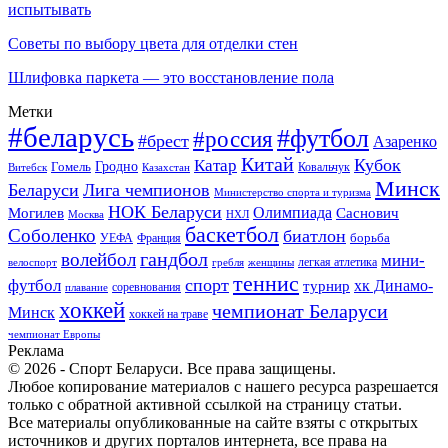
испытывать
Советы по выбору цвета для отделки стен
Шлифовка паркета — это восстановление пола
Метки
#беларусь
#футбол
#россия
#брест
Азаренко
Китай
Кубок
Катар
Гомель
Гродно
Казахстан
Ковальчук
Витебск
Минск
Беларуси
Лига чемпионов
Министерство спорта и туризма
НОК Беларуси
Олимпиада
Могилев
Саснович
Москва
НХЛ
баскетбол
Соболенко
биатлон
борьба
УЕФА
Франция
гандбол
волейбол
мини-
легкая атлетика
гребля
женщины
велоспорт
теннис
спорт
футбол
хк Динамо-
турнир
соревнования
плавание
хоккей
чемпионат Беларуси
Минск
хоккей на траве
чемпионат Европы
Реклама
© 2026 - Спорт Беларуси. Все права защищены.
Любое копирование материалов с нашего ресурса разрешается
только с обратной активной ссылкой на страницу статьи.
Все материалы опубликованные на сайте взяты с открытых
источников и других порталов интернета, все права на