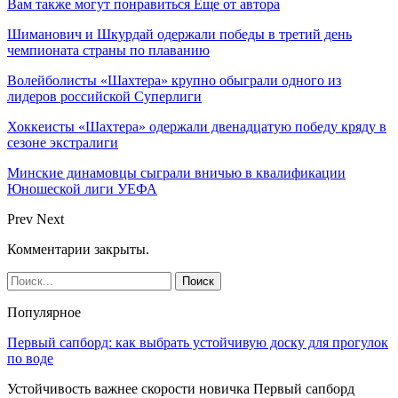
Вам также могут понравиться
Еще от автора
Шиманович и Шкурдай одержали победы в третий день
чемпионата страны по плаванию
Волейболисты «Шахтера» крупно обыграли одного из
лидеров российской Суперлиги
Хоккеисты «Шахтера» одержали двенадцатую победу кряду в
сезоне экстралиги
Минские динамовцы сыграли вничью в квалификации
Юношеской лиги УЕФА
Prev
Next
Комментарии закрыты.
Популярное
Первый сапборд: как выбрать устойчивую доску для прогулок
по воде
Устойчивость важнее скорости новичка Первый сапборд