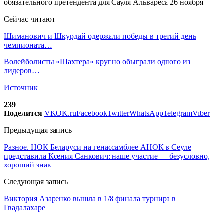
Сейчас читают
Шиманович и Шкурдай одержали победы в третий день
чемпионата…
Волейболисты «Шахтера» крупно обыграли одного из
лидеров…
Источник
239
Поделится
VK
OK.ru
Facebook
Twitter
WhatsApp
Telegram
Viber
Предыдущая запись
Разное. НОК Беларуси на генассамблее АНОК в Сеуле
представила Ксения Санкович: наше участие — безусловно,
хороший знак
Следующая запись
Виктория Азаренко вышла в 1/8 финала турнира в
Гвадалахаре