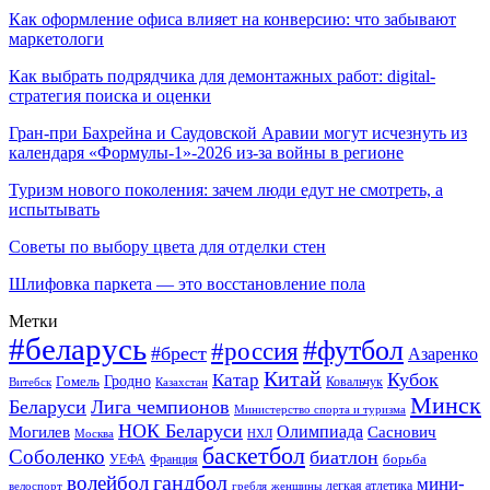
Как оформление офиса влияет на конверсию: что забывают
маркетологи
Как выбрать подрядчика для демонтажных работ: digital-
стратегия поиска и оценки
Гран-при Бахрейна и Саудовской Аравии могут исчезнуть из
календаря «Формулы-1»-2026 из-за войны в регионе
Туризм нового поколения: зачем люди едут не смотреть, а
испытывать
Советы по выбору цвета для отделки стен
Шлифовка паркета — это восстановление пола
Метки
#беларусь
#футбол
#россия
#брест
Азаренко
Китай
Кубок
Катар
Гомель
Гродно
Казахстан
Ковальчук
Витебск
Минск
Беларуси
Лига чемпионов
Министерство спорта и туризма
НОК Беларуси
Олимпиада
Могилев
Саснович
Москва
НХЛ
баскетбол
Соболенко
биатлон
борьба
УЕФА
Франция
гандбол
волейбол
мини-
легкая атлетика
гребля
женщины
велоспорт