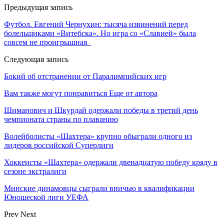
Предыдущая запись
Футбол. Евгений Чернухин: тысяча извинений перед
болельщиками «Витебска». Но игра со «Славией» была
совсем не проигрышная
Следующая запись
Бокий об отстранении от Паралимпийских игр
Вам также могут понравиться
Еще от автора
Шиманович и Шкурдай одержали победы в третий день
чемпионата страны по плаванию
Волейболисты «Шахтера» крупно обыграли одного из
лидеров российской Суперлиги
Хоккеисты «Шахтера» одержали двенадцатую победу кряду в
сезоне экстралиги
Минские динамовцы сыграли вничью в квалификации
Юношеской лиги УЕФА
Prev
Next