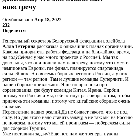
навстречу
Опубликовано
Апр 18, 2022
232
Поделится
Генеральный секретарь Белорусской федерации волейбола
Алла Тетерина
рассказала о ближайших планах организации.
Каковы приоритеты работы федерации на ближайшее время,
на год?Сейчас у нас много проектов с Россией. Мы так
довольны, что они пошли нам навстречу, потому что вместо
чемпионата Европы, где финал, планируется спартакиада
сильнейших. Это восемь сборных регионов России, а у них
регион — там регион. Там и лучшие команды Суперлиги. И
наши сборные привлекают. Я не говорю пока про
соревнования, где будут команды Китая, Ирана, Сербии,
потому что Россия и мы, сейчас идут разговоры о том, чтобы
привлечь эти команды, потому что китайские сборные очень
сильные.
Перспектива наших реалий.Да не бывает такого, что не под
силу. Но для этого надо ставить задачу, а не так: мы на Россию
не полезем, потому что мы ей проиграем — побережем силы
для сборной Турции.
Уже поставили задачу?Еще нет, нам же тренеры нужны.