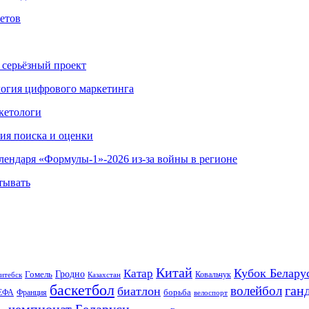
етов
 серьёзный проект
ология цифрового маркетинга
кетологи
гия поиска и оценки
алендаря «Формулы-1»-2026 из-за войны в регионе
тывать
Китай
Кубок Белару
Катар
Гомель
Гродно
Казахстан
Ковальчук
итебск
баскетбол
ган
волейбол
биатлон
борьба
ЕФА
Франция
велоспорт
чемпионат Беларуси