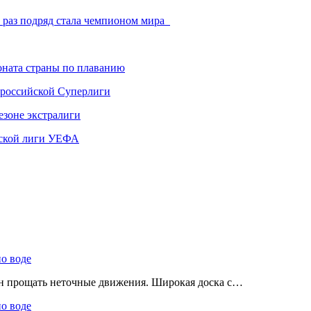
й раз подряд стала чемпионом мира
ната страны по плаванию
 российской Суперлиги
езоне экстралиги
ской лиги УЕФА
по воде
ен прощать неточные движения. Широкая доска с…
по воде