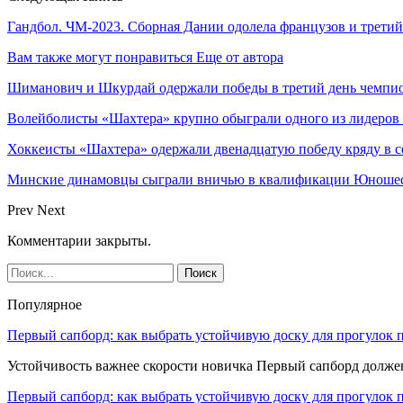
Гандбол. ЧМ-2023. Сборная Дании одолела французов и трети
Вам также могут понравиться
Еще от автора
Шиманович и Шкурдай одержали победы в третий день чемпио
Волейболисты «Шахтера» крупно обыграли одного из лидеров
Хоккеисты «Шахтера» одержали двенадцатую победу кряду в с
Минские динамовцы сыграли вничью в квалификации Юноше
Prev
Next
Комментарии закрыты.
Популярное
Первый сапборд: как выбрать устойчивую доску для прогулок 
Устойчивость важнее скорости новичка Первый сапборд долж
Первый сапборд: как выбрать устойчивую доску для прогулок 