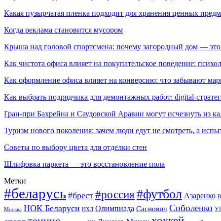
Какая пузырчатая пленка подходит для хранения ценных предм
Когда реклама становится мусором
Крыша над головой спортсмена: почему загородный дом — это
Как чистота офиса влияет на покупательское поведение: псих
Как оформление офиса влияет на конверсию: что забывают мар
Как выбрать подрядчика для демонтажных работ: digital-страте
Гран-при Бахрейна и Саудовской Аравии могут исчезнуть из к
Туризм нового поколения: зачем люди едут не смотреть, а испы
Советы по выбору цвета для отделки стен
Шлифовка паркета — это восстановление пола
Метки
#беларусь
#футбол
#россия
#брест
Азаренко
В
Соболенко
НОК Беларуси
Олимпиада
Саснович
У
Москва
НХЛ
хоккей
теннис