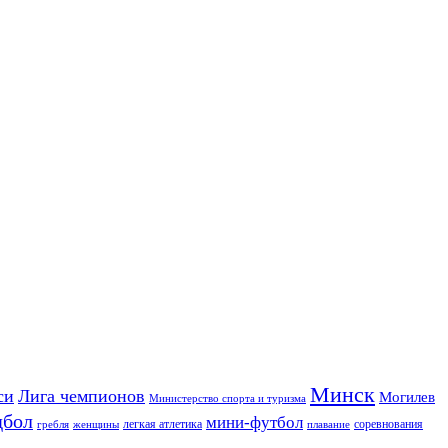
Минск
си
Лига чемпионов
Могилев
Министерство спорта и туризма
дбол
мини-футбол
легкая атлетика
соревнования
гребля
женщины
плавание