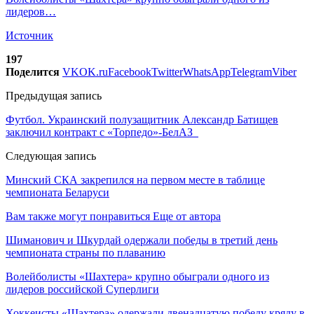
лидеров…
Источник
197
Поделится
VK
OK.ru
Facebook
Twitter
WhatsApp
Telegram
Viber
Предыдущая запись
Футбол. Украинский полузащитник Александр Батищев
заключил контракт с «Торпедо»-БелАЗ
Следующая запись
Минский СКА закрепился на первом месте в таблице
чемпионата Беларуси
Вам также могут понравиться
Еще от автора
Шиманович и Шкурдай одержали победы в третий день
чемпионата страны по плаванию
Волейболисты «Шахтера» крупно обыграли одного из
лидеров российской Суперлиги
Хоккеисты «Шахтера» одержали двенадцатую победу кряду в