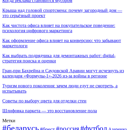
Когда реклама становится мусором
Крыша над головой спортсмена: почему загородный дом —
это серьёзный проект
Как чистота офиса влияет на покупательское поведение:
психология цифрового маркетинга
Как оформление офиса влияет на конверсию: что забывают
маркетологи
Как выбрать подрядчика для демонтажных работ: digital-
стратегия поиска и оценки
Гран-при Бахрейна и Саудовской Аравии могут исчезнуть из
календаря «Формулы-1»-2026 из-за войны в регионе
Туризм нового поколения: зачем люди едут не смотреть, а
испытывать
Советы по выбору цвета для отделки стен
Шлифовка паркета — это восстановление пола
Метки
#беларусь
#футбол
#россия
#брест
Азаренко