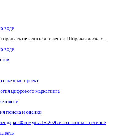
по воде
ен прощать неточные движения. Широкая доска с…
по воде
етов
 серьёзный проект
ология цифрового маркетинга
кетологи
гия поиска и оценки
алендаря «Формулы-1»-2026 из-за войны в регионе
тывать