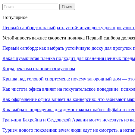
Популярное
Первый сапборд: как выбрать устойчивую доску для прогулок 
Устойчивость важнее скорости новичка Первый сапборд долж
Первый сапборд: как выбрать устойчивую доску для прогулок 
Какая пузырчатая пленка подходит для хранения ценных предм
Когда реклама становится мусором
Крыша над головой спортсмена: почему загородный дом — это
Как чистота офиса влияет на покупательское поведение: псих
Как оформление офиса влияет на конверсию: что забывают мар
Как выбрать подрядчика для демонтажных работ: digital-страте
Гран-при Бахрейна и Саудовской Аравии могут исчезнуть из к
Туризм нового поколения: зачем люди едут не смотреть, а испы