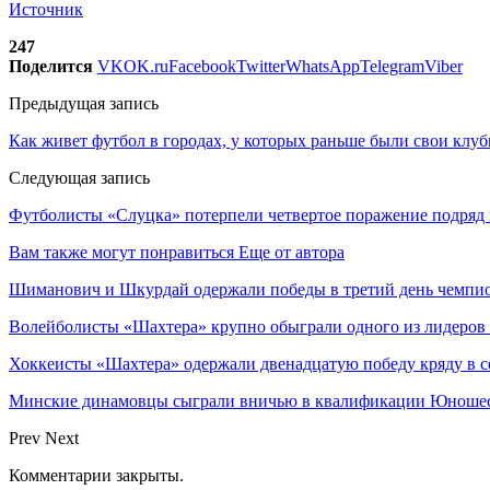
Источник
247
Поделится
VK
OK.ru
Facebook
Twitter
WhatsApp
Telegram
Viber
Предыдущая запись
Как живет футбол в городах, у которых раньше были свои клубы 
Следующая запись
Футболисты «Слуцка» потерпели четвертое поражение подряд 
Вам также могут понравиться
Еще от автора
Шиманович и Шкурдай одержали победы в третий день чемпио
Волейболисты «Шахтера» крупно обыграли одного из лидеров
Хоккеисты «Шахтера» одержали двенадцатую победу кряду в с
Минские динамовцы сыграли вничью в квалификации Юноше
Prev
Next
Комментарии закрыты.