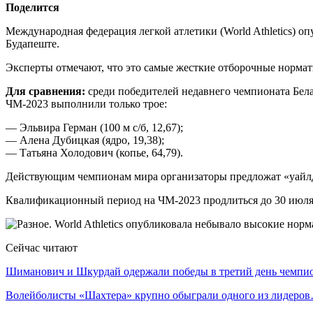
Поделится
Международная федерация легкой атлетики (World Athletics) оп
Будапеште.
Эксперты отмечают, что это самые жесткие отборочные нормат
Для сравнения:
среди победителей недавнего чемпионата Бел
ЧМ-2023 выполнили только трое:
— Эльвира Герман (100 м с/б, 12,67);
— Алена Дубицкая (ядро, 19,38);
— Татьяна Холодович (копье, 64,79).
Действующим чемпионам мира организаторы предложат «уайлд-
Квалификационный период на ЧМ-2023 продлиться до 30 июля 
Сейчас читают
Шиманович и Шкурдай одержали победы в третий день чемп
Волейболисты «Шахтера» крупно обыграли одного из лидеро