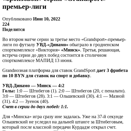
премьер-лиги
Опубликовано
Июн 10, 2022
224
Поделится
Во втором матче серии за третье место «Grandsport»-премьер-
лиги по футзалу
УВД-«Динамо»
обыграло в гродненском
спорткомплексе «Виктория»
«Минск»
. Третья, решающая,
встреча серии до двух побед состоится в столичном
спорткомплексе МАПИД 13 июня.
Grandиозная платформа для ставок GrandSport
дает 3 фрибета
по 10 BYN для ставок на спорт и добавку
.
УВД-Динамо — Минск — 4:2
Голы:
1:0 — Штибегов (1). 2:0 — Штибегов (20, с пенальти).
3:0 — Штибегов (28). 3:1 — Ольшевский (30). 4:1 — Мазной
(31). 4:2 — Зуенок (40).
Счет в серии до двух побед: 1:1.
Для «Минска» игра сразу ине задалась. Уже на 37-й секунде
Ольшевский не уследил на дальней штанге за Штибеговым,
который после классной передачи Курдадзе открыл счет.