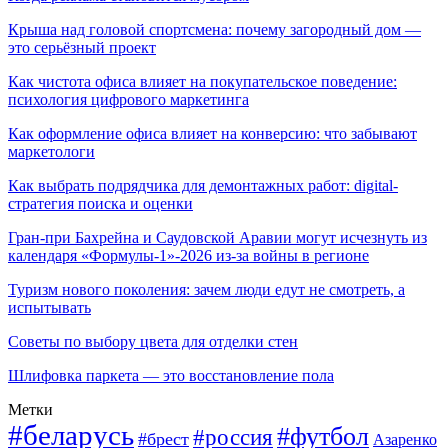
Крыша над головой спортсмена: почему загородный дом —
это серьёзный проект
Как чистота офиса влияет на покупательское поведение:
психология цифрового маркетинга
Как оформление офиса влияет на конверсию: что забывают
маркетологи
Как выбрать подрядчика для демонтажных работ: digital-
стратегия поиска и оценки
Гран-при Бахрейна и Саудовской Аравии могут исчезнуть из
календаря «Формулы-1»-2026 из-за войны в регионе
Туризм нового поколения: зачем люди едут не смотреть, а
испытывать
Советы по выбору цвета для отделки стен
Шлифовка паркета — это восстановление пола
Метки
#беларусь
#футбол
#россия
#брест
Азаренко