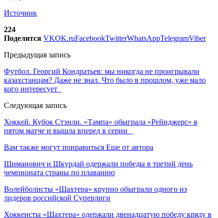
Источник
224
Поделится
VK
OK.ru
Facebook
Twitter
WhatsApp
Telegram
Viber
Предыдущая запись
Футбол. Георгий Кондратьев: мы никогда не проигрывали
казахстанцам? Даже не знал. Что было в прошлом, уже мало
кого интересует
Следующая запись
Хоккей. Кубок Стэнли. «Тампа» обыграла «Рейнджерс» в
пятом матче и вышла вперед в серии
Вам также могут понравиться
Еще от автора
Шиманович и Шкурдай одержали победы в третий день
чемпионата страны по плаванию
Волейболисты «Шахтера» крупно обыграли одного из
лидеров российской Суперлиги
Хоккеисты «Шахтера» одержали двенадцатую победу кряду в