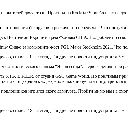
 жителей двух стран. Проекты из Rockstar Store больше не дос
и в отношении белорусов и россиян, но передумал. Что послужил
ощь в Восточной Европе и трем Фондам США. Подробнее по ссыл
iniw Сивко за комьюнити-каст PGL Major Stockholm 2021. Что по
ем фантастического фильма “Я – легенда”. Первые детали про ра
ть S.T.A.L.K.E.R. от студии GSC Game World. По понятным при
тайтлы от украинских разработчиков получили популярность в м
ч поклонников игр японского демиурга. Пройти мимо мы не смогл