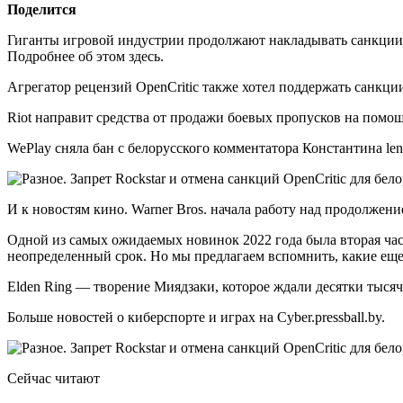
Поделится
Гиганты игровой индустрии продолжают накладывать санкции на
Подробнее об этом здесь.
Агрегатор рецензий OpenCritic также хотел поддержать санкци
Riot направит средства от продажи боевых пропусков на пом
WePlay сняла бан с белорусского комментатора Константина len
И к новостям кино. Warner Bros. начала работу над продолжени
Одной из самых ожидаемых новинок 2022 года была вторая час
неопределенный срок. Но мы предлагаем вспомнить, какие еще 
Elden Ring — творение Миядзаки, которое ждали десятки тыся
Больше новостей о киберспорте и играх на Cyber.pressball.by.
Сейчас читают