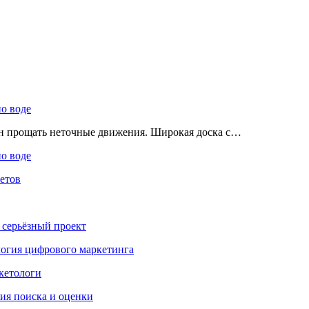
по воде
ен прощать неточные движения. Широкая доска с…
по воде
етов
 серьёзный проект
ология цифрового маркетинга
кетологи
гия поиска и оценки