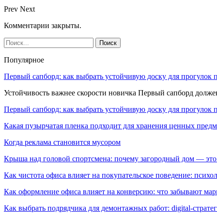
Prev
Next
Комментарии закрыты.
Популярное
Первый сапборд: как выбрать устойчивую доску для прогулок 
Устойчивость важнее скорости новичка Первый сапборд долж
Первый сапборд: как выбрать устойчивую доску для прогулок 
Какая пузырчатая пленка подходит для хранения ценных предм
Когда реклама становится мусором
Крыша над головой спортсмена: почему загородный дом — это
Как чистота офиса влияет на покупательское поведение: псих
Как оформление офиса влияет на конверсию: что забывают мар
Как выбрать подрядчика для демонтажных работ: digital-страте