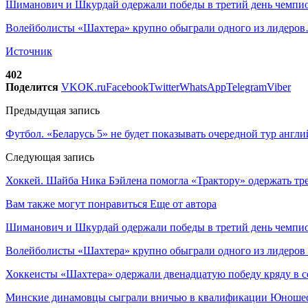
Шиманович и Шкурдай одержали победы в третий день чемп
Волейболисты «Шахтера» крупно обыграли одного из лидеро
Источник
402
Поделится
VK
OK.ru
Facebook
Twitter
WhatsApp
Telegram
Viber
Предыдущая запись
Футбол. «Беларусь 5» не будет показывать очередной тур анг
Следующая запись
Хоккей. Шайба Ника Бэйлена помогла «Трактору» одержать т
Вам также могут понравиться
Еще от автора
Шиманович и Шкурдай одержали победы в третий день чемпио
Волейболисты «Шахтера» крупно обыграли одного из лидеров
Хоккеисты «Шахтера» одержали двенадцатую победу кряду в с
Минские динамовцы сыграли вничью в квалификации Юноше