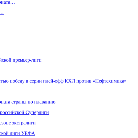
ионата…
в…
лийской премьер-лиги
ретью победу в серии плей-офф КХЛ против «Нефтехимика»
ната страны по плаванию
 российской Суперлиги
езоне экстралиги
ской лиги УЕФА