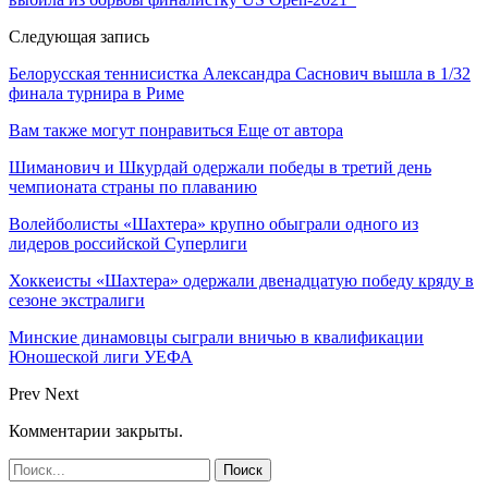
Следующая запись
Белорусская теннисистка Александра Саснович вышла в 1/32
финала турнира в Риме
Вам также могут понравиться
Еще от автора
Шиманович и Шкурдай одержали победы в третий день
чемпионата страны по плаванию
Волейболисты «Шахтера» крупно обыграли одного из
лидеров российской Суперлиги
Хоккеисты «Шахтера» одержали двенадцатую победу кряду в
сезоне экстралиги
Минские динамовцы сыграли вничью в квалификации
Юношеской лиги УЕФА
Prev
Next
Комментарии закрыты.