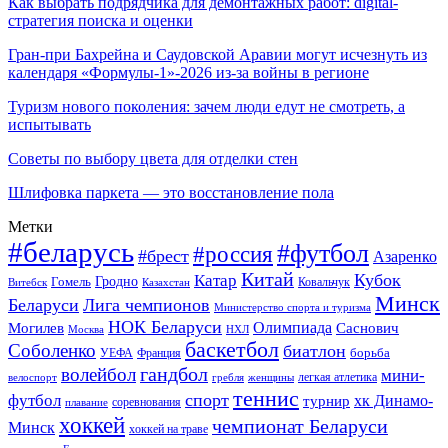
Как выбрать подрядчика для демонтажных работ: digital-
стратегия поиска и оценки
Гран-при Бахрейна и Саудовской Аравии могут исчезнуть из
календаря «Формулы-1»-2026 из-за войны в регионе
Туризм нового поколения: зачем люди едут не смотреть, а
испытывать
Советы по выбору цвета для отделки стен
Шлифовка паркета — это восстановление пола
Метки
#беларусь
#футбол
#россия
#брест
Азаренко
Китай
Кубок
Катар
Гомель
Гродно
Казахстан
Ковальчук
Витебск
Минск
Беларуси
Лига чемпионов
Министерство спорта и туризма
НОК Беларуси
Олимпиада
Могилев
Саснович
Москва
НХЛ
баскетбол
Соболенко
биатлон
борьба
УЕФА
Франция
гандбол
волейбол
мини-
легкая атлетика
гребля
женщины
велоспорт
теннис
спорт
футбол
хк Динамо-
турнир
соревнования
плавание
хоккей
чемпионат Беларуси
Минск
хоккей на траве