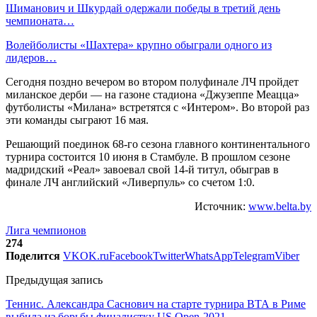
Шиманович и Шкурдай одержали победы в третий день
чемпионата…
Волейболисты «Шахтера» крупно обыграли одного из
лидеров…
Сегодня поздно вечером во втором полуфинале ЛЧ пройдет
миланское дерби — на газоне стадиона «Джузеппе Меацца»
футболисты «Милана» встретятся с «Интером». Во второй раз
эти команды сыграют 16 мая.
Решающий поединок 68-го сезона главного континентального
турнира состоится 10 июня в Стамбуле. В прошлом сезоне
мадридский «Реал» завоевал свой 14-й титул, обыграв в
финале ЛЧ английский «Ливерпуль» со счетом 1:0.
Источник:
www.belta.by
Лига чемпионов
274
Поделится
VK
OK.ru
Facebook
Twitter
WhatsApp
Telegram
Viber
Предыдущая запись
Теннис. Александра Саснович на старте турнира ВТА в Риме
выбила из борьбы финалистку US Open-2021