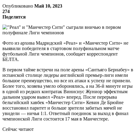
Опубликовано
Май 10, 2023
274
Поделится
Фото из архива Мадридский «Реал» и «Манчестер Сити» не
выявили победителя в стартовом полуфинальном матче
футбольной Лиги чемпионов, сообщает корреспондент
БЕЛТА.
В первом тайме встречи на поле арены «Сантьяго Бернабеу» в
испанской столице лидеры английской премьер-лиги имели
большое преимущество, но все их атаки к успеху не привели.
Более того, хозяева умело оборонялись, а на 36-й минуте игры
в одной из редких контратак Винисиус Жуниор эффектным
дальним ударом вывел «Реал» вперед. После перерыва
бельгийский хавбек «Манчестер Сити» Кевин Де Брюйне
восстановил паритет и больше зрители забитых мячей не
увидели — ничья 1:1. Ответный поединок за выход в финал
чемпионской Лиги состоится 17 мая в Манчестере.
Сейчас читают