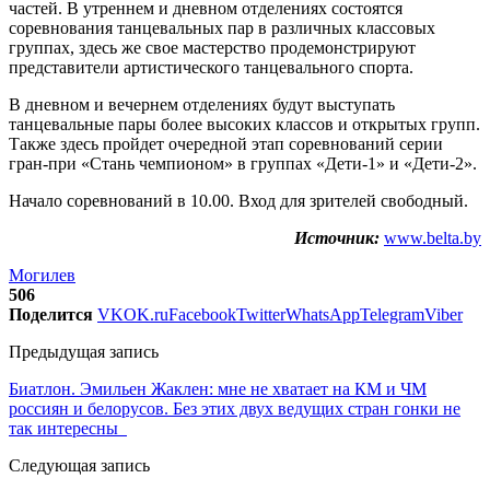
частей. В утреннем и дневном отделениях состоятся
соревнования танцевальных пар в различных классовых
группах, здесь же свое мастерство продемонстрируют
представители артистического танцевального спорта.
В дневном и вечернем отделениях будут выступать
танцевальные пары более высоких классов и открытых групп.
Также здесь пройдет очередной этап соревнований серии
гран-при «Стань чемпионом» в группах «Дети-1» и «Дети-2».
Начало соревнований в 10.00. Вход для зрителей свободный.
Источник:
www.belta.by
Могилев
506
Поделится
VK
OK.ru
Facebook
Twitter
WhatsApp
Telegram
Viber
Предыдущая запись
Биатлон. Эмильен Жаклен: мне не хватает на КМ и ЧМ
россиян и белорусов. Без этих двух ведущих стран гонки не
так интересны
Следующая запись