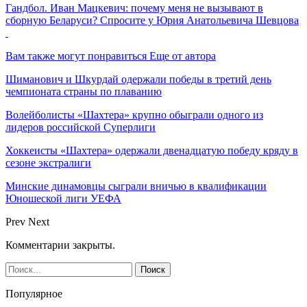
Гандбол. Иван Мацкевич: почему меня не вызывают в
сборную Беларуси? Спросите у Юрия Анатольевича Шевцова
Вам также могут понравиться
Еще от автора
Шиманович и Шкурдай одержали победы в третий день
чемпионата страны по плаванию
Волейболисты «Шахтера» крупно обыграли одного из
лидеров российской Суперлиги
Хоккеисты «Шахтера» одержали двенадцатую победу кряду в
сезоне экстралиги
Минские динамовцы сыграли вничью в квалификации
Юношеской лиги УЕФА
Prev
Next
Комментарии закрыты.
Популярное