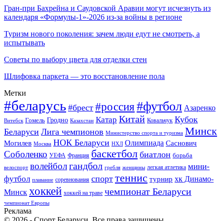
Гран-при Бахрейна и Саудовской Аравии могут исчезнуть из
календаря «Формулы-1»-2026 из-за войны в регионе
Туризм нового поколения: зачем люди едут не смотреть, а
испытывать
Советы по выбору цвета для отделки стен
Шлифовка паркета — это восстановление пола
Метки
#беларусь
#футбол
#россия
#брест
Азаренко
Китай
Кубок
Катар
Гомель
Гродно
Казахстан
Ковальчук
Витебск
Минск
Беларуси
Лига чемпионов
Министерство спорта и туризма
НОК Беларуси
Олимпиада
Могилев
Саснович
Москва
НХЛ
баскетбол
Соболенко
биатлон
борьба
УЕФА
Франция
гандбол
волейбол
мини-
легкая атлетика
гребля
женщины
велоспорт
теннис
спорт
футбол
хк Динамо-
турнир
соревнования
плавание
хоккей
чемпионат Беларуси
Минск
хоккей на траве
чемпионат Европы
Реклама
© 2026 - Спорт Беларуси. Все права защищены.