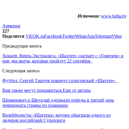
Источник:
www.belta.by
Армения
227
Поделится
VK
OK.ru
Facebook
Twitter
WhatsApp
Telegram
Viber
Предыдущая запись
Хоккей. Betera-Экстралига. «Шахтер» сыграет с «Гомелем» и
еще два матча, которые пройдут 22 сентября
Следующая запись
Футбол. Сергей Ташуев покинул солигорский «Шахтер»
Вам также могут понравиться
Еще от автора
Шиманович и Шкурдай одержали победы в третий день
чемпионата страны по плаванию
Волейболисты «Шахтера» крупно обыграли одного из
лидеров российской Суперлиги