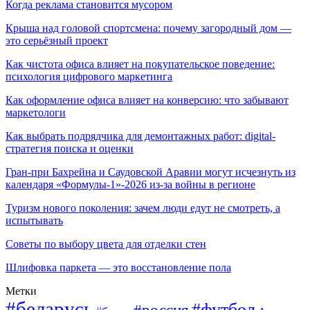
Когда реклама становится мусором
Крыша над головой спортсмена: почему загородный дом —
это серьёзный проект
Как чистота офиса влияет на покупательское поведение:
психология цифрового маркетинга
Как оформление офиса влияет на конверсию: что забывают
маркетологи
Как выбрать подрядчика для демонтажных работ: digital-
стратегия поиска и оценки
Гран-при Бахрейна и Саудовской Аравии могут исчезнуть из
календаря «Формулы-1»-2026 из-за войны в регионе
Туризм нового поколения: зачем люди едут не смотреть, а
испытывать
Советы по выбору цвета для отделки стен
Шлифовка паркета — это восстановление пола
Метки
#беларусь
#футбол
#россия