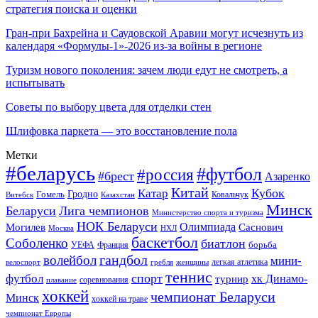
стратегия поиска и оценки
Гран-при Бахрейна и Саудовской Аравии могут исчезнуть из
календаря «Формулы-1»-2026 из-за войны в регионе
Туризм нового поколения: зачем люди едут не смотреть, а
испытывать
Советы по выбору цвета для отделки стен
Шлифовка паркета — это восстановление пола
Метки
#беларусь
#футбол
#россия
#брест
Азаренко
Китай
Кубок
Катар
Гомель
Гродно
Казахстан
Ковальчук
Витебск
Минск
Беларуси
Лига чемпионов
Министерство спорта и туризма
НОК Беларуси
Олимпиада
Могилев
Саснович
Москва
НХЛ
баскетбол
Соболенко
биатлон
борьба
УЕФА
Франция
гандбол
волейбол
мини-
легкая атлетика
гребля
женщины
велоспорт
теннис
спорт
футбол
хк Динамо-
турнир
соревнования
плавание
хоккей
чемпионат Беларуси
Минск
хоккей на траве
чемпионат Европы