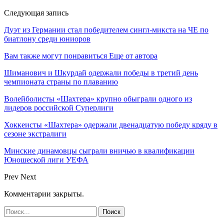
Следующая запись
Дуэт из Германии стал победителем сингл-микста на ЧЕ по
биатлону среди юниоров
Вам также могут понравиться
Еще от автора
Шиманович и Шкурдай одержали победы в третий день
чемпионата страны по плаванию
Волейболисты «Шахтера» крупно обыграли одного из
лидеров российской Суперлиги
Хоккеисты «Шахтера» одержали двенадцатую победу кряду в
сезоне экстралиги
Минские динамовцы сыграли вничью в квалификации
Юношеской лиги УЕФА
Prev
Next
Комментарии закрыты.