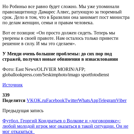
Но Робиньо все равно будет сложно. Мы уже упоминали
правозащитницу Дамарес Алвес, ратующую за тюремный
срок. Дело в том, что в Бразилии она занимает пост министра
по делам женщин, семьи и правам человека.
Вот ее позиция: «Он просто должен сидеть. Теперь мы
уверены в своей правоте. Нам осталось только привести
решение в силу. И мы это сделаем».
У Менди очень большие проблемы: до сих пор под
стражей, получил новые обвинения в изнасиловании
Фото: East News/OLIVIER MORIN/AFP;
globallookpress.com/Seskimphoto/imago sportfotodienst
Источник
339
Поделится
VK
OK.ru
Facebook
Twitter
WhatsApp
Telegram
Viber
Предыдущая запись
Футбол. Георгий Кондратьев о Волкове и «договорняке»:
любой молодой игрок мог оказаться в такой ситуации. Он не
мог отказаться