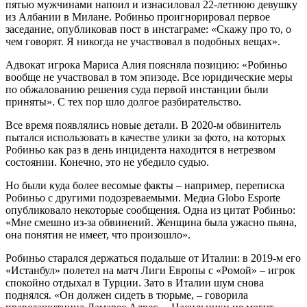
пятью мужчинами напоил и изнасиловал 22-летнюю девушку
из Албании в Милане. Робиньо проигнорировал первое
заседание, опубликовав пост в инстаграме: «Скажу про то, о
чем говорят. Я никогда не участвовал в подобных вещах».
Адвокат игрока Мариса Алия поясняла позицию: «Робиньо
вообще не участвовал в том эпизоде. Все юридические меры
по обжалованию решения суда первой инстанции были
приняты». С тех пор шло долгое разбирательство.
Все время появлялись новые детали. В 2020-м обвинитель
пытался использовать в качестве улики за фото, на которых
Робиньо как раз в день инцидента находится в нетрезвом
состоянии. Конечно, это не убедило судью.
Но были куда более весомые факты – например, переписка
Робиньо с другими подозреваемыми. Медиа Globo Esporte
опубликовало некоторые сообщения. Одна из цитат Робиньо:
«Мне смешно из-за обвинений. Женщина была ужасно пьяна,
она понятия не имеет, что произошло».
Робиньо старался держаться подальше от Италии: в 2019-м его
«Истанбул» полетел на матч Лиги Европы с «Ромой» – игрок
спокойно отдыхал в Турции. Зато в Италии шум снова
поднялся. «Он должен сидеть в тюрьме, – говорила