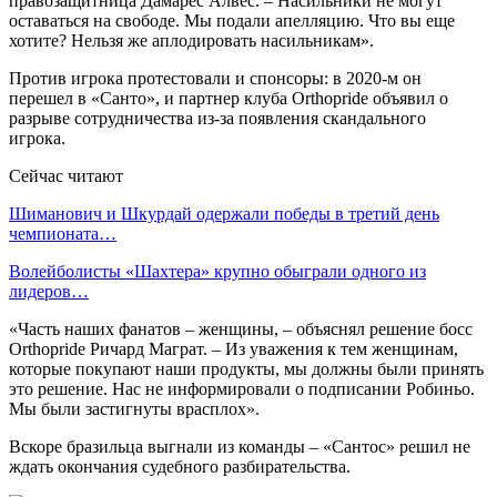
правозащитница Дамарес Алвес. – Насильники не могут
оставаться на свободе. Мы подали апелляцию. Что вы еще
хотите? Нельзя же аплодировать насильникам».
Против игрока протестовали и спонсоры: в 2020-м он
перешел в «Санто», и партнер клуба Orthopride объявил о
разрыве сотрудничества из-за появления скандального
игрока.
Сейчас читают
Шиманович и Шкурдай одержали победы в третий день
чемпионата…
Волейболисты «Шахтера» крупно обыграли одного из
лидеров…
«Часть наших фанатов – женщины, – объяснял решение босс
Orthopride Ричард Маграт. – Из уважения к тем женщинам,
которые покупают наши продукты, мы должны были принять
это решение. Нас не информировали о подписании Робиньо.
Мы были застигнуты врасплох».
Вскоре бразильца выгнали из команды – «Сантос» решил не
ждать окончания судебного разбирательства.