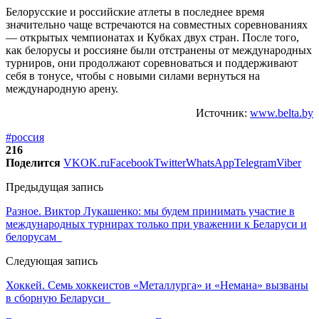
Белорусские и российские атлеты в последнее время
значительно чаще встречаются на совместных соревнованиях
— открытых чемпионатах и Кубках двух стран. После того,
как белорусы и россияне были отстранены от международных
турниров, они продолжают соревноваться и поддерживают
себя в тонусе, чтобы с новыми силами вернуться на
международную арену.
Источник:
www.belta.by
#россия
216
Поделится
VK
OK.ru
Facebook
Twitter
WhatsApp
Telegram
Viber
Предыдущая запись
Разное. Виктор Лукашенко: мы будем принимать участие в
международных турнирах только при уважении к Беларуси и
белорусам
Следующая запись
Хоккей. Семь хоккеистов «Металлурга» и «Немана» вызваны
в сборную Беларуси