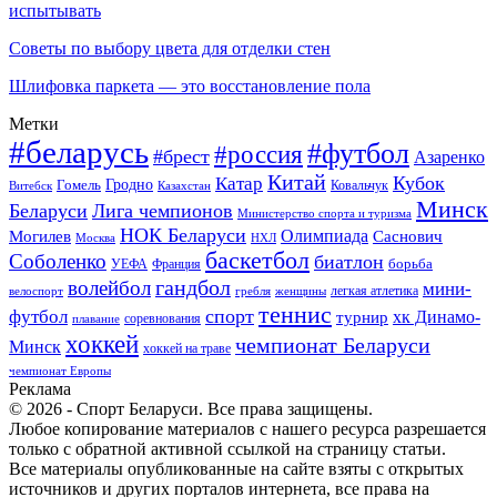
испытывать
Советы по выбору цвета для отделки стен
Шлифовка паркета — это восстановление пола
Метки
#беларусь
#футбол
#россия
#брест
Азаренко
Китай
Кубок
Катар
Гомель
Гродно
Казахстан
Ковальчук
Витебск
Минск
Беларуси
Лига чемпионов
Министерство спорта и туризма
НОК Беларуси
Олимпиада
Могилев
Саснович
Москва
НХЛ
баскетбол
Соболенко
биатлон
борьба
УЕФА
Франция
гандбол
волейбол
мини-
легкая атлетика
гребля
женщины
велоспорт
теннис
спорт
футбол
хк Динамо-
турнир
соревнования
плавание
хоккей
чемпионат Беларуси
Минск
хоккей на траве
чемпионат Европы
Реклама
© 2026 - Спорт Беларуси. Все права защищены.
Любое копирование материалов с нашего ресурса разрешается
только с обратной активной ссылкой на страницу статьи.
Все материалы опубликованные на сайте взяты с открытых
источников и других порталов интернета, все права на