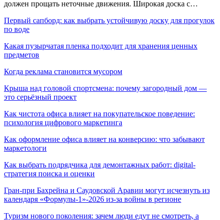
должен прощать неточные движения. Широкая доска с…
Первый сапборд: как выбрать устойчивую доску для прогулок
по воде
Какая пузырчатая пленка подходит для хранения ценных
предметов
Когда реклама становится мусором
Крыша над головой спортсмена: почему загородный дом —
это серьёзный проект
Как чистота офиса влияет на покупательское поведение:
психология цифрового маркетинга
Как оформление офиса влияет на конверсию: что забывают
маркетологи
Как выбрать подрядчика для демонтажных работ: digital-
стратегия поиска и оценки
Гран-при Бахрейна и Саудовской Аравии могут исчезнуть из
календаря «Формулы-1»-2026 из-за войны в регионе
Туризм нового поколения: зачем люди едут не смотреть, а