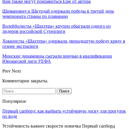
Вам также могут понравиться
Еще от автора
Шиманович и Шкурдай одержали победы в третий день
чемпионата страны по плаванию
Волейболисты «Шахтера» крупно обыграли одного из
лидеров российской Суперлиги
Хоккеисты «Шахтера» одержали двенадцатую победу кряду в
сезоне экстралиги
Минские динамовцы сыграли вничью в квалификации
Юношеской лиги УЕФА
Prev
Next
Комментарии закрыты.
Популярное
Первый сапборд: как выбрать устойчивую доску для прогулок
по воде
Устойчивость важнее скорости новичка Первый сапборд