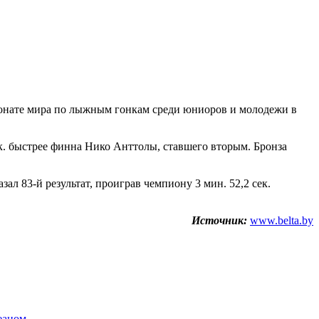
пионате мира по лыжным гонкам среди юниоров и молодежи в
ек. быстрее финна Нико Анттолы, ставшего вторым. Бронза
л 83-й результат, проиграв чемпиону 3 мин. 52,2 сек.
Источник:
www.belta.by
океаном