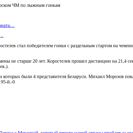
ионата…
в…
ростелев стал победителем гонки с раздельным стартом на чем
мены не старше 20 лет. Коростелев прошел дистанцию на 21,4 с
к.).
которых были 4 представителя Беларуси. Михаил Морозов показа
95-й.-0
а Дэвиса с Мексикой, который вместо нашей страны пройдет за 