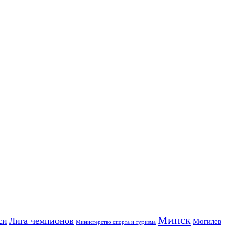
Минск
си
Лига чемпионов
Могилев
Министерство спорта и туризма