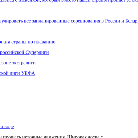
улировать все запланированные соревнования в России и Бела
ната страны по плаванию
 российской Суперлиги
езоне экстралиги
ской лиги УЕФА
по воде
ен прощать неточные движения. Широкая доска с…