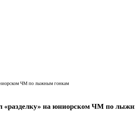
 юниорском ЧМ по лыжным гонкам
л «разделку» на юниорском ЧМ по лыж