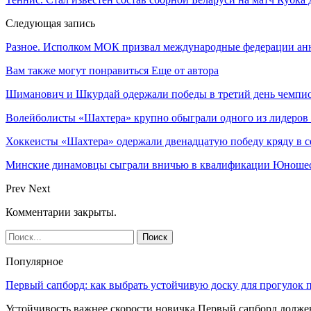
Следующая запись
Разное. Исполком МОК призвал международные федерации анн
Вам также могут понравиться
Еще от автора
Шиманович и Шкурдай одержали победы в третий день чемпио
Волейболисты «Шахтера» крупно обыграли одного из лидеров
Хоккеисты «Шахтера» одержали двенадцатую победу кряду в с
Минские динамовцы сыграли вничью в квалификации Юноше
Prev
Next
Комментарии закрыты.
Популярное
Первый сапборд: как выбрать устойчивую доску для прогулок 
Устойчивость важнее скорости новичка Первый сапборд долж