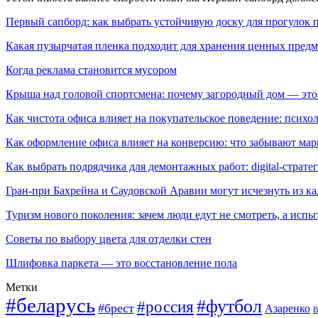
Первый сапборд: как выбрать устойчивую доску для прогулок 
Какая пузырчатая пленка подходит для хранения ценных предм
Когда реклама становится мусором
Крыша над головой спортсмена: почему загородный дом — это
Как чистота офиса влияет на покупательское поведение: псих
Как оформление офиса влияет на конверсию: что забывают мар
Как выбрать подрядчика для демонтажных работ: digital-страте
Гран-при Бахрейна и Саудовской Аравии могут исчезнуть из к
Туризм нового поколения: зачем люди едут не смотреть, а испы
Советы по выбору цвета для отделки стен
Шлифовка паркета — это восстановление пола
Метки
#беларусь
#футбол
#россия
#брест
Азаренко
В