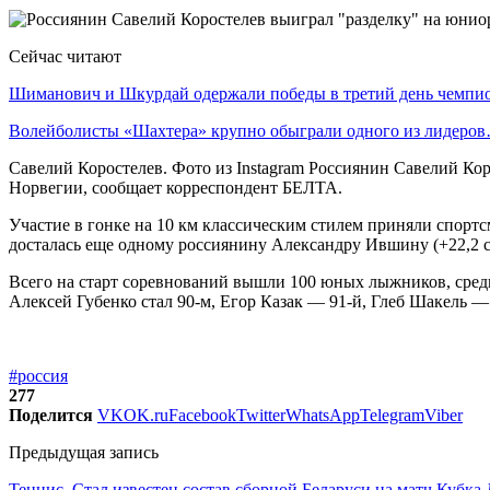
Сейчас читают
Шиманович и Шкурдай одержали победы в третий день чемп
Волейболисты «Шахтера» крупно обыграли одного из лидеро
Савелий Коростелев. Фото из Instagram Россиянин Савелий Ко
Норвегии, сообщает корреспондент БЕЛТА.
Участие в гонке на 10 км классическим стилем приняли спортс
досталась еще одному россиянину Александру Ившину (+22,2 се
Всего на старт соревнований вышли 100 юных лыжников, среди 
Алексей Губенко стал 90-м, Егор Казак — 91-й, Глеб Шакель — 
#россия
277
Поделится
VK
OK.ru
Facebook
Twitter
WhatsApp
Telegram
Viber
Предыдущая запись
Теннис. Стал известен состав сборной Беларуси на матч Кубк