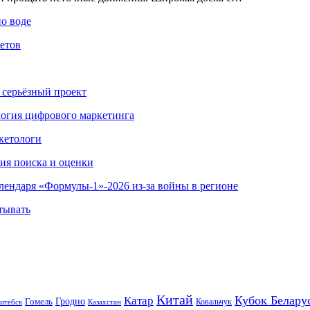
по воде
етов
 серьёзный проект
ология цифрового маркетинга
кетологи
гия поиска и оценки
алендаря «Формулы-1»-2026 из-за войны в регионе
тывать
Китай
Кубок Белару
Катар
Гомель
Гродно
Казахстан
Ковальчук
итебск