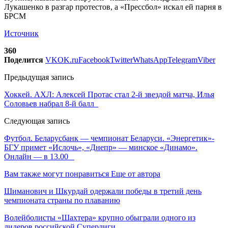
Источник
360
Поделится
VK
OK.ru
Facebook
Twitter
WhatsApp
Telegram
Viber
Предыдущая запись
Хоккей. АХЛ: Алексей Протас стал 2-й звездой матча, Илья
Соловьев набрал 8-й балл
Следующая запись
Футбол. Беларусбанк — чемпионат Беларуси. «Энергетик»-
БГУ примет «Ислочь», «Днепр» — минское «Динамо».
Онлайн — в 13.00
Вам также могут понравиться
Еще от автора
Шиманович и Шкурдай одержали победы в третий день
чемпионата страны по плаванию
Волейболисты «Шахтера» крупно обыграли одного из
лидеров российской Суперлиги