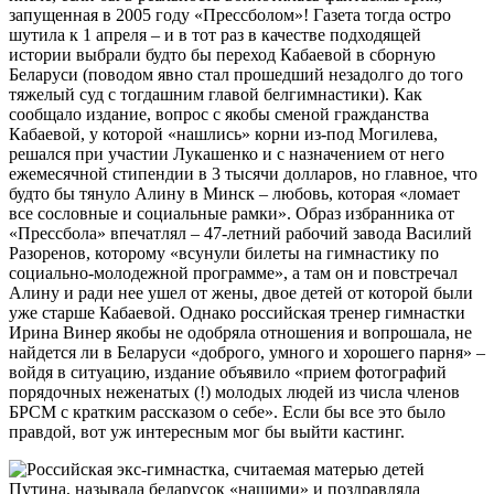
запущенная в 2005 году «Прессболом»! Газета тогда остро
шутила к 1 апреля – и в тот раз в качестве подходящей
истории выбрали будто бы переход Кабаевой в сборную
Беларуси (поводом явно стал прошедший незадолго до того
тяжелый суд с тогдашним главой белгимнастики). Как
сообщало издание, вопрос с якобы сменой гражданства
Кабаевой, у которой «нашлись» корни из-под Могилева,
решался при участии Лукашенко и с назначением от него
ежемесячной стипендии в 3 тысячи долларов, но главное, что
будто бы тянуло Алину в Минск – любовь, которая «ломает
все сословные и социальные рамки». Образ избранника от
«Прессбола» впечатлял – 47-летний рабочий завода Василий
Разоренов, которому «всунули билеты на гимнастику по
социально-молодежной программе», а там он и повстречал
Алину и ради нее ушел от жены, двое детей от которой были
уже старше Кабаевой. Однако российская тренер гимнастки
Ирина Винер якобы не одобряла отношения и вопрошала, не
найдется ли в Беларуси «доброго, умного и хорошего парня» –
войдя в ситуацию, издание объявило «прием фотографий
порядочных неженатых (!) молодых людей из числа членов
БРСМ с кратким рассказом о себе». Если бы все это было
правдой, вот уж интересным мог бы выйти кастинг.