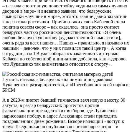
Успела Кабаева при визите-2018 немного поговорить с госТВ
– назвала спортивную новостройку «одним из самых лучших
дворцов в мире» и внезапно заявила, что беларусские
гимнастки «лучшие в мире», хотя это звание давно захватили
как раз таки россиянки. Причина таких слов Кабаевой стала
понятна совсем скоро – как оказалось, она просто считает
беларусов частью российской действительности: «Я очень
люблю беларусскую школу [художественной гимнастики],
очень рада за всех наших… Наших – правильно, я называю их
нашими – девочек, что у них появился такой центр». А когда
сотрудница госТВ уже собиралась заканчивать интервью,
Кабаева по собственной инициативе добавила, как «здорово,
что Лукашенко так внимательно относится к спорту».
А в 2020-м пиетет бывшей гимнастки взял новую высоту. 30
августа, в разгар беларусских протестов против
фальсификации президентских выборов, где Лукашенко
нарисовали победу, в адрес Александра стали приходить
поздравления с днем рождения. Вскоре имеющий «доступ к
телу» Telegram-канал опубликовал список адресантов – и
среди глав нескольких стран типа Туркменистана и