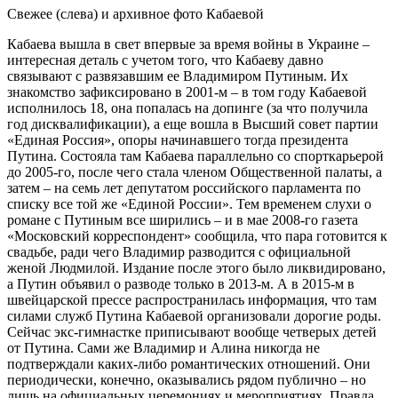
Свежее (слева) и архивное фото Кабаевой
Кабаева вышла в свет впервые за время войны в Украине –
интересная деталь с учетом того, что Кабаеву давно
связывают с развязавшим ее Владимиром Путиным. Их
знакомство зафиксировано в 2001-м – в том году Кабаевой
исполнилось 18, она попалась на допинге (за что получила
год дисквалификации), а еще вошла в Высший совет партии
«Единая Россия», опоры начинавшего тогда президента
Путина. Состояла там Кабаева параллельно со спорткарьерой
до 2005-го, после чего стала членом Общественной палаты, а
затем – на семь лет депутатом российского парламента по
списку все той же «Единой России». Тем временем слухи о
романе с Путиным все ширились – и в мае 2008-го газета
«Московский корреспондент» сообщила, что пара готовится к
свадьбе, ради чего Владимир разводится с официальной
женой Людмилой. Издание после этого было ликвидировано,
а Путин объявил о разводе только в 2013-м. А в 2015-м в
швейцарской прессе распространилась информация, что там
силами служб Путина Кабаевой организовали дорогие роды.
Сейчас экс-гимнастке приписывают вообще четверых детей
от Путина. Сами же Владимир и Алина никогда не
подтверждали каких-либо романтических отношений. Они
периодически, конечно, оказывались рядом публично – но
лишь на официальных церемониях и мероприятиях. Правда,