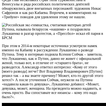
Венесуэлы и ряда российских политических деятелей
обнаружились двое внезапных персонажей: художник Никас
Сафронов и как раз Кабаева. Впрочем, в комментариях на
«Трибуне» поводов для удивления этому не нашли.
При этом в 2014-м некоторые источники усмотрели намек
именно на Кабаеву в рассуждении Лукашенко о разводе
Путина. Тему в интервью подняла Ксения Собчак – заметила,
что Лукашенко, как и Путин, давно не живет с официальной
женой, только вот, в отличие от «старшего брата», не
разводится. Александр ответил интересно: «Кому от этого
[моего развода] легче? Вот Владимир Владимирович [Путин]
решил так – а вы знаете причину? Может, кто-то другой этого
хотел?» А после уточнения Собчак, неужели на Путина
«надавила какая-то девушка», Лукашенко добавил: «Может,
девушка, может, женщина. На президента можно надавить, и
очень просто. Вы сопоставьте все нюансы – кому это надо
было?».