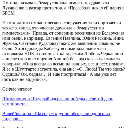
На открытии гимнастического сооружения экс-спортсменка
также заявила, что «всегда дружила с беларусскими
гимнастками». Правда, от соперниц россиянки из Беларуси (а
ими были, например, Евгения Павлина, Юлия Раскина, Инна
Жукова, Светлана Рудалова) таких же заявлений слышно не
было. Хотя однажды Кабаеву вспоминала ныне член
исполкома НОК и подписантка за режим Любовь Черкашина
– после слов восхищения Алиной беларусская экс-гимнастка
говорила: «Она всегда со всеми на равных, все и всех помнит.
Я ее в Штутгарте встретила, она мне: «О, Люба! Ты что здесь?
Судишь? Ой, бедная… И еще постриглась!» А мы уже лет
пять как не виделись».
Сейчас читают
Шиманович и Шкурдай одержали победы в третий день
чемпионата…
Волейболисты «Шахтера» крупно обыграли одного из
лидеров…