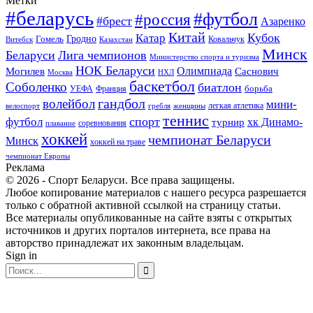
Метки
#беларусь
#футбол
#россия
#брест
Азаренко
Китай
Кубок
Катар
Гомель
Гродно
Казахстан
Ковальчук
Витебск
Минск
Беларуси
Лига чемпионов
Министерство спорта и туризма
НОК Беларуси
Олимпиада
Могилев
Саснович
Москва
НХЛ
баскетбол
Соболенко
биатлон
борьба
УЕФА
Франция
гандбол
волейбол
мини-
легкая атлетика
гребля
женщины
велоспорт
теннис
спорт
футбол
хк Динамо-
турнир
соревнования
плавание
хоккей
чемпионат Беларуси
Минск
хоккей на траве
чемпионат Европы
Реклама
© 2026 - Спорт Беларуси. Все права защищены.
Любое копирование материалов с нашего ресурса разрешается
только с обратной активной ссылкой на страницу статьи.
Все материалы опубликованные на сайте взяты с открытых
источников и других порталов интернета, все права на
авторство принадлежат их законным владельцам.
Sign in