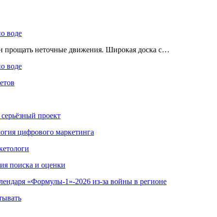
по воде
ен прощать неточные движения. Широкая доска с…
по воде
етов
 серьёзный проект
ология цифрового маркетинга
кетологи
гия поиска и оценки
алендаря «Формулы-1»-2026 из-за войны в регионе
тывать