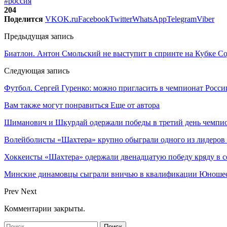
#россия
204
Поделится
VK
OK.ru
Facebook
Twitter
WhatsApp
Telegram
Viber
Предыдущая запись
Биатлон. Антон Смольский не выступит в спринте на Кубке С
Следующая запись
Футбол. Сергей Гуренко: можно пригласить в чемпионат Росси
Вам также могут понравиться
Еще от автора
Шиманович и Шкурдай одержали победы в третий день чемпио
Волейболисты «Шахтера» крупно обыграли одного из лидеров
Хоккеисты «Шахтера» одержали двенадцатую победу кряду в с
Минские динамовцы сыграли вничью в квалификации Юноше
Prev
Next
Комментарии закрыты.