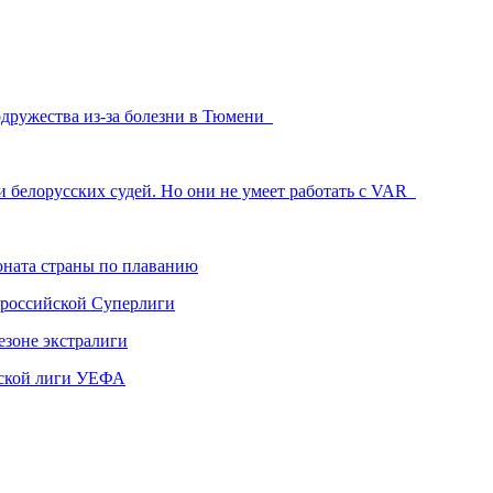
одружества из-за болезни в Тюмени
и белорусских судей. Но они не умеет работать с VAR
ната страны по плаванию
 российской Суперлиги
езоне экстралиги
ской лиги УЕФА