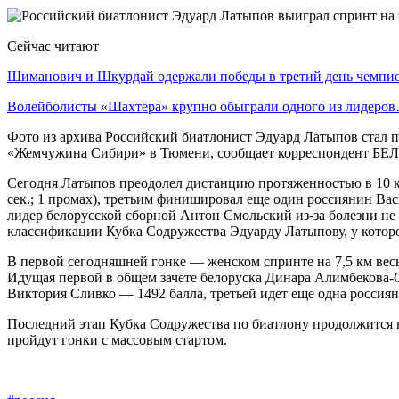
Сейчас читают
Шиманович и Шкурдай одержали победы в третий день чемп
Волейболисты «Шахтера» крупно обыграли одного из лидеро
Фото из архива Российский биатлонист Эдуард Латыпов стал п
«Жемчужина Сибири» в Тюмени, сообщает корреспондент БЕ
Сегодня Латыпов преодолел дистанцию протяженностью в 10 км 
сек.; 1 промах), третьим финишировал еще один россиянин Вас
лидер белорусской сборной Антон Смольский из-за болезни не 
классификации Кубка Содружества Эдуарду Латыпову, у которог
В первой сегодняшней гонке — женском спринте на 7,5 км вес
Идущая первой в общем зачете белоруска Динара Алимбекова-С
Виктория Сливко — 1492 балла, третьей идет еще одна россиян
Последний этап Кубка Содружества по биатлону продолжится в 
пройдут гонки с массовым стартом.