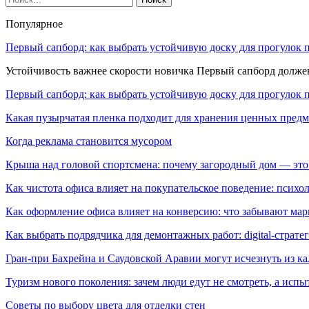
Популярное
Первый сапборд: как выбрать устойчивую доску для прогулок 
Устойчивость важнее скорости новичка Первый сапборд долж
Первый сапборд: как выбрать устойчивую доску для прогулок 
Какая пузырчатая пленка подходит для хранения ценных предм
Когда реклама становится мусором
Крыша над головой спортсмена: почему загородный дом — это
Как чистота офиса влияет на покупательское поведение: псих
Как оформление офиса влияет на конверсию: что забывают мар
Как выбрать подрядчика для демонтажных работ: digital-страте
Гран-при Бахрейна и Саудовской Аравии могут исчезнуть из к
Туризм нового поколения: зачем люди едут не смотреть, а испы
Советы по выбору цвета для отделки стен