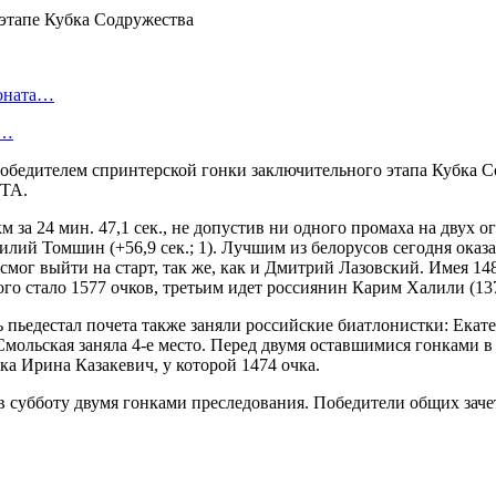
ионата…
в…
обедителем спринтерской гонки заключительного этапа Кубка С
ЛТА.
за 24 мин. 47,1 сек., не допустив ни одного промаха на двух о
илий Томшин (+56,9 сек.; 1). Лучшим из белорусов сегодня оказ
смог выйти на старт, так же, как и Дмитрий Лазовский. Имея 1
о стало 1577 очков, третьим идет россиянин Карим Халили (137
ь пьедестал почета также заняли российские биатлонистки: Ека
мольская заняла 4-е место. Перед двумя оставшимися гонками в
ка Ирина Казакевич, у которой 1474 очка.
субботу двумя гонками преследования. Победители общих зачето