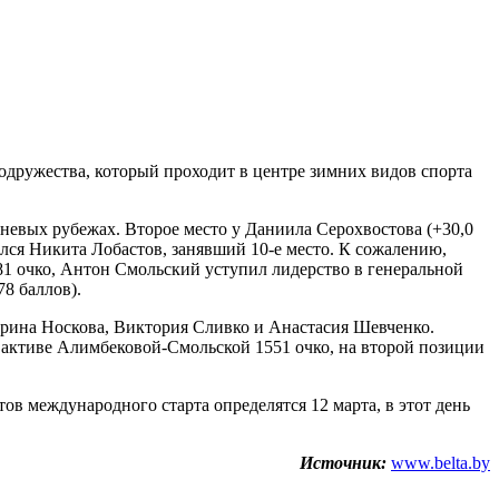
одружества, который проходит в центре зимних видов спорта
гневых рубежах. Второе место у Даниила Серохвостова (+30,0
ался Никита Лобастов, занявший 10-е место. К сожалению,
481 очко, Антон Смольский уступил лидерство в генеральной
8 баллов).
терина Носкова, Виктория Сливко и Анастасия Шевченко.
 активе Алимбековой-Смольской 1551 очко, на второй позиции
в международного старта определятся 12 марта, в этот день
Источник:
www.belta.by