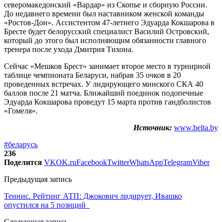
северомакедонский «Вардар» из Скопье и сборную России.
До недавнего времени был наставником женской команды
«Ростов-Дон». Ассистентом 47-летнего Эдуарда Кокшарова в
Бресте будет белорусский специалист Василий Островский,
который до этого был исполняющим обязанности главного
тренера после ухода Дмитрия Тихона.
Сейчас «Мешков Брест» занимает второе место в турнирной
таблице чемпионата Беларуси, набрав 35 очков в 20
проведенных встречах. У лидирующего минского СКА 40
баллов после 21 матча. Ближайший поединок подопечные
Эдуарда Кокшарова проведут 15 марта против гандболистов
«Гомеля».
Источник:
www.belta.by
#беларусь
236
Поделится
VK
OK.ru
Facebook
Twitter
WhatsApp
Telegram
Viber
Предыдущая запись
Теннис. Рейтинг АТП: Джокович лидирует, Ивашко
опустился на 5 позиций
Следующая запись