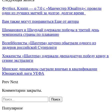
Футбол. Клопп — о 7:0 с «Манчестер Юнайтед»: провели
один из лучших матчей за долгое, долгое время
Вам также могут понравиться
Еще от автора
Шиманович и Шкурдай одержали победы в третий день
чемпионата страны по плаванию
Волейболисты «Шахтера» крупно обыграли одного из
лидеров российской Суперлиги
Хоккеисты «Шахтера» одержали двенадцатую победу кряду в
сезоне экстралиги
Минские динамовцы сыграли вничью в квалификации
Юношеской лиги УЕФА
Prev
Next
Комментарии закрыты.
Популярное