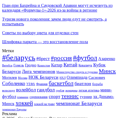
Гран-при Бахрейна и Саудовской Аравии могут исчезнуть из
календаря «Формулы-1»-2026 из-за войны в регионе
Туризм нового поколения: зачем люди едут не смотреть, а
испытывать
Советы по выбору цвета для отделки стен
Шлифовка паркета — это восстановление пола
Метки
#беларусь
#футбол
#россия
#брест
Азаренко
Китай
Кубок
Катар
Гомель
Гродно
Казахстан
Ковальчук
Витебск
Минск
Беларуси
Лига чемпионов
Министерство спорта и туризма
НОК Беларуси
Олимпиада
Могилев
Саснович
Москва
НХЛ
баскетбол
Соболенко
биатлон
борьба
УЕФА
Франция
гандбол
волейбол
мини-
легкая атлетика
гребля
женщины
велоспорт
теннис
спорт
футбол
хк Динамо-
турнир
соревнования
плавание
хоккей
чемпионат Беларуси
Минск
хоккей на траве
чемпионат Европы
Реклама