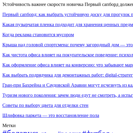
Устойчивость важнее скорости новичка Первый сапборд долж
Первый сапборд: как выбрать устойчивую доску для прогулок 
Какая пузырчатая пленка подходит для хранения ценных предм
Когда реклама становится мусором
Крыша над головой спортсмена: почему загородный дом — это
Как чистота офиса влияет на покупательское поведение: псих
Как оформление офиса влияет на конверсию: что забывают мар
Как выбрать подрядчика для демонтажных работ: digital-страте
Гран-при Бахрейна и Саудовской Аравии могут исчезнуть из к
Туризм нового поколения: зачем люди едут не смотреть, а испы
Советы по выбору цвета для отделки стен
Шлифовка паркета — это восстановление пола
Метки
#беларусь