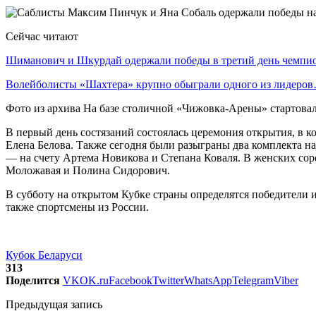
Сейчас читают
Шиманович и Шкурдай одержали победы в третий день чемп
Волейболисты «Шахтера» крупно обыграли одного из лидеро
Фото из архива На базе столичной «Чижовка-Арены» стартова
В первый день состязаний состоялась церемония открытия, в
Елена Белова. Также сегодня были разыграны два комплекта н
— на счету Артема Новикова и Степана Коваля. В женских соре
Моложавая и Полина Сидорович.
В субботу на открытом Кубке страны определятся победители 
также спортсмены из России.
Кубок Беларуси
313
Поделится
VK
OK.ru
Facebook
Twitter
WhatsApp
Telegram
Viber
Предыдущая запись