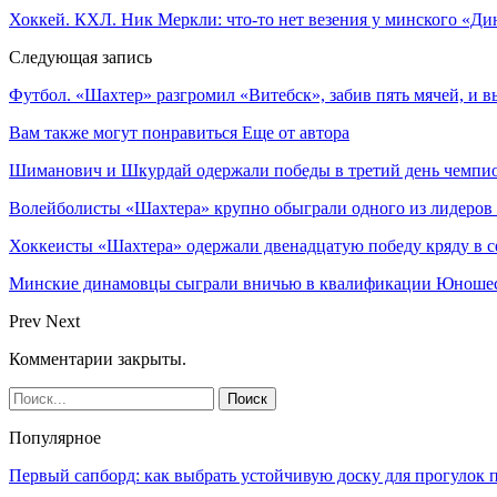
Хоккей. КХЛ. Ник Меркли: что-то нет везения у минского «Дин
Следующая запись
Футбол. «Шахтер» разгромил «Витебск», забив пять мячей, и 
Вам также могут понравиться
Еще от автора
Шиманович и Шкурдай одержали победы в третий день чемпио
Волейболисты «Шахтера» крупно обыграли одного из лидеров
Хоккеисты «Шахтера» одержали двенадцатую победу кряду в с
Минские динамовцы сыграли вничью в квалификации Юноше
Prev
Next
Комментарии закрыты.
Популярное
Первый сапборд: как выбрать устойчивую доску для прогулок 