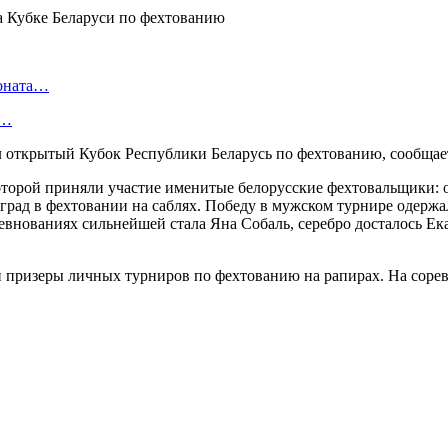
ионата…
в…
л открытый Кубок Республики Беларусь по фехтованию, сообща
 которой приняли участие именитые белорусские фехтовальщики
аград в фехтовании на саблях. Победу в мужском турнире одерж
внованиях сильнейшей стала Яна Собаль, серебро досталось Ека
и призеры личных турниров по фехтованию на рапирах. На соре