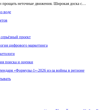
ен прощать неточные движения. Широкая доска с…
по воде
етов
 серьёзный проект
ология цифрового маркетинга
кетологи
гия поиска и оценки
алендаря «Формулы-1»-2026 из-за войны в регионе
тывать