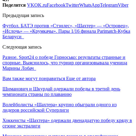
Поделится
VK
OK.ru
Facebook
Twitter
WhatsApp
Telegram
Viber
Предыдущая запись
Футбол. БАТЭ против «Стэнлес», «Шахтер» — «Островец»,
«Ислочь» — «Крумкачы». Пары 1/16 финала Parimatch-Кубка
Беларуси
Следующая запись
Разное. Sport24 о победе Горносько: результаты странные и
спорные. Выяснилось, что турнир организовывала ученица
Марины Лобач
Вам также могут понравиться
Еще от автора
Шиманович и Шкурдай одержали победы в третий день
чемпионата страны по плаванию
Волейболисты «Шахтера» крупно обыграли одного из
лидеров российской Суперлиги
Хоккеисты «Шахтера» одержали двенадцатую победу кряду в
сезоне экстралиги