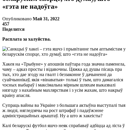
«гэта не надоўга»
Опубликовано
Май 31, 2022
457
Поделится
Расплата за халуйства.
Хакея на «Трыбуне» у апошнія паўтара года значна паменела,
чаму – адказ просты і відавочны. Цяжка ад душы пісаць пра
тых, хто дае згоду на гвалт і беззаконне ў дачыненні да
суайчыннікаў, якія «вінаватыя» толькі ў тым, што дамагаліся
чэсных выбараў і максімальна мірным шляхам выказвалі
нязгоду з нахабным махлярствам і з усім жахам, што накрыў
краіну апасля.
Супраць вайны ва Украіне з большага актыўна выступалі тыя
ж людзі, нягледзячы на рост штрафаў і падаўжэнне
адміністрацыйных арыштаў. Ну а што ж хакеісты?
Калі беларускі футбол яшчэ неяк спрабаваў адбіцца ад ліста ў