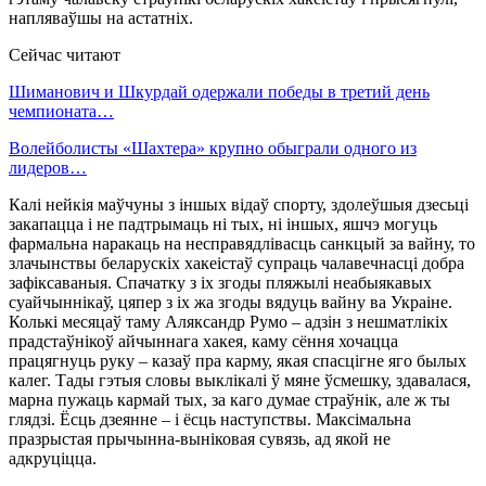
напляваўшы на астатніх.
Сейчас читают
Шиманович и Шкурдай одержали победы в третий день
чемпионата…
Волейболисты «Шахтера» крупно обыграли одного из
лидеров…
Калі нейкія маўчуны з іншых відаў спорту, здолеўшыя дзесьці
закапацца і не падтрымаць ні тых, ні іншых, яшчэ могуць
фармальна наракаць на несправядлівасць санкцый за вайну, то
злачынствы беларускіх хакеістаў супраць чалавечнасці добра
зафіксаваныя. Спачатку з іх згоды пляжылі неабыякавых
суайчыннікаў, цяпер з іх жа згоды вядуць вайну ва Украіне.
Колькі месяцаў таму Аляксандр Румо – адзін з нешматлікіх
прадстаўнікоў айчыннага хакея, каму сёння хочацца
працягнуць руку – казаў пра карму, якая спасцігне яго былых
калег. Тады гэтыя словы выклікалі ў мяне ўсмешку, здавалася,
марна пужаць кармай тых, за каго думае страўнік, але ж ты
глядзі. Ёсць дзеянне – і ёсць наступствы. Максімальна
празрыстая прычынна-выніковая сувязь, ад якой не
адкруціцца.