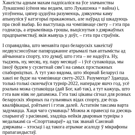
Хакеісты адным махам падпісаліся на ўсе злачынствы
Лукашэнкі (сёння мы ведаем, што Лукашэнка = вайна) і,
упэўнены, цяпер цудоўна разумеюць, дзякуючы каму
апынуліся ў катэгорыі пракажоных, але наўрад ці шкадуюць
пра свой выбар. Бо выступаць на чэмпіянаце свету – гэта пра
годнасць, а атрымліваць грошы, выціснутыя з дзяржаўных
прадпрыемстваў, якія жывуць у доўг, – гэта пра страўнік.
І справядліва, што менавіта праз беларускіх хакеістаў
недвухсэнсоўнае папярэджанне атрымалі тыя аптымісты ад
айчыннага спорту, хто думаў, што гэта – не надоўга. Ну,
тыдзень, ну, месяц, ну, пару месяцаў – і ўсё супакоіцца, мы
ізноў будзем у сусветнай сям’і на самых прэстыжных
спаборніцтвах. А тут ужо вядома, што зборнай Беларусі па
хакеі не будзе на чэмпіянаце свету-2023. Разумееце? Здаецца,
толькі-толькі скончыўся турнір-2022, наперадзе яшчэ год, усё
рэальна можа супакоіцца (дай Бог, каб так), а тут кажуць, што
гэта вам ніяк не дапаможа. Гэта такі цікавы сігнал для розных
беларускіх зборных па гульнявых відах спорту, дзе ёсць
кваліфікацыі, рэйтынгі і гэтак далей. Астатнім таксама варта
задумацца. Хаця чаго сумаваць? Можна ж правесці па дзесяць
спарынгаў з расіянамі, зладзіць нейкія дваровыя турніры з
медалькамі са «Спорттавараў» ад так званай Саюзнай
дзяржавы – хтосьці і ад такога атрымае асалоду ў мікрафоны
прапагандыстаў.