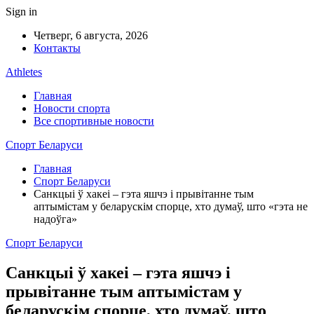
Sign in
Четверг, 6 августа, 2026
Контакты
Athletes
Главная
Новости спорта
Все спортивные новости
Спорт Беларуси
Главная
Спорт Беларуси
Санкцыі ў хакеі – гэта яшчэ і прывітанне тым
аптымістам у беларускім спорце, хто думаў, што «гэта не
надоўга»
Спорт Беларуси
Санкцыі ў хакеі – гэта яшчэ і
прывітанне тым аптымістам у
беларускім спорце, хто думаў, што