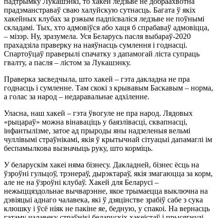
падтрымку Лукашэнкі, то хакей ледзьве не добраахвотна
прадэманстраваў сваю халуйскую сутнасць. Багата ў якіх
хакейных клубах за рэжым падпісваліся ледзьве не поўнымі
складамі. Тых, хто адмовіўся або хаця б спрабаваў адмовіцца,
– мізэр. Ну, зразумела. Уся Беларусь пасля выбараў-2020
прахадзіла праверку на наяўнасць сумлення і годнасці.
Спартоўцаў праверылі спачатку з дапамогай ліста супраць
гвалту, а пасля – лістом за Лукашэнку.
Праверка засведчыла, што хакей – гэта дакладна не пра
годнасць і сумленне. Там скокі з крывавым Баскавым – норма,
а голас за народ – недаравальнае адхіленне.
Уласна, наш хакей – гэта ўвогуле не пра народ. Лядовых
«рыцараў» можна вінаваціць у баязлівасці, сквапнасці,
інфантылізме, затое ад прыроды яны надзеленыя вельмі
чуллівымі страўнікамі, якія ў крытычнай сітуацыі дапамаглі ім
беспамылкова вызначыць руку, што корміць.
У беларускім хакеі няма бізнесу. Дакладней, бізнес ёсць на
ўзроўні гульцоў, трэнераў, дырэктараў, якія змагаюцца за корм,
але не на ўзроўні клубаў. Хакей для Беларусі –
нежыццяздольнае вычварэнне, якое трымаецца выключна на
дэвіяцыі аднаго чалавека, які ў дзяцінстве зрабіў сабе з сука
клюшку і ўсё ніяк не пакіне яе, бедную, у спакоі. На вернасць
гэтаму чалавеку страўнікі беларускіх хакеістаў і прысягнулі,