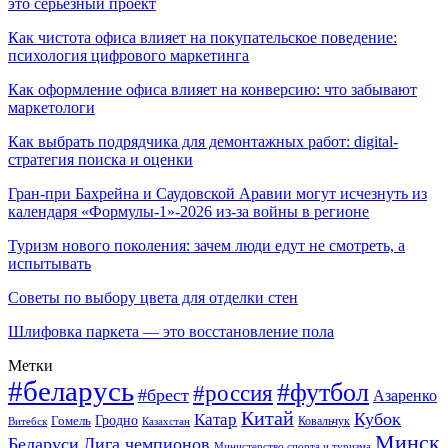
это серьёзный проект
Как чистота офиса влияет на покупательское поведение:
психология цифрового маркетинга
Как оформление офиса влияет на конверсию: что забывают
маркетологи
Как выбрать подрядчика для демонтажных работ: digital-
стратегия поиска и оценки
Гран-при Бахрейна и Саудовской Аравии могут исчезнуть из
календаря «Формулы-1»-2026 из-за войны в регионе
Туризм нового поколения: зачем люди едут не смотреть, а
испытывать
Советы по выбору цвета для отделки стен
Шлифовка паркета — это восстановление пола
Метки
#беларусь
#футбол
#россия
#брест
Азаренко
Китай
Кубок
Катар
Гомель
Гродно
Казахстан
Ковальчук
Витебск
Минск
Беларуси
Лига чемпионов
Министерство спорта и туризма