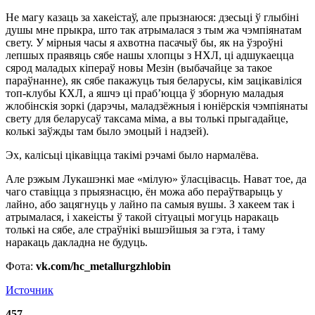
Не магу казаць за хакеістаў, але прызнаюся: дзесьці ў глыбіні
душы мне прыкра, што так атрымалася з тым жа чэмпіянатам
свету. У мірныя часы я ахвотна пасачыў бы, як на ўзроўні
лепшых праявяць сябе нашы хлопцы з НХЛ, ці адшукаецца
сярод маладых кіпераў новы Мезін (выбачайце за такое
параўнанне), як сябе пакажуць тыя беларусы, кім зацікавіліся
топ-клубы КХЛ, а яшчэ ці праб’юцца ў зборную маладыя
жлобінскія зоркі (дарэчы, маладзёжныя і юніёрскія чэмпіянаты
свету для беларусаў таксама міма, а вы толькі прыгадайце,
колькі заўжды там было эмоцый і надзей).
Эх, калісьці цікавіцца такімі рэчамі было нармалёва.
Але рэжым Лукашэнкі мае «мілую» ўласцівасць. Нават тое, да
чаго ставіцца з прыязнасцю, ён можа або пераўтварыць у
лайно, або зацягнуць у лайно па самыя вушы. З хакеем так і
атрымалася, і хакеісты ў такой сітуацыі могуць наракаць
толькі на сябе, але страўнікі вышэйшыя за гэта, і таму
наракаць дакладна не будуць.
Фота:
vk.com/hc_metallurgzhlobin
Источник
457