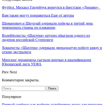
Футбол. Михаил Гордейчук вернулся в брестское «Динамо»
Вам также могут понравиться
Еще от автора
Шиманович и Шкурдай одержали победы в третий день
чемпионата страны по плаванию
Волейболисты «Шахтера» крупно обыграли одного из
лидеров российской Суперлиги
Хоккеисты «Шахтера» одержали двенадцатую победу кряду в
сезоне экстралиги
Минские динамовцы сыграли вничью в квалификации
Юношеской лиги УЕФА
Prev
Next
Комментарии закрыты.
Популярное
Первый сапборд: как выбрать устойчивую доску для прогулок