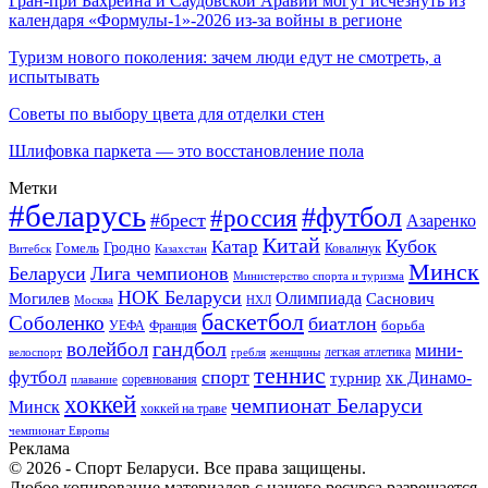
Гран-при Бахрейна и Саудовской Аравии могут исчезнуть из
календаря «Формулы-1»-2026 из-за войны в регионе
Туризм нового поколения: зачем люди едут не смотреть, а
испытывать
Советы по выбору цвета для отделки стен
Шлифовка паркета — это восстановление пола
Метки
#беларусь
#футбол
#россия
#брест
Азаренко
Китай
Кубок
Катар
Гомель
Гродно
Казахстан
Ковальчук
Витебск
Минск
Беларуси
Лига чемпионов
Министерство спорта и туризма
НОК Беларуси
Олимпиада
Могилев
Саснович
Москва
НХЛ
баскетбол
Соболенко
биатлон
борьба
УЕФА
Франция
гандбол
волейбол
мини-
легкая атлетика
гребля
женщины
велоспорт
теннис
спорт
футбол
хк Динамо-
турнир
соревнования
плавание
хоккей
чемпионат Беларуси
Минск
хоккей на траве
чемпионат Европы
Реклама
© 2026 - Спорт Беларуси. Все права защищены.
Любое копирование материалов с нашего ресурса разрешается