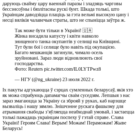
даруюць свайму цару ваеннай паразы і зладзяць чарговы
бессэнсоўны і бязлітасны рускі бунт. Шкада толькі, што
ўкраінцам даводзіцца плаціць за гэта вельмі высокую цану і
несці вялікія чалавечыя страты, што не спыніцца заўтра ж.
Так може бути тільки в Україні! 🇺🇦
Жінка висадила капусту і квіти навколо
знищеного танка окупантів у селищі на Київщині.
Тут були бої і селище було навіть під окупацією.
Багато мешканців загинули, чимало осель
зруйновані. Зараз люди відновлюють свої
господарства.
Фото: Reuters pic.twitter.com/IL0LYTPwz8
— НГУ (@ng_ukraine) 23 июля 2022 г.
Іх пакуты адгукаюцца ў сэрцах сумленных беларусаў, якія хто
як можа спрабуюць дапамагчы сваім суседзям. Лепшыя з нас
зараз змагаюцца за Украіну са зброяй у руках, каб нарэшце
вызваліць і нашу зямлю. Знішчэнне рускага фашызму для
атрымання свабоды з’яўляецца неабходнай умовай, і застаецца
толькі пажадаць украінцам поспеху ў гэтай справе. Слава
Україні! Героям Слава! Верым! Можам! Пераможам! Жыве
Беларусь!