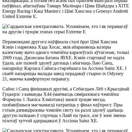
кваліфікацыі, а потым без асабістых праблем выйгралі першы
паўфінал, абагнаўшы Тамару Малінара і Ціма Шайдэра з XITE
Energy Racing і Каці Манінгс і Цімі Хансэна з Genesys Andretti
United Extreme E.
Пераможцамі другога паўфінала сталі брат Цімі Хансэна
Кэвін і нарвежка Хэда Хосас, якія абараняюць колеры
калектыву яшчэ аднаго чэмпіёна каралеўскіх аўтагонак, толькі
2009 года, Джэнсана Батана JBXE. Кэвін стартаваў не надта
ўдала, але пазней здолеў дагнаць і абагнаць Лаю Санц,
напарніцу Карласа Сайнса-старэйшага па Acciona Sainz XE. І
сваёй напарніцы малады швед перадаваў стырно іх Odyssey
21, маючы камфортную перавагу.
Сайнс і Санц фінішавалі другімі, а Себасцьен Лёб з Крысцінай
Гуцьерэс з каманды X44 (маёмасць сяміразовага чэмпіёна
Формулы 1 Льюіса Хэмілтана) занялі трэцяе месца,
пазбавіўшыся магчымасці патрапіць у фінал наўпрост. Пры
гэтым дзевяціразовы чэмпіён свету па раллі здолеў здабыць
другую пазіцыю ў спрэчцы з Лаяй на трасе, але ў зоне змены
пілотаў хутчэй адпрацавалі ў Acciona Sainz XE.