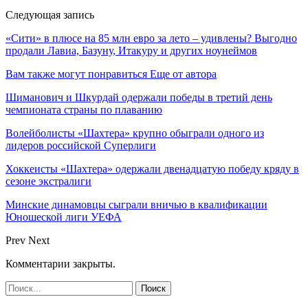
Следующая запись
«Сити» в плюсе на 85 млн евро за лето – удивлены? Выгодно
продали Лавиа, Базуну, Итакуру и других ноунеймов
Вам также могут понравиться
Еще от автора
Шиманович и Шкурдай одержали победы в третий день
чемпионата страны по плаванию
Волейболисты «Шахтера» крупно обыграли одного из
лидеров российской Суперлиги
Хоккеисты «Шахтера» одержали двенадцатую победу кряду в
сезоне экстралиги
Минские динамовцы сыграли вничью в квалификации
Юношеской лиги УЕФА
Prev
Next
Комментарии закрыты.