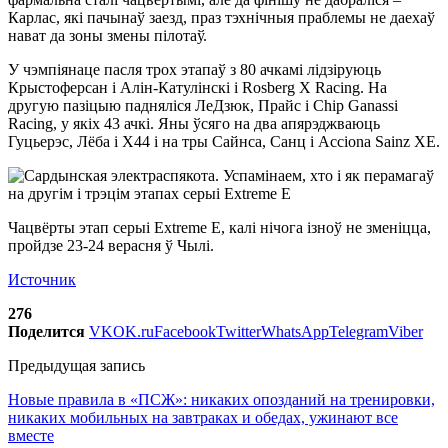
Карлас, які пачынаў заезд, праз тэхнічныя праблемы не даехаў
нават да зоны змены пілотаў.
У чэмпіянаце пасля трох этапаў з 80 ачкамі лідзіруюць
Крыстоферсан і Алін-Катулінскі і Rosberg X Racing. На
другую пазіцыю падняліся ЛеДзюк, Прайс і Chip Ganassi
Racing, у якіх 43 ачкі. Яны ўсяго на два апярэджваюць
Гуцьерэс, Лёба і X44 і на тры Сайнса, Санц і Acciona Sainz XE.
Чацвёрты этап серыі Extreme E, калі нічога ізноў не зменіцца,
пройдзе 23-24 верасня ў Чылі.
Источник
276
Поделится
VK
OK.ru
Facebook
Twitter
WhatsApp
Telegram
Viber
Предыдущая запись
Новые правила в «ПСЖ»: никаких опозданий на тренировки,
никаких мобильных на завтраках и обедах, ужинают все
вместе