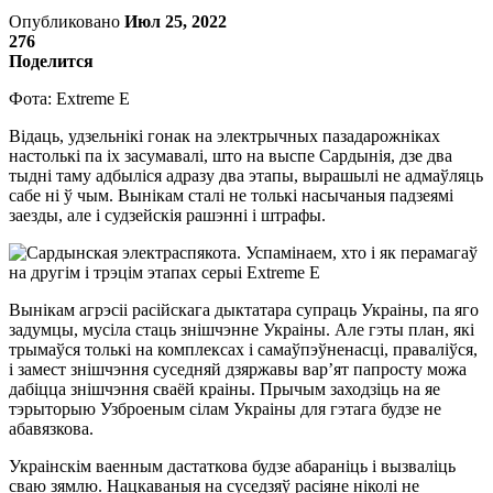
Опубликовано
Июл 25, 2022
276
Поделится
Фота: Extreme E
Відаць, удзельнікі гонак на электрычных пазадарожніках
настолькі па іх засумавалі, што на выспе Сардынія, дзе два
тыдні таму адбыліся адразу два этапы, вырашылі не адмаўляць
сабе ні ў чым. Вынікам сталі не толькі насычаныя падзеямі
заезды, але і судзейскія рашэнні і штрафы.
Вынікам агрэсіі расійскага дыктатара супраць Украіны, па яго
задумцы, мусіла стаць знішчэнне Украіны. Але гэты план, які
трымаўся толькі на комплексах і самаўпэўненасці, праваліўся,
і замест знішчэння суседняй дзяржавы вар’ят папросту можа
дабіцца знішчэння сваёй краіны. Прычым заходзіць на яе
тэрыторыю Узброеным сілам Украіны для гэтага будзе не
абавязкова.
Украінскім ваенным дастаткова будзе абараніць і вызваліць
сваю зямлю. Нацкаваныя на суседзяў расіяне ніколі не