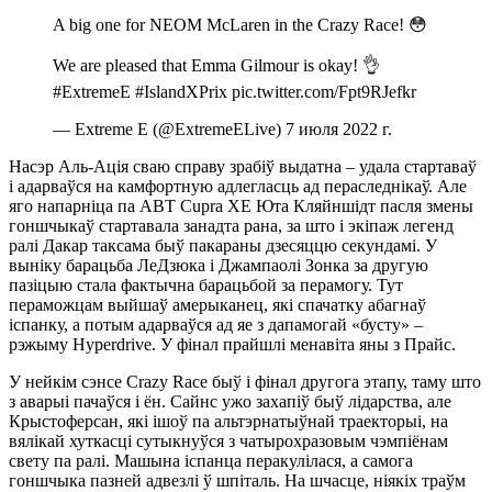
A big one for NEOM McLaren in the Crazy Race! 😳
We are pleased that Emma Gilmour is okay! 👌
#ExtremeE #IslandXPrix pic.twitter.com/Fpt9RJefkr
— Extreme E (@ExtremeELive) 7 июля 2022 г.
Насэр Аль-Ація сваю справу зрабіў выдатна – удала стартаваў
і адарваўся на камфортную адлегласць ад пераследнікаў. Але
яго напарніца па ABT Cupra XE Юта Кляйншідт пасля змены
гоншчыкаў стартавала занадта рана, за што і экіпаж легенд
ралі Дакар таксама быў пакараны дзесяццю секундамі. У
выніку барацьба ЛеДзюка і Джампаолі Зонка за другую
пазіцыю стала фактычна барацьбой за перамогу. Тут
пераможцам выйшаў амерыканец, які спачатку абагнаў
іспанку, а потым адарваўся ад яе з дапамогай «бусту» –
рэжыму Hyperdrive. У фінал прайшлі менавіта яны з Прайс.
У нейкім сэнсе Crazy Race быў і фінал другога этапу, таму што
з аварыі пачаўся і ён. Сайнс ужо захапіў быў лідарства, але
Крыстоферсан, які ішоў па альтэрнатыўнай траекторыі, на
вялікай хуткасці сутыкнуўся з чатырохразовым чэмпіёнам
свету па ралі. Машына іспанца перакулілася, а самога
гоншчыка пазней адвезлі ў шпіталь. На шчасце, ніякіх траўм