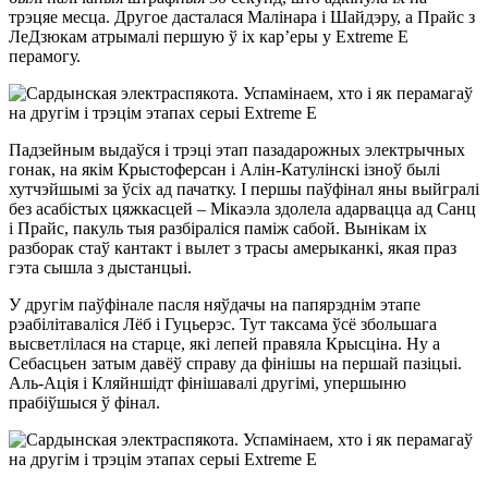
трэцяе месца. Другое дасталася Малінара і Шайдэру, а Прайс з
ЛеДзюкам атрымалі першую ў іх кар’еры у Extreme E
перамогу.
Падзейным выдаўся і трэці этап пазадарожных электрычных
гонак, на якім Крыстоферсан і Алін-Катулінскі ізноў былі
хутчэйшымі за ўсіх ад пачатку. І першы паўфінал яны выйгралі
без асабістых цяжкасцей – Мікаэла здолела адарвацца ад Санц
і Прайс, пакуль тыя разбіраліся паміж сабой. Вынікам іх
разборак стаў кантакт і вылет з трасы амерыканкі, якая праз
гэта сышла з дыстанцыі.
У другім паўфінале пасля няўдачы на папярэднім этапе
рэабілітаваліся Лёб і Гуцьерэс. Тут таксама ўсё збольшага
высветлілася на старце, які лепей правяла Крысціна. Ну а
Себасцьен затым давёў справу да фінішы на першай пазіцыі.
Аль-Ація і Кляйншідт фінішавалі другімі, упершыню
прабіўшыся ў фінал.