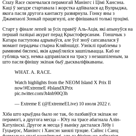
Crazy Race скончылася перамогай Манінгс і Цімі Хансэна.
Каці ў заездзе стартавала і жорстка адбівалася ад Вулрыджа,
якога пасля другога кантакту развярнула. Гонку яны з
Джампаолі Зонкай працягнулі, але фінішавалі толькі трэцімі.
Старт у фінале лепей за ўсіх правёў Аль-Ація, які апынуўся на
першай пазіцыі акурат перад Крыстоферсанам. Гоншчык з
Катара паступова адрываўся, але ўсё зноў сапсавалася ў
момант перадачы стырна Кляйншідт. Узніклі праблемы з
рамянямі бяспекі, якія адмаўляліся зашпільвацца. Каб не
губляць часу, немка адправілася на трасу з незашпіленым, за
што пасля фінішу экіпаж быў дыскваліфікаваны.
WHAT. A. RACE.
Watch highlights from the NEOM Island X Prix II
now!#ExtremeE #IslandXPrix
pic.twitter.com/Jt4nb90Q3h
— Extreme E (@ExtremeELive) 10 июля 2022 г.
Хіба што крыўдна было не так, бо пазбавіўся экіпаж не
перамогі, а другога месца – Юту на трасе абагнала Алін-
Катулінскі. Другое ж месца ў выніку дасталася Лёбу і
Гуцьерэс, Манінгс і Хансэн занялі трэцяе. Сайнс і Санц
фармальна сталі чацвёртымі, але да фінішу не дабраліся –