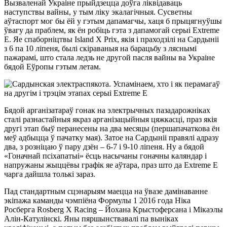
Вызваленай Украіне прыйдзецца доўга ліквідаваць
наступствы вайны, у тым ліку экалагічныя. Сусветны
аўтаспорт мог бы ёй у гэтым дапамагчы, хаця б прыцягнуўшы
ўвагу да праблем, як ён робіць гэта з дапамогай серыі Extreme
E. Яе спаборніцтвы Island X Prix, якія і праходзілі на Сардыніі
з 6 па 10 ліпеня, былі скіраваныя на барацьбу з ляснымі
пажарамі, што стала ледзь не другой пасля вайны ва Украіне
бядой Еўропы гэтым летам.
Бядой арганізатараў гонак на электрычных пазадарожніках
сталі разнастайныя якраз арганізацыйныя цяжкасці, праз якія
другі этап быў перанесены на два месяцы (першапачаткова ён
меў адбыцца ў пачатку мая). Затое на Сардыніі правялі адразу
два, з розніцаю ў пару дзён – 6-7 і 9-10 ліпеня. Ну а бядой
«Гоначнай псіхапатыі» ёсць насычаны гоначны каляндар і
напружаны жыццёвы графік яе аўтара, праз што да Extreme E
чарга дайшла толькі зараз.
Пад стандартным сцэнарыям маецца на ўвазе дамінаванне
экіпажа каманды чэмпіёна Формулы 1 2016 года Ніка
Росберга Rosberg X Racing – Йохана Крыстоферсана і Мікаэлы
Алін-Катулінскі. Яны пяршынствавалі па выніках