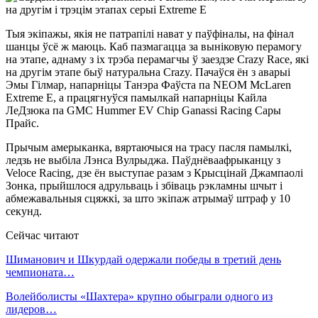
Тыя экіпажы, якія не патрапілі нават у паўфіналы, на фінал
шанцы ўсё ж маюць. Каб пазмагацца за выніковую перамогу
на этапе, аднаму з іх трэба перамагчы ў заездзе Crazy Race, які
на другім этапе быў натуральна Crazy. Пачаўся ён з аварыі
Эмы Гілмар, напарніцы Танэра Фаўста па NEOM McLaren
Extreme E, а працягнуўся памылкай напарніцы Кайла
ЛеДзюка па GMC Hummer EV Chip Ganassi Racing Сары
Прайс.
Прычым амерыканка, вяртаючыся на трасу пасля памылкі,
ледзь не выбіла Лэнса Вулрыджа. Паўднёваафрыканцу з
Veloce Racing, дзе ён выступае разам з Крысцінай Джампаолі
Зонка, прыйшлося адрульваць і збіваць рэкламны шчыт і
абмежавальныя сцяжкі, за што экіпаж атрымаў штраф у 10
секунд.
Сейчас читают
Шиманович и Шкурдай одержали победы в третий день
чемпионата…
Волейболисты «Шахтера» крупно обыграли одного из
лидеров…