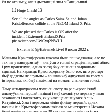
ён не атрымаў, але з дыстанцыі яны з Санц сышлі.
💥 Huge Crash! 💥
See all the angles as Carlos Sainz Sr. and Johan
Kristoffersson collide at the NEOM Island X Prix.
We are pleased that Carlos is OK after the
incident.#ExtremeE #IslandXPrix
pic.twitter.com/LWCyq2NWUI
— Extreme E (@ExtremeELive) 9 июля 2022 г.
Машына Крыстоферсана таксама была пашкоджаная, але не
так, як у канкурэнтаў – яна ўсяго толькі страціла пярэдні абвес
і рух працягнула, аднак заезд быў спынены чырвонымі
сцягамі. На карысць Крыстоферсану было тое, што рэстарт
быў дадзены не агульны – гоншчыкаў адпускалі на трасу з
інтэрвалам, які быў паміж імі на момант спынення гонкі.
Таму чатырохразовы чэмпіён свету па ралі-кросе ізноў
апынуўся на першай пазіцыі і меў самавітую перавагу, якая
захавалася і пасля таго, як у какпіце апынулася Алін-
Катулінскі. Яна і перасекла лінію фінішу першай, аднак
пазней іх з Крыстоферсанам экіпаж за майстэрствы Йохана
былі налічаныя штрафныя 30 секунд, што адкінула іх на