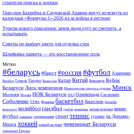
стратегия поиска и оценки
Гран-при Бахрейна и Саудовской Аравии могут исчезнуть из
календаря «Формулы-1»-2026 из-за войны в регионе
Туризм нового поколения: зачем люди едут не смотреть, а
испытывать
Советы по выбору цвета для отделки стен
Шлифовка паркета — это восстановление пола
Метки
#беларусь
#футбол
#россия
#брест
Азаренко
Китай
Кубок
Катар
Гомель
Гродно
Казахстан
Ковальчук
Витебск
Минск
Беларуси
Лига чемпионов
Министерство спорта и туризма
НОК Беларуси
Олимпиада
Могилев
Саснович
Москва
НХЛ
баскетбол
Соболенко
биатлон
борьба
УЕФА
Франция
гандбол
волейбол
мини-
легкая атлетика
гребля
женщины
велоспорт
теннис
спорт
футбол
хк Динамо-
турнир
соревнования
плавание
хоккей
чемпионат Беларуси
Минск
хоккей на траве
чемпионат Европы