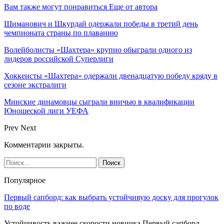
Вам также могут понравиться
Еще от автора
Шиманович и Шкурдай одержали победы в третий день
чемпионата страны по плаванию
Волейболисты «Шахтера» крупно обыграли одного из
лидеров российской Суперлиги
Хоккеисты «Шахтера» одержали двенадцатую победу кряду в
сезоне экстралиги
Минские динамовцы сыграли вничью в квалификации
Юношеской лиги УЕФА
Prev
Next
Комментарии закрыты.
Популярное
Первый сапборд: как выбрать устойчивую доску для прогулок
по воде
Устойчивость важнее скорости новичка Первый сапборд