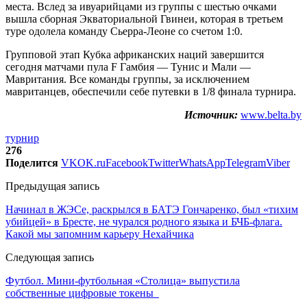
места. Вслед за ивуарийцами из группы с шестью очками
вышла сборная Экваториальной Гвинеи, которая в третьем
туре одолела команду Сьерра-Леоне со счетом 1:0.
Групповой этап Кубка африканских наций завершится
сегодня матчами пула F Гамбия — Тунис и Мали —
Мавритания. Все команды группы, за исключением
мавританцев, обеспечили себе путевки в 1/8 финала турнира.
Источник:
www.belta.by
турнир
276
Поделится
VK
OK.ru
Facebook
Twitter
WhatsApp
Telegram
Viber
Предыдущая запись
Начинал в ЖЭСе, раскрылся в БАТЭ Гончаренко, был «тихим
убийцей» в Бресте, не чурался родного языка и БЧБ-флага.
Какой мы запомним карьеру Нехайчика
Следующая запись
Футбол. Мини-футбольная «Столица» выпустила
собственные цифровые токены