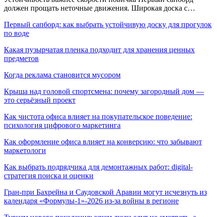
должен прощать неточные движения. Широкая доска с…
Первый сапборд: как выбрать устойчивую доску для прогулок
по воде
Какая пузырчатая пленка подходит для хранения ценных
предметов
Когда реклама становится мусором
Крыша над головой спортсмена: почему загородный дом —
это серьёзный проект
Как чистота офиса влияет на покупательское поведение:
психология цифрового маркетинга
Как оформление офиса влияет на конверсию: что забывают
маркетологи
Как выбрать подрядчика для демонтажных работ: digital-
стратегия поиска и оценки
Гран-при Бахрейна и Саудовской Аравии могут исчезнуть из
календаря «Формулы-1»-2026 из-за войны в регионе