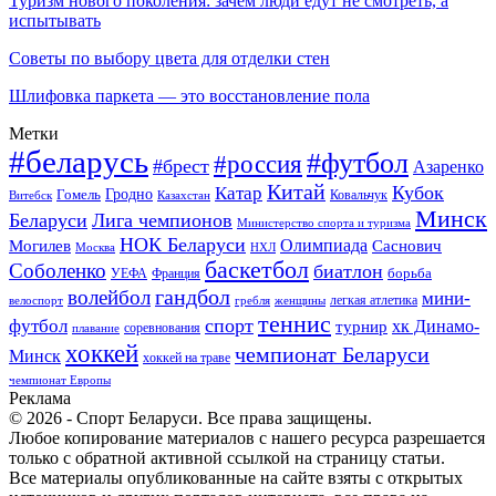
Туризм нового поколения: зачем люди едут не смотреть, а
испытывать
Советы по выбору цвета для отделки стен
Шлифовка паркета — это восстановление пола
Метки
#беларусь
#футбол
#россия
#брест
Азаренко
Китай
Кубок
Катар
Гомель
Гродно
Казахстан
Ковальчук
Витебск
Минск
Беларуси
Лига чемпионов
Министерство спорта и туризма
НОК Беларуси
Олимпиада
Могилев
Саснович
Москва
НХЛ
баскетбол
Соболенко
биатлон
борьба
УЕФА
Франция
гандбол
волейбол
мини-
легкая атлетика
гребля
женщины
велоспорт
теннис
спорт
футбол
хк Динамо-
турнир
соревнования
плавание
хоккей
чемпионат Беларуси
Минск
хоккей на траве
чемпионат Европы
Реклама
© 2026 - Спорт Беларуси. Все права защищены.
Любое копирование материалов с нашего ресурса разрешается
только с обратной активной ссылкой на страницу статьи.
Все материалы опубликованные на сайте взяты с открытых