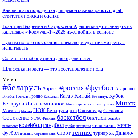
Как выбрать подрядчика для демонтажных работ: digital-
стратегия поиска и оценки
Гран-при Бахрейна и Саудовской Аравии могут исчезнуть из
календаря «Формулы-1»-2026 из-за войны в регионе
Туризм нового поколения: зачем люди едут не смотреть, а
испытывать
Советы по выбору цвета для отделки стен
Шлифовка паркета — это восстановление пола
Метки
#беларусь
#футбол
#россия
#брест
Азаренко
Китай
Кубок
Катар
Гомель
Гродно
Казахстан
Ковальчук
Витебск
Минск
Беларуси
Лига чемпионов
Министерство спорта и туризма
НОК Беларуси
Олимпиада
Могилев
Саснович
Москва
НХЛ
баскетбол
Соболенко
биатлон
борьба
УЕФА
Франция
гандбол
волейбол
мини-
легкая атлетика
гребля
женщины
велоспорт
теннис
спорт
футбол
хк Динамо-
турнир
соревнования
плавание