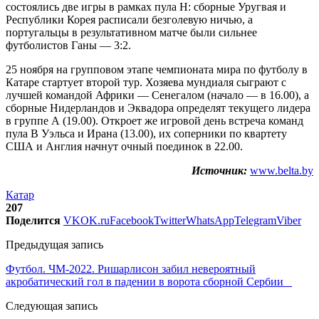
состоялись две игры в рамках пула H: сборные Уругвая и
Республики Корея расписали безголевую ничью, а
португальцы в результативном матче были сильнее
футболистов Ганы — 3:2.
25 ноября на групповом этапе чемпионата мира по футболу в
Катаре стартует второй тур. Хозяева мундиаля сыграют с
лучшей командой Африки — Сенегалом (начало — в 16.00), а
сборные Нидерландов и Эквадора определят текущего лидера
в группе А (19.00). Откроет же игровой день встреча команд
пула В Уэльса и Ирана (13.00), их соперники по квартету
США и Англия начнут очный поединок в 22.00.
Источник:
www.belta.by
Катар
207
Поделится
VK
OK.ru
Facebook
Twitter
WhatsApp
Telegram
Viber
Предыдущая запись
Футбол. ЧМ-2022. Ришарлисон забил невероятный
акробатический гол в падении в ворота сборной Сербии
Следующая запись