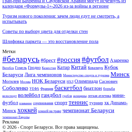
Гран-при Бахрейна и Саудовской Аравии могут исчезнуть из
календаря «Формулы-1»-2026 из-за войны в регионе
Туризм нового поколения: зачем люди едут не смотреть, а
испытывать
Советы по выбору цвета для отделки стен
Шлифовка паркета — это восстановление пола
Метки
#беларусь
#футбол
#россия
#брест
Азаренко
Китай
Кубок
Катар
Гомель
Гродно
Казахстан
Ковальчук
Витебск
Минск
Беларуси
Лига чемпионов
Министерство спорта и туризма
НОК Беларуси
Олимпиада
Могилев
Саснович
Москва
НХЛ
баскетбол
Соболенко
биатлон
борьба
УЕФА
Франция
гандбол
волейбол
мини-
легкая атлетика
гребля
женщины
велоспорт
теннис
спорт
футбол
хк Динамо-
турнир
соревнования
плавание
хоккей
чемпионат Беларуси
Минск
хоккей на траве
чемпионат Европы
Реклама
© 2026 - Спорт Беларуси. Все права защищены.