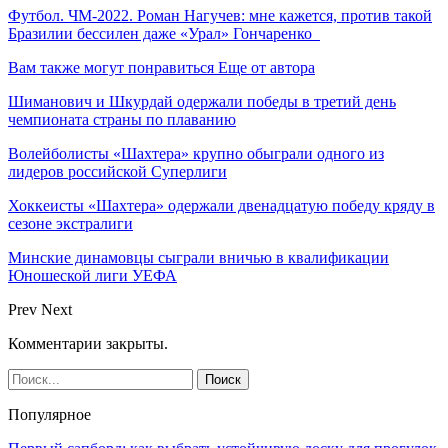
Футбол. ЧМ-2022. Роман Нагучев: мне кажется, против такой
Бразилии бессилен даже «Урал» Гончаренко
Вам также могут понравиться
Еще от автора
Шиманович и Шкурдай одержали победы в третий день
чемпионата страны по плаванию
Волейболисты «Шахтера» крупно обыграли одного из
лидеров российской Суперлиги
Хоккеисты «Шахтера» одержали двенадцатую победу кряду в
сезоне экстралиги
Минские динамовцы сыграли вничью в квалификации
Юношеской лиги УЕФА
Prev
Next
Комментарии закрыты.
Популярное