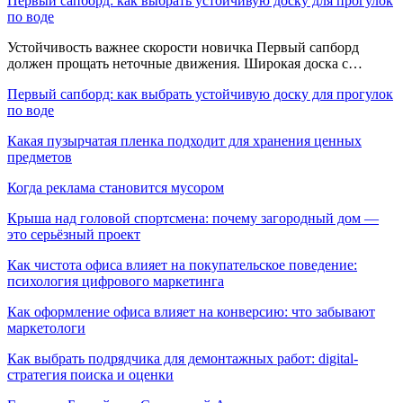
Первый сапборд: как выбрать устойчивую доску для прогулок
по воде
Устойчивость важнее скорости новичка Первый сапборд
должен прощать неточные движения. Широкая доска с…
Первый сапборд: как выбрать устойчивую доску для прогулок
по воде
Какая пузырчатая пленка подходит для хранения ценных
предметов
Когда реклама становится мусором
Крыша над головой спортсмена: почему загородный дом —
это серьёзный проект
Как чистота офиса влияет на покупательское поведение:
психология цифрового маркетинга
Как оформление офиса влияет на конверсию: что забывают
маркетологи
Как выбрать подрядчика для демонтажных работ: digital-
стратегия поиска и оценки