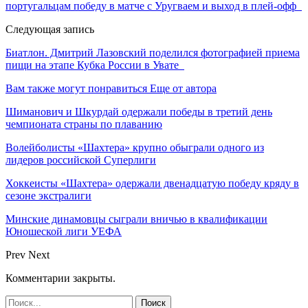
португальцам победу в матче с Уругваем и выход в плей-офф
Следующая запись
Биатлон. Дмитрий Лазовский поделился фотографией приема
пищи на этапе Кубка России в Увате
Вам также могут понравиться
Еще от автора
Шиманович и Шкурдай одержали победы в третий день
чемпионата страны по плаванию
Волейболисты «Шахтера» крупно обыграли одного из
лидеров российской Суперлиги
Хоккеисты «Шахтера» одержали двенадцатую победу кряду в
сезоне экстралиги
Минские динамовцы сыграли вничью в квалификации
Юношеской лиги УЕФА
Prev
Next
Комментарии закрыты.