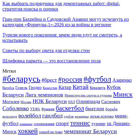
Как выбрать подрядчика для демонтажных работ: digital-
стратегия поиска и оценки
Гран-при Бахрейна и Саудовской Аравии могут исчезнуть из
календаря «Формулы-1»-2026 из-за войны в регионе
Туризм нового поколения: зачем люди едут не смотреть, а
испытывать
Советы по выбору цвета для отделки стен
Шлифовка паркета — это восстановление пола
Метки
#беларусь
#футбол
#россия
#брест
Азаренко
Китай
Кубок
Катар
Гомель
Гродно
Казахстан
Ковальчук
Витебск
Минск
Беларуси
Лига чемпионов
Министерство спорта и туризма
НОК Беларуси
Олимпиада
Могилев
Саснович
Москва
НХЛ
баскетбол
Соболенко
биатлон
борьба
УЕФА
Франция
гандбол
волейбол
мини-
легкая атлетика
гребля
женщины
велоспорт
теннис
спорт
футбол
хк Динамо-
турнир
соревнования
плавание
хоккей
чемпионат Беларуси
Минск
хоккей на траве