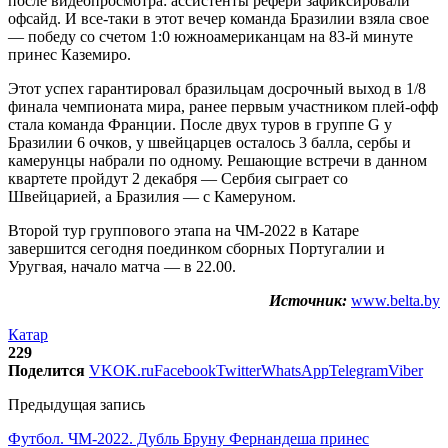
после видеопросмотра: ассистенты рефери зафиксировали
офсайд. И все-таки в этот вечер команда Бразилии взяла свое
— победу со счетом 1:0 южноамериканцам на 83-й минуте
принес Каземиро.
Этот успех гарантировал бразильцам досрочный выход в 1/8
финала чемпионата мира, ранее первым участником плей-офф
стала команда Франции. После двух туров в группе G у
Бразилии 6 очков, у швейцарцев осталось 3 балла, сербы и
камерунцы набрали по одному. Решающие встречи в данном
квартете пройдут 2 декабря — Сербия сыграет со
Швейцарией, а Бразилия — с Камеруном.
Второй тур группового этапа на ЧМ-2022 в Катаре
завершится сегодня поединком сборных Португалии и
Уругвая, начало матча — в 22.00.
Источник:
www.belta.by
Катар
229
Поделится
VK
OK.ru
Facebook
Twitter
WhatsApp
Telegram
Viber
Предыдущая запись
Футбол. ЧМ-2022. Дубль Бруну Фернандеша принес