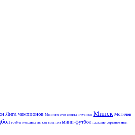
Минск
си
Лига чемпионов
Могилев
Министерство спорта и туризма
дбол
мини-футбол
легкая атлетика
соревнования
гребля
женщины
плавание