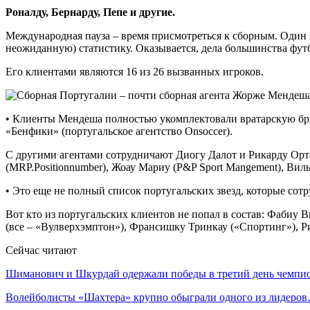
Роналду, Бернарду, Пепе и другие.
Международная пауза – время присмотреться к сборным. Один и
неожиданную) статистику. Оказывается, дела большинства футб
Его клиентами являются 16 из 26 вызванных игроков.
• Клиенты Мендеша полностью укомплектовали вратарскую бри
«Бенфики» (португальское агентство Onsoccer).
С другими агентами сотрудничают Диогу Далот и Рикарду Орта 
(MRP.Positionnumber), Жоау Мариу (P&P Sport Mangement), Вил
• Это еще не полный список португальских звезд, которые сот
Вот кто из португальских клиентов не попал в состав: Фабиу
(все – «Вулверхэмптон»), Франсишку Тринкау («Спортинг»), Р
Сейчас читают
Шиманович и Шкурдай одержали победы в третий день чемп
Волейболисты «Шахтера» крупно обыграли одного из лидеро