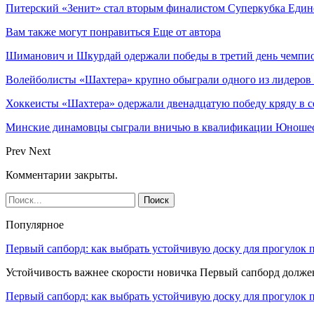
Питерский «Зенит» стал вторым финалистом Суперкубка Еди
Вам также могут понравиться
Еще от автора
Шиманович и Шкурдай одержали победы в третий день чемпио
Волейболисты «Шахтера» крупно обыграли одного из лидеров
Хоккеисты «Шахтера» одержали двенадцатую победу кряду в с
Минские динамовцы сыграли вничью в квалификации Юноше
Prev
Next
Комментарии закрыты.
Популярное
Первый сапборд: как выбрать устойчивую доску для прогулок 
Устойчивость важнее скорости новичка Первый сапборд долж
Первый сапборд: как выбрать устойчивую доску для прогулок 