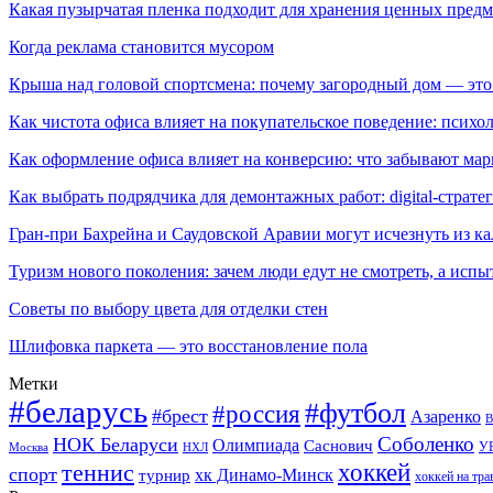
Какая пузырчатая пленка подходит для хранения ценных предм
Когда реклама становится мусором
Крыша над головой спортсмена: почему загородный дом — это
Как чистота офиса влияет на покупательское поведение: псих
Как оформление офиса влияет на конверсию: что забывают мар
Как выбрать подрядчика для демонтажных работ: digital-страте
Гран-при Бахрейна и Саудовской Аравии могут исчезнуть из к
Туризм нового поколения: зачем люди едут не смотреть, а испы
Советы по выбору цвета для отделки стен
Шлифовка паркета — это восстановление пола
Метки
#беларусь
#футбол
#россия
#брест
Азаренко
В
Соболенко
НОК Беларуси
Олимпиада
Саснович
У
Москва
НХЛ
хоккей
теннис
спорт
хк Динамо-Минск
турнир
хоккей на тра