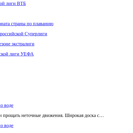
ной лиги ВТБ
ната страны по плаванию
 российской Суперлиги
езоне экстралиги
ской лиги УЕФА
по воде
ен прощать неточные движения. Широкая доска с…
по воде