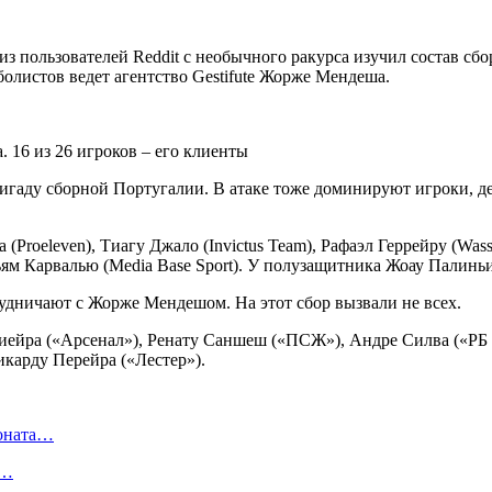
з пользователей Reddit с необычного ракурса изучил состав сб
олистов ведет агентство Gestifute Жорже Мендеша.
гаду сборной Португалии. В атаке тоже доминируют игроки, дел
(Proeleven), Тиагу Джало (Invictus Team), Рафаэл Геррейру (W
ьям Карвалью (Media Base Sport). У полузащитника Жоау Палиньи
рудничают с Жорже Мендешом. На этот сбор вызвали не всех.
 Виейра («Арсенал»), Ренату Саншеш («ПСЖ»), Андре Силва («РБ
икарду Перейра («Лестер»).
ионата…
в…