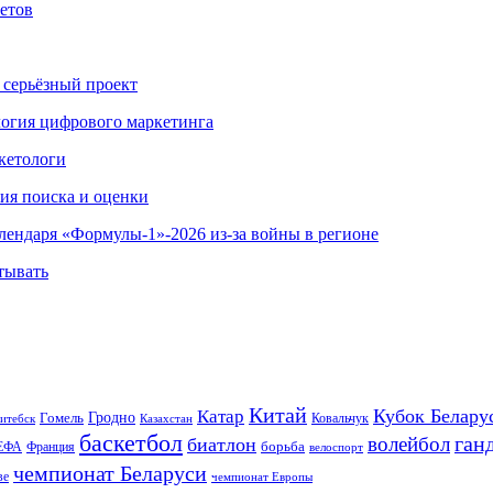
етов
 серьёзный проект
ология цифрового маркетинга
кетологи
гия поиска и оценки
алендаря «Формулы-1»-2026 из-за войны в регионе
тывать
Китай
Кубок Белару
Катар
Гомель
Гродно
Казахстан
Ковальчук
итебск
баскетбол
ган
волейбол
биатлон
борьба
ЕФА
Франция
велоспорт
чемпионат Беларуси
ве
чемпионат Европы