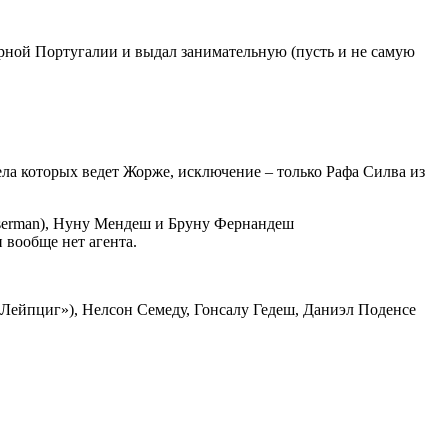
орной Португалии и выдал занимательную (пусть и не самую
а которых ведет Жорже, исключение – только Рафа Силва из
asserman), Нуну Мендеш и Бруну Фернандеш
 вообще нет агента.
 Лейпциг»), Нелсон Семеду, Гонсалу Гедеш, Даниэл Поденсе