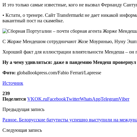
И это только самые известные, кого не вызвал Фернанду Сант
• Кстати, о тренере. Сайт Transfermarkt не дает никакой инфор
вакантный пост на скамейке.
С Жорже Мендешом сотрудничают Жозе Моуринью, Нуну Эшпири
Хороший факт для иллюстрации влиятельности Мендеша – он п
Ну а чему удивляться: даже в пандемию Мендеш провернул 
Фото:
globallookpress.com/Fabio Ferrari/Lapresse
Источник
239
Поделится
VK
OK.ru
Facebook
Twitter
WhatsApp
Telegram
Viber
Предыдущая запись
Разное. Белорусские батутисты успешно выступили на между
Следующая запись