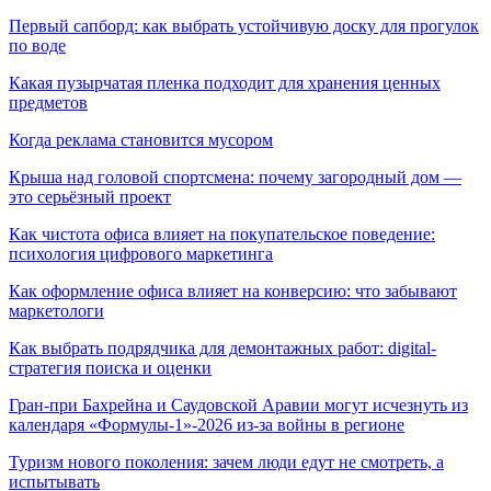
Первый сапборд: как выбрать устойчивую доску для прогулок
по воде
Какая пузырчатая пленка подходит для хранения ценных
предметов
Когда реклама становится мусором
Крыша над головой спортсмена: почему загородный дом —
это серьёзный проект
Как чистота офиса влияет на покупательское поведение:
психология цифрового маркетинга
Как оформление офиса влияет на конверсию: что забывают
маркетологи
Как выбрать подрядчика для демонтажных работ: digital-
стратегия поиска и оценки
Гран-при Бахрейна и Саудовской Аравии могут исчезнуть из
календаря «Формулы-1»-2026 из-за войны в регионе
Туризм нового поколения: зачем люди едут не смотреть, а
испытывать