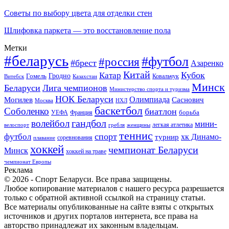
Советы по выбору цвета для отделки стен
Шлифовка паркета — это восстановление пола
Метки
#беларусь
#футбол
#россия
#брест
Азаренко
Китай
Кубок
Катар
Гомель
Гродно
Казахстан
Ковальчук
Витебск
Минск
Беларуси
Лига чемпионов
Министерство спорта и туризма
НОК Беларуси
Олимпиада
Могилев
Саснович
Москва
НХЛ
баскетбол
Соболенко
биатлон
борьба
УЕФА
Франция
гандбол
волейбол
мини-
легкая атлетика
гребля
женщины
велоспорт
теннис
спорт
футбол
хк Динамо-
турнир
соревнования
плавание
хоккей
чемпионат Беларуси
Минск
хоккей на траве
чемпионат Европы
Реклама
© 2026 - Спорт Беларуси. Все права защищены.
Любое копирование материалов с нашего ресурса разрешается
только с обратной активной ссылкой на страницу статьи.
Все материалы опубликованные на сайте взяты с открытых
источников и других порталов интернета, все права на
авторство принадлежат их законным владельцам.