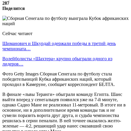
287
Поделится
Сейчас читают
Шиманович и Шкурдай одержали победы в третий день
чемпионата…
Волейболисты «Шахтера» крупно обыграли одного из
лидеров…
Фото Getty Images Сборная Сенегала по футболу стала
победительницей Кубка африканских наций, который
проходил в Камеруне, сообщает корреспондент БЕЛТА.
В финале «львы Теранги» обыграли команду Египта. Шанс
выйти вперед у сенегальцев появился уже на 7-й минуте,
однако Садио Мане не реализовал 11-метровый. В итоге ни в
основное, ни в дополнительное время команды так и не
сумели поразить ворота друг друга, и судьба чемпионства
решилась в серии пенальти. В ней точнее оказались желто-
зеленые — 4:2, решающий удар нанес смазавший свою