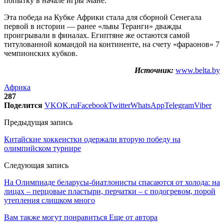
попытку в начале игры Мане.
Эта победа на Кубке Африки стала для сборной Сенегала
первой в истории — ранее «львы Теранги» дважды
проигрывали в финалах. Египтяне же остаются самой
титулованной командой на континенте, на счету «фараонов» 7
чемпионских кубков.
Источник:
www.belta.by
Африка
287
Поделится
VK
OK.ru
Facebook
Twitter
WhatsApp
Telegram
Viber
Предыдущая запись
Китайские хоккеистки одержали вторую победу на
олимпийском турнире
Следующая запись
На Олимпиаде беларусы-биатлонисты спасаются от холода: на
лицах – перцовые пластыри, перчатки – с подогревом, порой
утепления слишком много
Вам также могут понравиться
Еще от автора