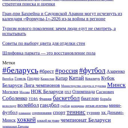
стратегия поиска и оценки
Гран-при Бахрейна и Саудовской Аравии могут исчезнуть из
календаря «Формулы-1»-2026 из-за войны в регионе
Туризм нового поколения: зачем люди едут не смотреть, а
испытывать
Советы по выбору цвета для отделки стен
Шлифовка паркета — это восстановление пола
Метки
#беларусь
#футбол
#россия
#брест
Азаренко
Китай
Кубок
Катар
Гомель
Гродно
Казахстан
Ковальчук
Витебск
Минск
Беларуси
Лига чемпионов
Министерство спорта и туризма
НОК Беларуси
Олимпиада
Могилев
Саснович
Москва
НХЛ
баскетбол
Соболенко
биатлон
борьба
УЕФА
Франция
гандбол
волейбол
мини-
легкая атлетика
гребля
женщины
велоспорт
теннис
спорт
футбол
хк Динамо-
турнир
соревнования
плавание
хоккей
чемпионат Беларуси
Минск
хоккей на траве
чемпионат Европы