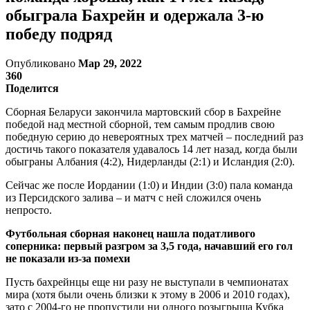
обыграла Бахрейн и одержала 3-ю
победу подряд
Опубликовано
Мар 29, 2022
360
Поделится
Сборная Беларуси закончила мартовский сбор в Бахрейне
победой над местной сборной, тем самым продлив свою
победную серию до невероятных трех матчей – последний раз
достичь такого показателя удавалось 14 лет назад, когда были
обыграны Албания (4:2), Нидерланды (2:1) и Исландия (2:0).
Сейчас же после Иордании (1:0) и Индии (3:0) пала команда
из Персидского залива – и матч с ней сложился очень
непросто.
Футбольная сборная наконец нашла податливого
соперника: первый разгром за 3,5 года, начавший его гол
не показали из-за помехи
Пусть бахрейнцы еще ни разу не выступали в чемпионатах
мира (хотя были очень близки к этому в 2006 и 2010 годах),
зато с 2004-го не пропустили ни одного розыгрыша Кубка