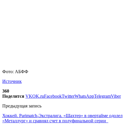
Фото: АБФФ
Источник
360
Поделится
VK
OK.ru
Facebook
Twitter
WhatsApp
Telegram
Viber
Предыдущая запись
Хоккей. Parimatch-Экстралига. «Шахтер» в овертайме одолел
«Металлург» и сравнял счет в полуфинальной серии