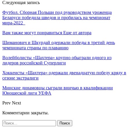
Следующая запись
Футбол. Сборная Польши под руководством уроженца
Беларуси победила шведов и пробилась на чемпионат
мира-2022
Вам также могут понравиться
Еще от автора
Шиманович и Шкурдай одержали победы в третий день
чемпионата страны по плаванию
Волейболисты «Шахтера» крупно обыграли одного из
лидеров российской Суперлиги
Хоккеисты «Шахтера» одержали двенадцатую победу кряду в
сезоне экстралиги
Минские динамовцы сыграли вничью в квалификации
Юношеской лиги УЕФА
Prev
Next
Комментарии закрыты.