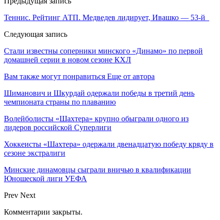
Предыдущая запись
Теннис. Рейтинг АТП. Медведев лидирует, Ивашко — 53-й
Следующая запись
Стали известны соперники минского «Динамо» по первой
домашней серии в новом сезоне КХЛ
Вам также могут понравиться
Еще от автора
Шиманович и Шкурдай одержали победы в третий день
чемпионата страны по плаванию
Волейболисты «Шахтера» крупно обыграли одного из
лидеров российской Суперлиги
Хоккеисты «Шахтера» одержали двенадцатую победу кряду в
сезоне экстралиги
Минские динамовцы сыграли вничью в квалификации
Юношеской лиги УЕФА
Prev
Next
Комментарии закрыты.