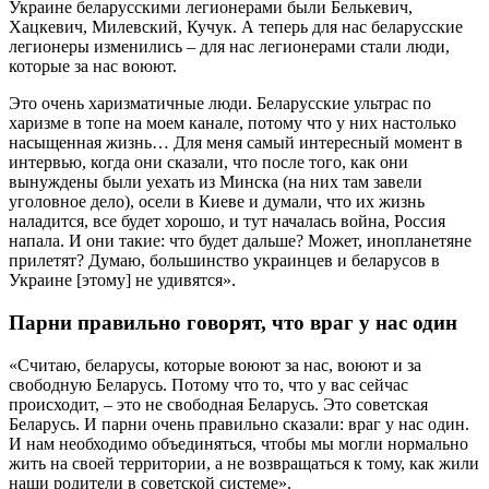
Украине беларусскими легионерами были Белькевич,
Хацкевич, Милевский, Кучук. А теперь для нас беларусские
легионеры изменились – для нас легионерами стали люди,
которые за нас воюют.
Это очень харизматичные люди. Беларусские ультрас по
харизме в топе на моем канале, потому что у них настолько
насыщенная жизнь… Для меня самый интересный момент в
интервью, когда они сказали, что после того, как они
вынуждены были уехать из Минска (на них там завели
уголовное дело), осели в Киеве и думали, что их жизнь
наладится, все будет хорошо, и тут началась война, Россия
напала. И они такие: что будет дальше? Может, инопланетяне
прилетят? Думаю, большинство украинцев и беларусов в
Украине [этому] не удивятся».
Парни правильно говорят, что враг у нас один
«Считаю, беларусы, которые воюют за нас, воюют и за
свободную Беларусь. Потому что то, что у вас сейчас
происходит, – это не свободная Беларусь. Это советская
Беларусь. И парни очень правильно сказали: враг у нас один.
И нам необходимо объединяться, чтобы мы могли нормально
жить на своей территории, а не возвращаться к тому, как жили
наши родители в советской системе».