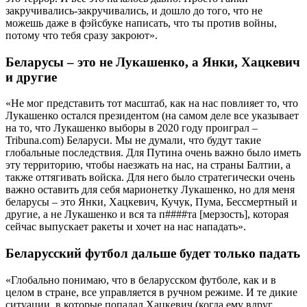
закручивались-закручивались, и дошло до того, что не
можешь даже в фэйсбуке написать, что ты против войны,
потому что тебя сразу закроют».
Беларусы – это не Лукашенко, а Янки, Хацкевич
и другие
«Не мог представить тот масштаб, как на нас повлияет то, что
Лукашенко остался президентом (на самом деле все указывает
на то, что Лукашенко выборы в 2020 году проиграл –
Tribuna.com) Беларуси. Мы не думали, что будут такие
глобальные последствия. Для Путина очень важно было иметь
эту территорию, чтобы наезжать на нас, на страны Балтии, а
также оттягивать войска. Для него было стратегически очень
важно оставить для себя марионетку Лукашенко, но для меня
беларусы – это Янки, Хацкевич, Кучук, Пума, Бессмертный и
другие, а не Лукашенко и вся та п####та [мерзость], которая
сейчас выпускает ракеты и хочет на нас нападать».
Беларусский футбол дальше будет только падать
«Глобально понимаю, что в беларусском футболе, как и в
целом в стране, все управляется в ручном режиме. И те дикие
ситуации, в которые попадал Хацкевич (когда ему вдруг