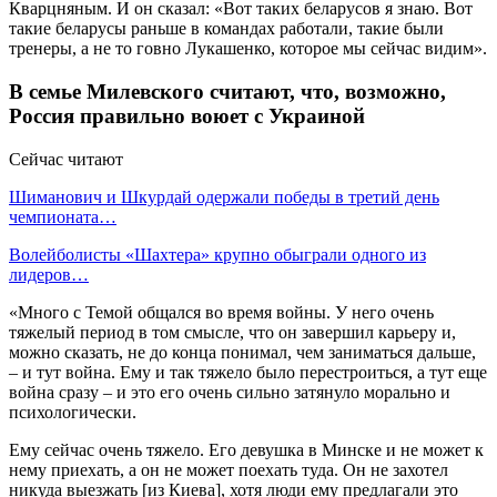
Кварцняным. И он сказал: «Вот таких беларусов я знаю. Вот
такие беларусы раньше в командах работали, такие были
тренеры, а не то говно Лукашенко, которое мы сейчас видим».
В семье Милевского считают, что, возможно,
Россия правильно воюет с Украиной
Сейчас читают
Шиманович и Шкурдай одержали победы в третий день
чемпионата…
Волейболисты «Шахтера» крупно обыграли одного из
лидеров…
«Много с Темой общался во время войны. У него очень
тяжелый период в том смысле, что он завершил карьеру и,
можно сказать, не до конца понимал, чем заниматься дальше,
– и тут война. Ему и так тяжело было перестроиться, а тут еще
война сразу – и это его очень сильно затянуло морально и
психологически.
Ему сейчас очень тяжело. Его девушка в Минске и не может к
нему приехать, а он не может поехать туда. Он не захотел
никуда выезжать [из Киева], хотя люди ему предлагали это