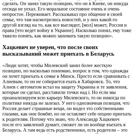
сделать. Он занял такую позицию, что он в Киеве, он никуда
отсюда не уехал. Его моральное состояние очень и очень
непростое. Переживает. Рассказывал про общение в своей
семье, что там насмотрелись новостей, и у них какой-то
другой взгляд на то, как все выглядит, [мол] может, Россия и
права [что ведет войну в Украине]. Насколько понял, ему тоже
тяжело понять, как можно занимать такую позицию».
Хацкевич не уверен, что после своих
высказываний может приехать в Беларусь
«Люди хотят, чтобы Милевский занял более жесткую
позицию, но насколько понимаю, вопрос в том, что однажды
он хочет приехать к семье в Минск. Просто если сравнивать с
Алиевым, то он не собирается ехать в Хабаровск. То, что
Алиев с автоматом встал на защиту Украины и те заявления,
которые он сделал, расставили точки над і. Но если мы
проанализируем всю карьеру Милевского, то он никогда по
политике никуда не залезал. У него однозначная позиция, что
Россия делает страшные вещи, он видел это собственными
глазами, как они бомбят, но он оставляет себе опцию приехать
к родителям. Потому что знаю, что Александр Хацкевич
после его заявлений думает, сможет ли он вообще въехать в
Беларусь. А там ведь есть родственники, есть родители – это