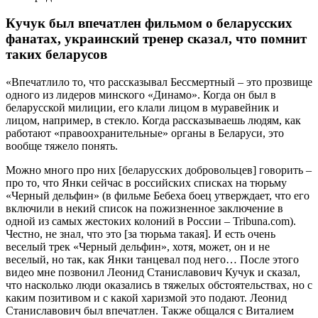
Кучук был впечатлен фильмом о беларусских
фанатах, украинский тренер сказал, что помнит
таких беларусов
«Впечатлило то, что рассказывал Бессмертный – это прозвище
одного из лидеров минского «Динамо». Когда он был в
беларусской милиции, его клали лицом в муравейник и
лицом, например, в стекло. Когда рассказываешь людям, как
работают «правоохранительные» органы в Беларуси, это
вообще тяжело понять.
Можно много про них [беларусских добровольцев] говорить –
про то, что Янки сейчас в российских списках на тюрьму
«Черный дельфин» (в фильме Бебеха боец утверждает, что его
включили в некий список на пожизненное заключение в
одной из самых жестоких колоний в России – Tribuna.com).
Честно, не знал, что это [за тюрьма такая]. И есть очень
веселый трек «Черный дельфин», хотя, может, он и не
веселый, но так, как Янки танцевал под него… После этого
видео мне позвонил Леонид Станиславович Кучук и сказал,
что насколько люди оказались в тяжелых обстоятельствах, но с
каким позитивом и с какой харизмой это подают. Леонид
Станиславович был впечатлен. Также общался с Виталием