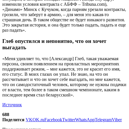
изменили условия контракта с АБФФ – Tribuna.com),
«Динамо» Минск с Кучуком, когда парням урезали контракты,
грозили, что заберут в армию, – для меня это какая-то
страшная дичь. В таком обществе не будет никакого развития.
Это закрытая история, и она будет только падать, падать и еще
раз падать».
Глеб опустился и непонятно, что он хочет
выгадать
«Меня удивляет то, что [Александр] Глеб, такая уважаемая
персона, своим появлением на провластных мероприятиях
поддерживает режим, – мне кажется, это не красит его имя,
его статус. В моих глазах он упал. Не знаю, на что он
рассчитывает и что он хочет себе выгадать, но мне кажется,
что он самодостаточный человек, которому не нужны подачки
от власти, тем более в таком смешном чемпионате, каким в
последнее время стал беларусский».
Источник
688
Поделится
VK
OK.ru
Facebook
Twitter
WhatsApp
Telegram
Viber