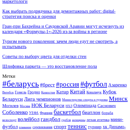
маркетологи
Как выбрать подрядчика для демонтажных работ: digital-
стратегия поиска и оценки
Гран-при Бахрейна и Саудовской Аравии могут исчезнуть из
календаря «Формулы-1»-2026 из-за войны в регионе
Туризм нового поколения: зачем люди едут не смотреть, а
испытывать
Советы по выбору цвета для отделки стен
Шлифовка паркета — это восстановление пола
Метки
#беларусь
#футбол
#россия
#брест
Азаренко
Китай
Кубок
Катар
Гомель
Гродно
Казахстан
Ковальчук
Витебск
Минск
Беларуси
Лига чемпионов
Министерство спорта и туризма
НОК Беларуси
Олимпиада
Могилев
Саснович
Москва
НХЛ
баскетбол
Соболенко
биатлон
борьба
УЕФА
Франция
гандбол
волейбол
мини-
легкая атлетика
гребля
женщины
велоспорт
теннис
спорт
футбол
хк Динамо-
турнир
соревнования
плавание