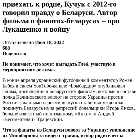
приехать к родне, Кучук с 2012-го
говорил правду о Беларуси. Автор
фильма о фанатах-беларусах – про
Лукашенко и войну
Опубликовано
Июл 18, 2022
688
Поделится
Не понимает, что хочет выгадать Глеб, участвую в
мероприятиях режима.
В конце апреля украинский футбольный комментатор Роман
Бебех в своем YouTube-канале «Бомбардир» опубликовал
фильм, посвященный беларусским фанатам, которые в составе
полка Калиновского воюют на стороне Украины против
России. Главными героями выпуска стали вынужденные
покинуть Беларусь из-за репрессий болельщики Игорь Янков,
больше известный по позывному «Янки», и Андрей
«Бессмертный» Трацевский.
Что за фанаты из Беларуси воюют за Украину: увольнение
из Минобороны за видео с травой, игнор родителей за