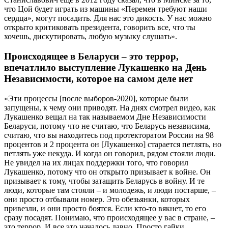
что Цой будет играть из машины «Перемен требуют наши
сердца», могут посадить. Для нас это дикость. У нас можно
открыто критиковать президента, говорить все, что ты
хочешь, дискутировать, любую музыку слушать».
Происходящее в Беларуси – это террор,
впечатлило выступление Лукашенко на День
Независимости, которое на самом деле нет
«Эти процессы [после выборов-2020], которые были
запущены, к чему они приводят. На днях смотрел видео, как
Лукашенко вещал на так называемом Дне Независимости
Беларуси, потому что не считаю, что Беларусь независима,
считаю, что вы находитесь под протекторатом России на 98
процентов и 2 процента он [Лукашенко] старается петлять, но
петлять уже некуда. И когда он говорил, рядом стояли люди.
Не увидел на их лицах поддержки того, что говорил
Лукашенко, потому что он открыто призывает к войне. Он
призывает к тому, чтобы затащить Беларусь в войну. И те
люди, которые там стояли – и молодежь, и люди постарше, –
они просто отбывали номер. Это обезьянки, которых
привезли, и они просто боятся. Если кто-то вякнет, то его
сразу посадят. Понимаю, что происходящее у вас в стране, –
это террор. И все это началось давно. Просто гайки