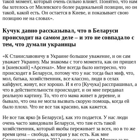
такой момент, который очень сильно влияет. Понятно, что нам
бы хотелось от Милевского более радикальной позиции, но он
такой, какой есть. Он остается в Киеве, и показывает свою
позицию не на словах».
Кучук давно рассказывал, что в Беларуси
происходит на самом деле – и это не совпадало с
тем, что думали украинцы
«К Станиславовичу в Украине большое уважение, и он сам
уважает Украину. Мы знакомы с того момента, как он пришел
в [киевский] «Арсенал». Мне всегда было интересно, что
происходит в Беларуси, потому что у нас тогда был миф, что,
мол, батька, хозяйственник, все классно, люди в селах
кайфуют, живут, все хорошо. И я его [Кучука] расспрашивал, а
что в действительности происходит, и он мне передавал
реальную картину. То, что его мама живет в деревне, и
бывало, что она не могла вызвать скорую помощь, когда ей
было плохо. Что не все так красиво, как кажется.
Не все так ярко [в Беларуси], как это подается. У нас люди
очень часто завидовали Беларуси, что там есть такой
хозяйственник, который якобы переживает за всех, но в то же
время цена – свобода, которая у вас есть. Как мне
Станиславович еще в 2012 году сказал, что в Минске за то,