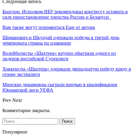
Следующая запись
Биатлон. Исполком ИБУ рекомендовал конгрессу оставить в
силе приостановление членства России и Беларуси
Вам также могут понравиться
Еще от автора
Шиманович и Шкурдай одержали победы в третий день
чемпионата страны по плаванию
Волейболисты «Шахтера» крупно обыграли одного из
лидеров российской Суперлиги
Хоккеисты «Шахтера» одержали двенадцатую победу кряду в
сезоне экстралиги
Минские динамовцы сыграли вничью в квалификации
Юношеской лиги УЕФА
Prev
Next
Комментарии закрыты.
Популярное