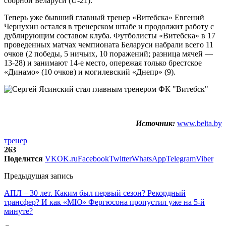
сборной Беларуси (U-21).
Теперь уже бывший главный тренер «Витебска» Евгений
Чернухин остался в тренерском штабе и продолжит работу с
дублирующим составом клуба. Футболисты «Витебска» в 17
проведенных матчах чемпионата Беларуси набрали всего 11
очков (2 победы, 5 ничьих, 10 поражений; разница мячей —
13-28) и занимают 14-е место, опережая только брестское
«Динамо» (10 очков) и могилевский «Днепр» (9).
Источник:
www.belta.by
тренер
263
Поделится
VK
OK.ru
Facebook
Twitter
WhatsApp
Telegram
Viber
Предыдущая запись
АПЛ – 30 лет. Каким был первый сезон? Рекордный
трансфер? И как «МЮ» Фергюсона пропустил уже на 5-й
минуте?