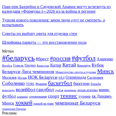
Гран-при Бахрейна и Саудовской Аравии могут исчезнуть из
календаря «Формулы-1»-2026 из-за войны в регионе
Туризм нового поколения: зачем люди едут не смотреть, а
испытывать
Советы по выбору цвета для отделки стен
Шлифовка паркета — это восстановление пола
Метки
#беларусь
#футбол
#россия
#брест
Азаренко
Китай
Кубок
Катар
Гомель
Гродно
Казахстан
Ковальчук
Витебск
Минск
Беларуси
Лига чемпионов
Министерство спорта и туризма
НОК Беларуси
Олимпиада
Могилев
Саснович
Москва
НХЛ
баскетбол
Соболенко
биатлон
борьба
УЕФА
Франция
гандбол
волейбол
мини-
легкая атлетика
гребля
женщины
велоспорт
теннис
спорт
футбол
хк Динамо-
турнир
соревнования
плавание
хоккей
чемпионат Беларуси
Минск
хоккей на траве
чемпионат Европы
Реклама