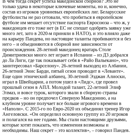
В чем тогда секрет успеха македонской сборной? Это не
только удача в некоторые ключевые моменты, но и, конечно,
состав из игроков уровневых европейских лиг. Беларусские
футболисты не раз сетовали, что пробиться в европейском
футболе им мешает отсутствие паспорта Евросоюза – что ж, у
македонцев его тоже нет (в ЕС не спешат одобрять заявку уже
много лет, зато в 2020-м приняли в НАТО), и это влияло даже
на карьеру Пандева, но настоящие таланты пробиваются и без
него – и объединяются в сборной вне зависимости от
происхождения. 28-летний македонец вратарь Столе
Димитриевски много лет играет в Испании – из Д3 добрался
до Ла Лиги, где так показывает себя в «Райо Вальекано», что
заинтересовал «Барселону». 26-летний выходец из Албании,
26-летний Энис Барди, пятый сезон проводит в «Леванте».
Еще один этнический албанец, 30-летний Эзджан Алиоски,
играл в Швейцарии, а потом ушел в «Лидс», где провел
прошлый сезон в АПЛ. Молодой талант, 22-летний Элиф
Элмаз, и вовсе турок, которого звали в сборную страны
предков – но он предпочел Северную Македонию, а на
клубном уровне получает все больше игрового времени в
«Наполи». С 2015-го по Евро-2020 их объединял тренер Игор
Ангеловски. «Он определил основную группу из 20 игроков
и полагался на нее годами. Мы стали настоящими друзьями,
которые хотят показать, что изменения возможны и
необходимы. Наш секрет – это коллектив», – говорил Пандев.