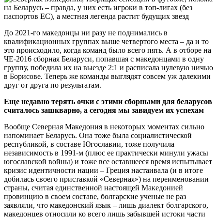
До 2021-го македонцы ни разу не поднимались в
квалификационных группах выше четвертого места – да и то
это происходило, когда команд было всего пять. А в отборе на
ЧЕ-2016 сборная Беларуси, попавшая с македонцами в одну
группу, победила их на выезде 2:1 и расписала нулевую ничью
в Борисове. Теперь же команды выглядят совсем уж далекими
друг от друга по результатам.
Еще недавно терять очки с этими сборными для беларусов
считалось зашкварно, а сегодня мы завидуем их успехам
Вообще Северная Македония в некоторых моментах сильно
напоминает Беларусь. Она тоже была социалистической
республикой, в составе Югославии, тоже получила
независимость в 1991-м (плюс ее практически минули ужасы
югославской войны) и тоже все оставшееся время испытывает
кризис идентичности нации – Греция настаивала (и в итоге
добилась своего приставкой «Северная») на переименовании
страны, считая единственной настоящей Македонией
провинцию в своем составе, болгарские ученые не раз
заявляли, что македонский язык – лишь диалект болгарского,
македонцев относили ко всего лишь забывшей истоки части