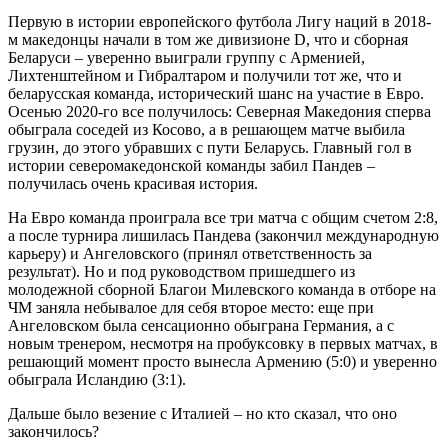
Первую в истории европейского футбола Лигу наций в 2018-
м македонцы начали в том же дивизионе D, что и сборная
Беларуси – уверенно выиграли группу с Арменией,
Лихтенштейном и Гибралтаром и получили тот же, что и
беларусская команда, исторический шанс на участие в Евро.
Осенью 2020-го все получилось: Северная Македония сперва
обыграла соседей из Косово, а в решающем матче выбила
грузин, до этого убравших с пути Беларусь. Главный гол в
истории северомакедонской команды забил Пандев –
получилась очень красивая история.
На Евро команда проиграла все три матча с общим счетом 2:8,
а после турнира лишилась Пандева (закончил международную
карьеру) и Ангеловского (принял ответственность за
результат). Но и под руководством пришедшего из
молодежной сборной Благои Милевского команда в отборе на
ЧМ заняла небывалое для себя второе место: еще при
Ангеловском была сенсационно обыграна Германия, а с
новым тренером, несмотря на пробуксовку в первых матчах, в
решающий момент просто вынесла Армению (5:0) и уверенно
обыграла Исландию (3:1).
Дальше было везение с Италией – но кто сказал, что оно
закончилось?