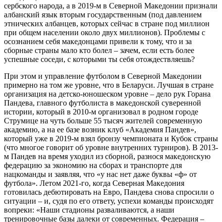
сербского народа, а в 2019-м в Северной Македонии признали
албанский язык вторым государственным (под давлением
этнических албанцев, которых сейчас в стране под миллион
при общем населении около двух миллионов). Проблемы с
осознанием себя македонцами привели к тому, что и за
сборные страны мало кто болел – зачем, если есть более
успешные соседи, с которыми ты себя отождествляешь?
При этом и управление футболом в Северной Македонии
примерно на том же уровне, что в Беларуси. Лучшая в стране
организация на детско-юношеском уровне – дело рук Горана
Пандева, главного футболиста в македонской суверенной
истории, который в 2010-м организовал в родном городе
Струмице на чуть больше 55 тысяч жителей современную
академию, а на ее базе возник клуб «Академия Пандев»,
который уже в 2019-м взял бронзу чемпионата и Кубок страны
(что многое говорит об уровне внутренних турниров). В 2013-
м Пандев на время уходил из сборной, разнося македонскую
федерацию за экономию на сборах и транспорте для
нацкоманды и заявляя, что «у нас нет даже буквы «ф» от
футбола». Летом 2021-го, когда Северная Македония
готовилась дебютировать на Евро, Пандева снова спросили о
ситуации – и, судя по его ответу, успехи команды происходят
вопреки: «Наши стадионы разваливаются, а наши
тренировочные базы далеки от современных. Федерация –