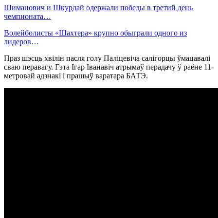
Шиманович и Шкурдай одержали победы в третий день
чемпионата…
Волейболисты «Шахтера» крупно обыграли одного из
лидеров…
Праз шэсць хвілін пасля голу Паліцевіча салігорцы ўмацавалі
сваю перавагу. Гэта Ігар Іванавіч атрымаў перадачу ў раёне 11-
метровай адзнакі і прашыў варатара БАТЭ.