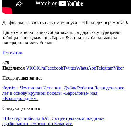
Да фінальнага свістка лік не змяніўся – «Шахцёр» перамог 2:0.
Цяпер «гарнякі» аднаасобна захапілі лідарства ў турнірнай
табліцы і апярэджваюць барысаўчан на тры балы, маючы
наперадзе на матч больш.
Источник
375
Поделится
VK
OK.ru
Facebook
Twitter
WhatsApp
Telegram
Viber
Предыдущая запись
Футбол. Чемпионат Испании. Дубль Роберта Левандовского
лег в основу крупной победы «Барселоны» над
«Вальядолидом»
Следующая запись
«Шахтер» победил БАТЭ в центральном поединке
футбольного чемпионата Беларуси