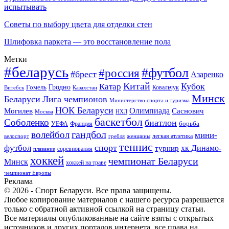
испытывать
Советы по выбору цвета для отделки стен
Шлифовка паркета — это восстановление пола
Метки
#беларусь
#футбол
#россия
#брест
Азаренко
Китай
Кубок
Катар
Гомель
Гродно
Казахстан
Ковальчук
Витебск
Минск
Беларуси
Лига чемпионов
Министерство спорта и туризма
НОК Беларуси
Олимпиада
Могилев
Саснович
Москва
НХЛ
баскетбол
Соболенко
биатлон
борьба
УЕФА
Франция
гандбол
волейбол
мини-
легкая атлетика
гребля
женщины
велоспорт
теннис
спорт
футбол
хк Динамо-
турнир
соревнования
плавание
хоккей
чемпионат Беларуси
Минск
хоккей на траве
чемпионат Европы
Реклама
© 2026 - Спорт Беларуси. Все права защищены.
Любое копирование материалов с нашего ресурса разрешается
только с обратной активной ссылкой на страницу статьи.
Все материалы опубликованные на сайте взяты с открытых
источников и других порталов интернета, все права на