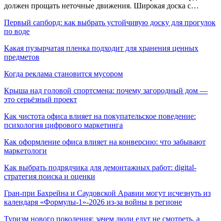
должен прощать неточные движения. Широкая доска с…
Первый сапборд: как выбрать устойчивую доску для прогулок
по воде
Какая пузырчатая пленка подходит для хранения ценных
предметов
Когда реклама становится мусором
Крыша над головой спортсмена: почему загородный дом —
это серьёзный проект
Как чистота офиса влияет на покупательское поведение:
психология цифрового маркетинга
Как оформление офиса влияет на конверсию: что забывают
маркетологи
Как выбрать подрядчика для демонтажных работ: digital-
стратегия поиска и оценки
Гран-при Бахрейна и Саудовской Аравии могут исчезнуть из
календаря «Формулы-1»-2026 из-за войны в регионе
Туризм нового поколения: зачем люди едут не смотреть, а