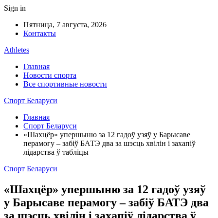
Sign in
Пятница, 7 августа, 2026
Контакты
Athletes
Главная
Новости спорта
Все спортивные новости
Спорт Беларуси
Главная
Спорт Беларуси
«Шахцёр» упершыню за 12 гадоў узяў у Барысаве
перамогу – забіў БАТЭ два за шэсць хвілін і захапіў
лідарства ў табліцы
Спорт Беларуси
«Шахцёр» упершыню за 12 гадоў узяў
у Барысаве перамогу – забіў БАТЭ два
за шэсць хвілін і захапіў лідарства ў