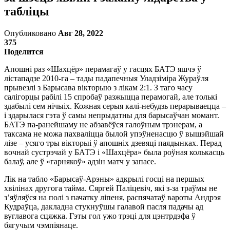
табліцы
Опубликовано
Авг 28, 2022
375
Поделится
Апошні раз «Шахцёр» перамагаў у гасцях БАТЭ яшчэ ў
лістападзе 2010-га – тады падапечныя Уладзіміра Жураўля
прывезлі з Барысава вікторыю з лікам 2:1. З таго часу
салігорцы рабілі 15 спробаў разжыцца перамогай, але толькі
здабылі сем нічыіх. Кожная серыя калі-небудзь перарываецца –
і здарылася гэта ў самы непрыдатны для барысаўчан момант.
БАТЭ па-ранейшаму не абзавёўся галоўным трэнерам, а
таксама не можа пахваліцца былой упэўненасцю ў вышэйшай
лізе – усяго тры вікторыі ў апошніх дзевяці паядынках. Перад
вочнай сустрэчай у БАТЭ і «Шахцёра» была роўная колькасць
балаў, але ў «гарнякоў» адзін матч у запасе.
Лік на табло «Барысаў-Арэны» адкрылі госці на першых
хвілінах другога тайма. Сяргей Паліцевіч, які з-за траўмы не
з’яўляўся на полі з пачатку ліпеня, распячатаў вароты Андрэя
Кудраўца, дакладна стукнуўшы галавой пасля падачы ад
вуглавога сцяжка. Гэты гол ужо трэці для цэнтрдэфа ў
бягучым чэмпіянаце.