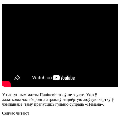
У наступным матчы Паліцевіч зноў не згуляе. Ужо ў
дадатковы час абаронца атрымаў чацвёртую жоўтую картку ў
чэмпіянаце, таму прапусціць гульню супраць «Нёмана».
Сейчас читают