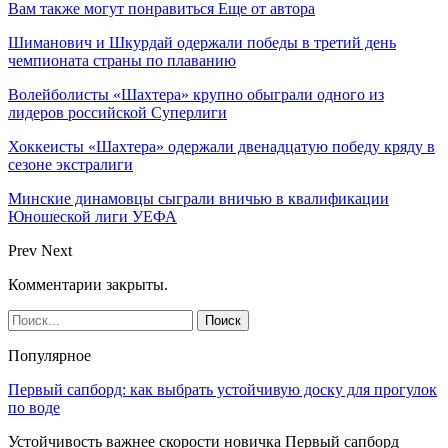
Вам также могут понравиться
Еще от автора
Шиманович и Шкурдай одержали победы в третий день
чемпионата страны по плаванию
Волейболисты «Шахтера» крупно обыграли одного из
лидеров российской Суперлиги
Хоккеисты «Шахтера» одержали двенадцатую победу кряду в
сезоне экстралиги
Минские динамовцы сыграли вничью в квалификации
Юношеской лиги УЕФА
Prev
Next
Комментарии закрыты.
Популярное
Первый сапборд: как выбрать устойчивую доску для прогулок
по воде
Устойчивость важнее скорости новичка Первый сапборд