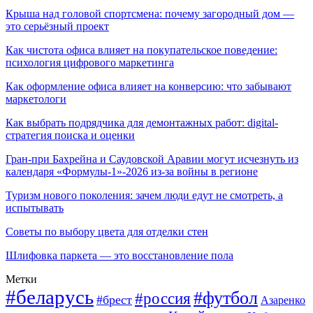
Крыша над головой спортсмена: почему загородный дом —
это серьёзный проект
Как чистота офиса влияет на покупательское поведение:
психология цифрового маркетинга
Как оформление офиса влияет на конверсию: что забывают
маркетологи
Как выбрать подрядчика для демонтажных работ: digital-
стратегия поиска и оценки
Гран-при Бахрейна и Саудовской Аравии могут исчезнуть из
календаря «Формулы-1»-2026 из-за войны в регионе
Туризм нового поколения: зачем люди едут не смотреть, а
испытывать
Советы по выбору цвета для отделки стен
Шлифовка паркета — это восстановление пола
Метки
#беларусь
#футбол
#россия
#брест
Азаренко