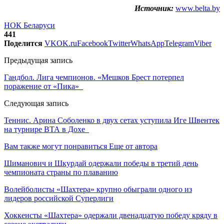
Источник:
www.belta.by
НОК Беларуси
441
Поделится
VK
OK.ru
Facebook
Twitter
WhatsApp
Telegram
Viber
Предыдущая запись
Гандбол. Лига чемпионов. «Мешков Брест потерпел
поражение от «Пика»
Следующая запись
Теннис. Арина Соболенко в двух сетах уступила Иге Швентек
на турнире ВТА в Дохе
Вам также могут понравиться
Еще от автора
Шиманович и Шкурдай одержали победы в третий день
чемпионата страны по плаванию
Волейболисты «Шахтера» крупно обыграли одного из
лидеров российской Суперлиги
Хоккеисты «Шахтера» одержали двенадцатую победу кряду в