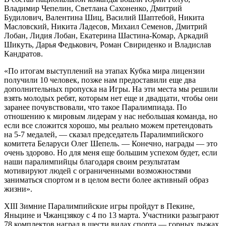
Владимир Чепелин, Светлана Сахоненко, Дмитрий
Будилович, Валентина Шиц, Василий Шаптебой, Никита
Масловский, Никита Ладесов, Михаил Семенов, Дмитрий
Лобан, Лидия Лобан, Екатерина Шастина-Комар, Аркадий
Шикуть, Дарья Федькович, Роман Свириденко и Владислав
Кандратов.
«По итогам выступлений на этапах Кубка мира лицензии
получили 10 человек, позже нам предоставили еще два
дополнительных пропуска на Игры. На эти места мы решили
взять молодых ребят, которым нет еще и двадцати, чтобы они
заранее почувствовали, что такое Паралимпиада. По
отношению к мировым лидерам у нас небольшая команда, но
если все сложится хорошо, мы реально можем претендовать
на 5-7 медалей, — сказал председатель Паралимпийского
комитета Беларуси Олег Шепель. — Конечно, награды — это
очень здорово. Но для меня еще большим успехом будет, если
наши паралимпийцы благодаря своим результатам
мотивируют людей с ограниченными возможностями
заниматься спортом и в целом вести более активный образ
жизни».
XIII Зимние Паралимпийские игры пройдут в Пекине,
Яньцине и Чжанцзякоу с 4 по 13 марта. Участники разыграют
78 комплектов наград в шести видах спорта — горных лыжах,