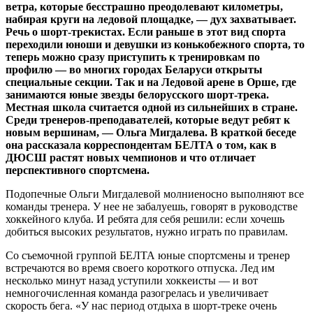
ветра, которые бесстрашно преодолевают километры,
набирая круги на ледовой площадке, — дух захватывает.
Речь о шорт-трекистах. Если раньше в этот вид спорта
переходили юноши и девушки из конькобежного спорта, то
теперь можно сразу приступить к тренировкам по
профилю — во многих городах Беларуси открыты
специальные секции. Так и на Ледовой арене в Орше, где
занимаются юные звезды белорусского шорт-трека.
Местная школа считается одной из сильнейших в стране.
Среди тренеров-преподавателей, которые ведут ребят к
новым вершинам, — Ольга Мигдалева. В краткой беседе
она рассказала корреспондентам БЕЛТА о том, как в
ДЮСШ растят новых чемпионов и что отличает
перспективного спортсмена.
Подопечные Ольги Мигдалевой молниеносно выполняют все
команды тренера. У нее не забалуешь, говорят в руководстве
хоккейного клуба. И ребята для себя решили: если хочешь
добиться высоких результатов, нужно играть по правилам.
Со съемочной группой БЕЛТА юные спортсмены и тренер
встречаются во время своего короткого отпуска. Лед им
несколько минут назад уступили хоккеисты — и вот
немногочисленная команда разогрелась и увеличивает
скорость бега. «У нас период отдыха в шорт-треке очень