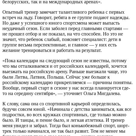
белорусских, так и на международных аренах».
Опытный тренер замечает талантливого ребенка с первых
встреч на льду. Говорит, ребята в ее группе подают надежды.
Но даже у успешного юного спортсмена может выпасть
неудачный сезон. Если заболел перед главными стартами —
не прошел отбор и не показал, на что способен. Но это не
значит, что ребенок слабый, поясняет специалист: дети в
группе весьма перспективные, и главное — у них есть
желание тренироваться и работать на результат.
«Пока календари на следующий сезон не известны, потому
что мы отталкиваемся и от российских календарей, хочется
выезжать на российскую арену. Раньше выезжали чаще, это
были Литва, Латвия, Польша. Сейчас уже больше к
российскому календарю прикрепляемся — причины понятны.
Вообще, первый старт в сезоне у нас всегда планируется где-
то на середину сентября», — уточняет Ольга Мигдалева.
К слову, сама она со спортивной карьерой определилась,
будучи совсем юной. «Начинала с детства заниматься, как все
подростки, во всех кружках спортивных, где только можно
было. И танцы, и пение было, и легкая атлетика. И тренер
меня увидел и забрал. Тогда был конькобежный спорт, шорт-
трек только начинался, не так был развит. Тем не менее мы