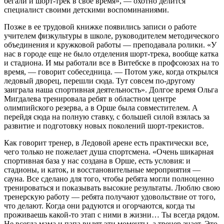
бегали и шорт-трек в свое время», — охотно делится
специалист своими детскими воспоминаниями.
Позже в ее трудовой книжке появились записи о работе
учителем физкультуры в школе, руководителем методического
объединения и кружковой работы — преподавала ролики. «У
нас в городе еще не было отделения шорт-трека, вообще катка
и стадиона. И мы работали все в Витебске в профсоюзах на то
время, — говорит собеседница. — Потом уже, когда открылся
ледовый дворец, перешли сюда. Тут совсем по-другому
заиграла наша спортивная деятельность». Долгое время Ольга
Мигдалева тренировала ребят в областном центре
олимпийского резерва, а в Орше была совместителем. А
перейдя сюда на полную ставку, с большей силой взялась за
развитие и подготовку новых поколений шорт-трекистов.
Как говорит тренер, в Ледовой арене есть практически все,
чего только не пожелает душа спортсмена. «Очень шикарная
спортивная база у нас создана в Орше, есть условия: и
стадионы, и каток, и восстановительные мероприятия —
сауна. Все сделано для того, чтобы ребята могли полноценно
тренироваться и показывать высокие результаты. Люблю свою
тренерскую работу — ребята получают удовольствие от того,
что делают. Когда они радуются и огорчаются, когда ты
проживаешь какой-то этап с ними в жизни… Ты всегда рядом.
Не всегда мама и папа видят эти моменты, а тренер знает. Это