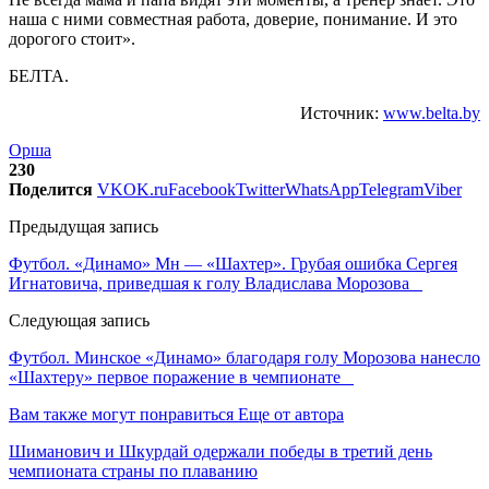
наша с ними совместная работа, доверие, понимание. И это
дорогого стоит».
БЕЛТА.
Источник:
www.belta.by
Орша
230
Поделится
VK
OK.ru
Facebook
Twitter
WhatsApp
Telegram
Viber
Предыдущая запись
Футбол. «Динамо» Мн — «Шахтер». Грубая ошибка Сергея
Игнатовича, приведшая к голу Владислава Морозова
Следующая запись
Футбол. Минское «Динамо» благодаря голу Морозова нанесло
«Шахтеру» первое поражение в чемпионате
Вам также могут понравиться
Еще от автора
Шиманович и Шкурдай одержали победы в третий день
чемпионата страны по плаванию