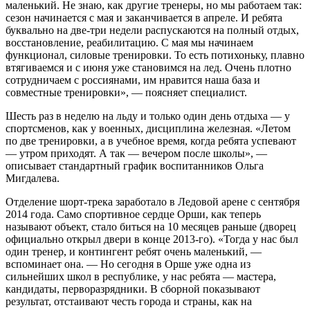
маленький. Не знаю, как другие тренеры, но мы работаем так:
сезон начинается с мая и заканчивается в апреле. И ребята
буквально на две-три недели распускаются на полный отдых,
восстановление, реабилитацию. С мая мы начинаем
функционал, силовые тренировки. То есть потихоньку, плавно
втягиваемся и с июня уже становимся на лед. Очень плотно
сотрудничаем с россиянами, им нравится наша база и
совместные тренировки», — поясняет специалист.
Шесть раз в неделю на льду и только один день отдыха — у
спортсменов, как у военных, дисциплина железная. «Летом
по две тренировки, а в учебное время, когда ребята успевают
— утром приходят. А так — вечером после школы», —
описывает стандартный график воспитанников Ольга
Мигдалева.
Отделение шорт-трека заработало в Ледовой арене с сентября
2014 года. Само спортивное сердце Орши, как теперь
называют объект, стало биться на 10 месяцев раньше (дворец
официально открыл двери в конце 2013-го). «Тогда у нас был
один тренер, и контингент ребят очень маленький, —
вспоминает она. — Но сегодня в Орше уже одна из
сильнейших школ в республике, у нас ребята — мастера,
кандидаты, перворазрядники. В сборной показывают
результат, отстаивают честь города и страны, как на