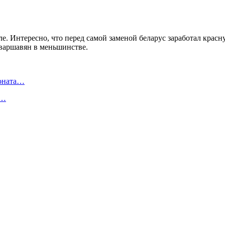
е. Интересно, что перед самой заменой беларус заработал крас
 варшавян в меньшинстве.
ионата…
в…