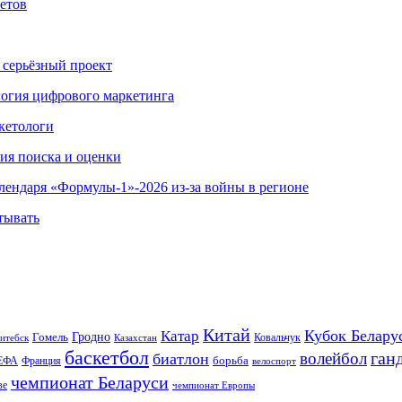
етов
 серьёзный проект
ология цифрового маркетинга
кетологи
гия поиска и оценки
алендаря «Формулы-1»-2026 из-за войны в регионе
тывать
Китай
Кубок Белару
Катар
Гомель
Гродно
Казахстан
Ковальчук
итебск
баскетбол
ган
волейбол
биатлон
борьба
ЕФА
Франция
велоспорт
чемпионат Беларуси
ве
чемпионат Европы