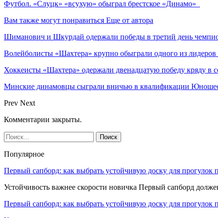
Футбол. «Слуцк» «всухую» обыграл брестское «Динамо»
Вам также могут понравиться
Еще от автора
Шиманович и Шкурдай одержали победы в третий день чемпио
Волейболисты «Шахтера» крупно обыграли одного из лидеров
Хоккеисты «Шахтера» одержали двенадцатую победу кряду в с
Минские динамовцы сыграли вничью в квалификации Юноше
Prev
Next
Комментарии закрыты.
Популярное
Первый сапборд: как выбрать устойчивую доску для прогулок 
Устойчивость важнее скорости новичка Первый сапборд долж
Первый сапборд: как выбрать устойчивую доску для прогулок 