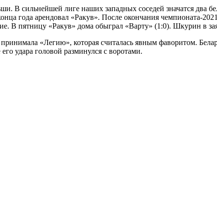
ши. В сильнейшей лиге наших западных соседей значатся два б
ца года арендовал «Ракув». После окончания чемпионата-2021/2
е. В пятницу «Ракув» дома обыграл «Варту» (1:0). Шкурин в зая
ринимала «Легию», которая считалась явным фаворитом. Белару
 его удара головой разминулся с воротами.