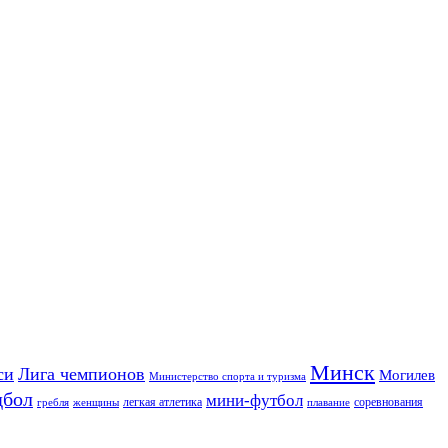
Минск
си
Лига чемпионов
Могилев
Министерство спорта и туризма
дбол
мини-футбол
легкая атлетика
соревнования
гребля
женщины
плавание