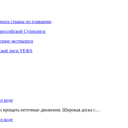
ната страны по плаванию
 российской Суперлиги
езоне экстралиги
ской лиги УЕФА
по воде
ен прощать неточные движения. Широкая доска с…
по воде