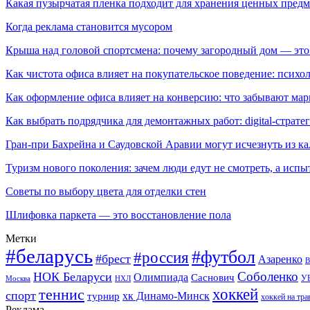
Какая пузырчатая пленка подходит для хранения ценных предм
Когда реклама становится мусором
Крыша над головой спортсмена: почему загородный дом — это
Как чистота офиса влияет на покупательское поведение: псих
Как оформление офиса влияет на конверсию: что забывают мар
Как выбрать подрядчика для демонтажных работ: digital-страте
Гран-при Бахрейна и Саудовской Аравии могут исчезнуть из к
Туризм нового поколения: зачем люди едут не смотреть, а испы
Советы по выбору цвета для отделки стен
Шлифовка паркета — это восстановление пола
Метки
#беларусь
#футбол
#россия
#брест
Азаренко
В
Соболенко
НОК Беларуси
Олимпиада
Саснович
У
Москва
НХЛ
хоккей
теннис
спорт
хк Динамо-Минск
турнир
хоккей на тра
Реклама