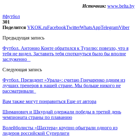
Источник:
www.belta.by
#футбол
301
Поделится
VK
OK.ru
Facebook
Twitter
WhatsApp
Telegram
Viber
Предыдущая запись
Футбол. Антонио Конте обратился к Тухелю: повезло, что я
тебя не видел. Заставить тебя споткнуться было бы вполне
заслуженно
Следующая запись
Футбол. Президент «Урала»: считаю Гончаренко одним из
лучших тренеров в нашей стране. Мы больше никого не
рассматривали
Вам также могут понравиться
Еще от автора
Шиманович и Шкурдай одержали победы в третий день
чемпионата страны по плаванию
Волейболисты «Шахтера» крупно обыграли одного из
лидеров российской Суперлиги