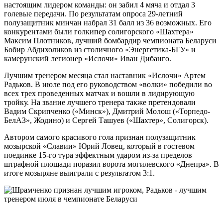
настоящим лидером команды: он забил 4 мяча и отдал 3
голевые передачи. По результатам опроса 29-летний
полузащитник минчан набрал 31 балл из 36 возможных. Его
конкурентами были голкипер солигорского «Шахтера»
Максим Плотников, лучший бомбардир чемпионата Беларуси
Бобир Абдихоликов из столичного «Энергетика-БГУ» и
камерунский легионер «Ислочи» Иван Дибанго.
Лучшим тренером месяца стал наставник «Ислочи» Артем
Радьков. В июле под его руководством «волки» победили во
всех трех проведенных матчах и вошли в лидирующую
тройку. На звание лучшего тренера также претендовали
Вадим Скрипченко («Минск»), Дмитрий Молош («Торпедо-
БелАЗ», Жодино) и Сергей Ташуев («Шахтер», Солигорск).
Автором самого красивого гола признан полузащитник
мозырской «Славии» Юрий Ловец, который в гостевом
поединке 15-го тура эффектным ударом из-за пределов
штрафной площади поразил ворота могилевского «Днепра». В
итоге мозыряне выиграли с результатом 3:1.