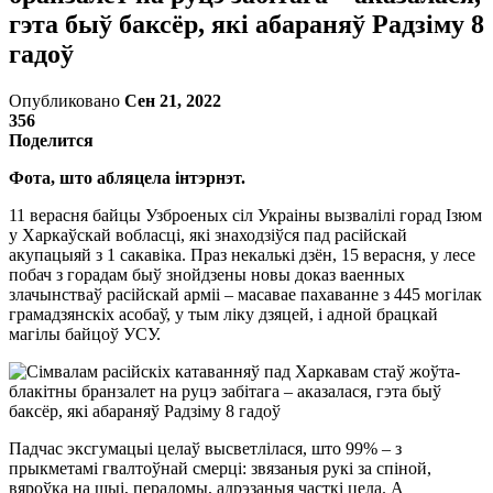
гэта быў баксёр, якi абараняў Радзiму 8
гадоў
Опубликовано
Сен 21, 2022
356
Поделится
Фота, што абляцела iнтэрнэт.
11 верасня байцы Узброеных сiл Украiны вызвалілі горад Ізюм
у Харкаўскай вобласці, які знаходзіўся пад расійскай
акупацыяй з 1 сакавіка. Праз некалькі дзён, 15 верасня, у лесе
побач з горадам быў знойдзены новы доказ ваенных
злачынстваў расійскай арміі – масавае пахаванне з 445 могілак
грамадзянскіх асобаў, у тым лiку дзяцей, і адной брацкай
магілы байцоў УСУ.
Падчас эксгумацыі целаў высветлілася, што 99% – з
прыкметамі гвалтоўнай смерці: звязаныя рукі за спіной,
вяроўка на шыі, пераломы, адрэзаныя часткі цела. А