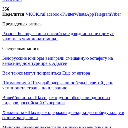
356
Поделится
VK
OK.ru
Facebook
Twitter
WhatsApp
Telegram
Viber
Предыдущая запись
Разное. Белорусские и российские дзюдоисты не примут
участие в чемпионате мира
Следующая запись
Белорусские юниоры выиграли смешанную эстафету на
велосипедном турнире в Адыгее
Вам также могут понравиться
Еще от автора
Шиманович и Шкурдай одержали победы в третий день
чемпионата страны по плаванию
Волейболисты «Шахтера» крупно обыграли одного из
лидеров российской Суперлиги
Хоккеисты «Шахтера» одержали двенадцатую победу кряду в
сезоне экстралиги
Минские динамовцы сыграли вничью в квалификации