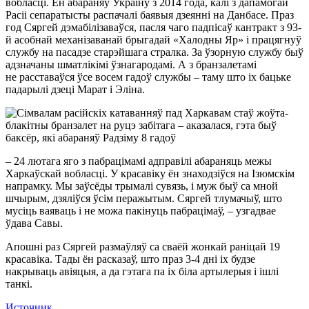
вобласці. Ён абараняў Украіну з 2014 года, калi з дапамогай
Расii сепаратысты распачалi баявыя дзеяннi на Данбасе. Праз
год Cяргей дэмабілізаваўся, пасля чаго падпісаў кантракт з 93-
й асобнай механізаванай брыгадай «Халодны Яр» і працягнуў
службу на пасадзе старэйшага стралка. За ўзорную службу быў
адзначаны шматлікімі ўзнагародамі. А з бранзалетамi
не расставаўся ўсе восем гадоў службы – таму што iх бацьке
падарылi дзецi Марат i Элiна.
– 24 лютага яго з пабрацімамі адправілі абараняць межы
Харкаўскай вобласці. У красавіку ён знаходзіўся на Ізюмскім
напрамку. Мы заўсёды трымалі сувязь, і муж быў са мной
шчырым, дзяліўся ўсім перажытым. Сяргей тлумачыў, што
мусіць ваяваць і не можа пакінуць пабрацімаў, – узгадвае
ўдава Савы.
Апошні раз Сяргей размаўляў са сваёй жонкай раніцай 19
красавіка. Тады ён расказаў, што праз 3-4 дні іх будзе
накрываць авіяцыя, а да гэтага па іх біла артылерыя і ішлі
танкі.
Источник