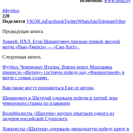
Источник:
www.belta.by
#футбол
220
Поделится
VK
OK.ru
Facebook
Twitter
WhatsApp
Telegram
Viber
Предыдущая запись
Хоккей. НХЛ. Егор Шарангович признан первой звездой
матча «Нью-Джерси» — «Сан-Хосе»
Следующая запись
Футбол. Чемпионат Италии. Взятие ворот Мхитаряна
принесло «Интеру» гостевую победу над «Фиорентиной» в
матче с семью голами
Вам также могут понравиться
Еще от автора
Шиманович и Шкурдай одержали победы в третий день
чемпионата страны по плаванию
Волейболисты «Шахтера» крупно обыграли одного из
лидеров российской Суперлиги
Хоккеисты «Шахтера» одержали двенадцатую победу кряду в