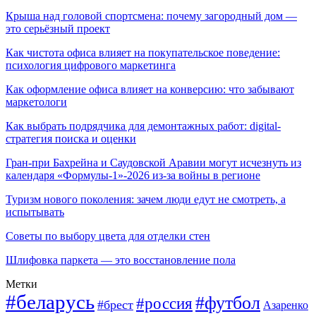
Крыша над головой спортсмена: почему загородный дом —
это серьёзный проект
Как чистота офиса влияет на покупательское поведение:
психология цифрового маркетинга
Как оформление офиса влияет на конверсию: что забывают
маркетологи
Как выбрать подрядчика для демонтажных работ: digital-
стратегия поиска и оценки
Гран-при Бахрейна и Саудовской Аравии могут исчезнуть из
календаря «Формулы-1»-2026 из-за войны в регионе
Туризм нового поколения: зачем люди едут не смотреть, а
испытывать
Советы по выбору цвета для отделки стен
Шлифовка паркета — это восстановление пола
Метки
#беларусь
#футбол
#россия
#брест
Азаренко