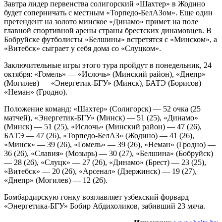
Завтра лидер первенства солигорский «Шахтер» в Жодино
будет соперничать с местным «Торпедо-БелАЗом». Еще один
претендент на золото минское «Динамо» примет на поле
главной спортивной арены страны брестских динамовцев. В
Бобруйске футболисты «Белшины» встретятся с «Минском», а
«Витебск» сыграет у себя дома со «Слуцком».
Заключительные игры этого тура пройдут в понедельник, 24
октября: «Гомель» — «Ислочь» (Минский район), «Днепр»
(Могилев) — «Энергетик-БГУ» (Минск), БАТЭ (Борисов) —
«Неман» (Гродно).
Положение команд: «Шахтер» (Солигорск) — 52 очка (25
матчей), «Энергетик-БГУ» (Минск) — 51 (25), «Динамо»
(Минск) — 51 (25), «Ислочь» (Минский район) — 47 (26),
БАТЭ — 47 (26), «Торпедо-БелАЗ» (Жодино) — 41 (26),
«Минск» — 39 (26), «Гомель» — 39 (26), «Неман» (Гродно) —
36 (26), «Славия» (Мозырь) — 30 (27), «Белшина» (Бобруйск)
— 28 (26), «Слуцк» — 27 (26), «Динамо» (Брест) — 23 (25),
«Витебск» — 20 (26), «Арсенал» (Дзержинск) — 19 (27),
«Днепр» (Могилев) — 12 (26).
Бомбардирскую гонку возглавляет узбекский форвард
«Энергетика-БГУ» Бобир Абдихоликов, забивший 23 мяча.