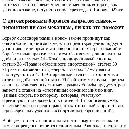
интересные, по нашему мнению, изменения, которые, как
указано в законе, вступят в силу через год – с 1 июля 2023-го.
С договорняками борются запретом ставок –
непонятен ни сам механизм, ни как это поможет
Борьбу с договорняками в новом законе пропишут как
обязанность «принимать меры по предотвращению подкупа
участников или организаторов спортивных соревнований и
борьбе с ним» практически всем. Соответствующие пункты
добавили в статью 24 «Клубы по виду (видам) спорта»,
статью 38 «Права и обязанности спортсменов», статью 39
«Права и обязанности тренеров», статью 47 «Судья по
спорту», статью 47-1 «Спортивный агент» – и это помимо
отдельно добавленной статьи 51-1 об этом же самом. Причем
если в перечисленных статьях в рамках борьбы предусмотрен
запрет на ставки на «спортивные соревнования по виду
(видам) спорта, по которому (которым) участвуют»
(тренируют и так далее), то в статье 51-1 прописаны уже в
качестве «мер по предотвращению» тотальный запрет ставок
«для отдельных участников спортивных соревнований».
В общем, запреты прописаны так, что кому какие ставки в
итоге запрещены, остается непонятным. Равно как и то, каким