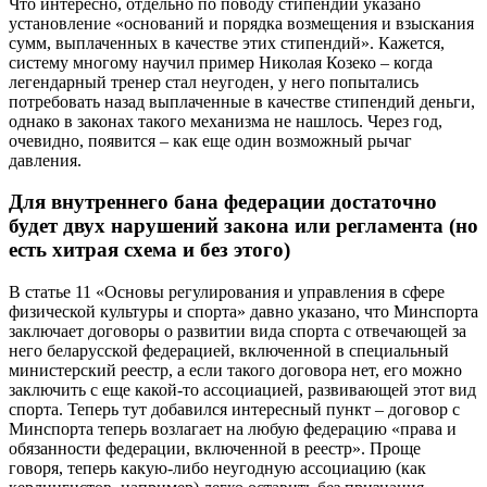
Что интересно, отдельно по поводу стипендий указано
установление «оснований и порядка возмещения и взыскания
сумм, выплаченных в качестве этих стипендий». Кажется,
систему многому научил пример Николая Козеко – когда
легендарный тренер стал неугоден, у него попытались
потребовать назад выплаченные в качестве стипендий деньги,
однако в законах такого механизма не нашлось. Через год,
очевидно, появится – как еще один возможный рычаг
давления.
Для внутреннего бана федерации достаточно
будет двух нарушений закона или регламента (но
есть хитрая схема и без этого)
В статье 11 «Основы регулирования и управления в сфере
физической культуры и спорта» давно указано, что Минспорта
заключает договоры о развитии вида спорта с отвечающей за
него беларусской федерацией, включенной в специальный
министерский реестр, а если такого договора нет, его можно
заключить с еще какой-то ассоциацией, развивающей этот вид
спорта. Теперь тут добавился интересный пункт – договор с
Минспорта теперь возлагает на любую федерацию «права и
обязанности федерации, включенной в реестр». Проще
говоря, теперь какую-либо неугодную ассоциацию (как