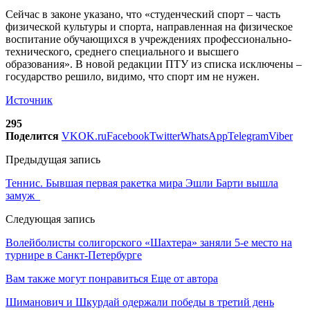
Сейчас в законе указано, что «студенческий спорт – часть
физической культуры и спорта, направленная на физическое
воспитание обучающихся в учреждениях профессионально-
технического, среднего специального и высшего
образования». В новой редакции ПТУ из списка исключены –
государство решило, видимо, что спорт им не нужен.
Источник
295
Поделится
VK
OK.ru
Facebook
Twitter
WhatsApp
Telegram
Viber
Предыдущая запись
Теннис. Бывшая первая ракетка мира Эшли Барти вышла
замуж
Следующая запись
Волейболисты солигорского «Шахтера» заняли 5-е место на
турнире в Санкт-Петербурге
Вам также могут понравиться
Еще от автора
Шиманович и Шкурдай одержали победы в третий день