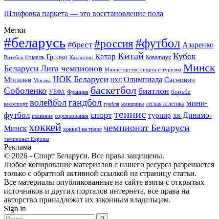
Шлифовка паркета — это восстановление пола
Метки
#беларусь
#футбол
#россия
#брест
Азаренко
Китай
Кубок
Катар
Гомель
Гродно
Казахстан
Ковальчук
Витебск
Минск
Беларуси
Лига чемпионов
Министерство спорта и туризма
НОК Беларуси
Олимпиада
Могилев
Саснович
Москва
НХЛ
баскетбол
Соболенко
биатлон
борьба
УЕФА
Франция
гандбол
волейбол
мини-
легкая атлетика
гребля
женщины
велоспорт
теннис
спорт
футбол
хк Динамо-
турнир
соревнования
плавание
хоккей
чемпионат Беларуси
Минск
хоккей на траве
чемпионат Европы
Реклама
© 2026 - Спорт Беларуси. Все права защищены.
Любое копирование материалов с нашего ресурса разрешается
только с обратной активной ссылкой на страницу статьи.
Все материалы опубликованные на сайте взяты с открытых
источников и других порталов интернета, все права на
авторство принадлежат их законным владельцам.
Sign in