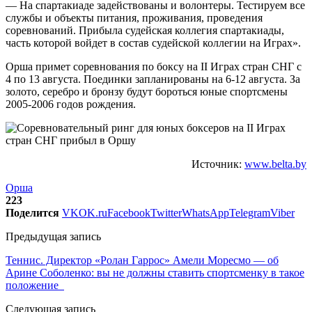
— На спартакиаде задействованы и волонтеры. Тестируем все
службы и объекты питания, проживания, проведения
соревнований. Прибыла судейская коллегия спартакиады,
часть которой войдет в состав судейской коллегии на Играх».
Орша примет соревнования по боксу на II Играх стран СНГ с
4 по 13 августа. Поединки запланированы на 6-12 августа. За
золото, серебро и бронзу будут бороться юные спортсмены
2005-2006 годов рождения.
Источник:
www.belta.by
Орша
223
Поделится
VK
OK.ru
Facebook
Twitter
WhatsApp
Telegram
Viber
Предыдущая запись
Теннис. Директор «Ролан Гаррос» Амели Моресмо — об
Арине Соболенко: вы не должны ставить спортсменку в такое
положение
Следующая запись