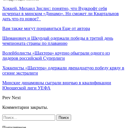
Хоккей. Михаил Зислис: понятно, что Вудкрофт себя
исчерпал в минском «Динамо». Но сможет ли Квартальнов
дать что-то новое?
Вам также могут понравиться
Еще от автора
Шиманович и Шкурдай одержали победы в третий день
чемпионата страны по плаванию
Волейболисты «Шахтера» крупно обыграли одного из
лидеров российской Суперлиги
Хоккеисты «Шахтера» одержали двенадцатую победу кряду в
сезоне экстралиги
Минские динамовцы сыграли вничью в квалификации
Юношеской лиги УЕФА
Prev
Next
Комментарии закрыты.
Популярное