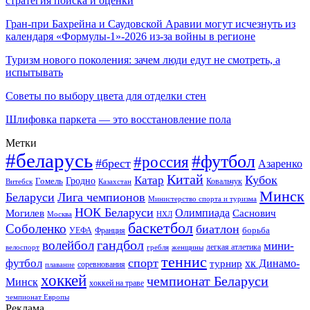
стратегия поиска и оценки
Гран-при Бахрейна и Саудовской Аравии могут исчезнуть из
календаря «Формулы-1»-2026 из-за войны в регионе
Туризм нового поколения: зачем люди едут не смотреть, а
испытывать
Советы по выбору цвета для отделки стен
Шлифовка паркета — это восстановление пола
Метки
#беларусь
#футбол
#россия
#брест
Азаренко
Китай
Кубок
Катар
Гомель
Гродно
Казахстан
Ковальчук
Витебск
Минск
Беларуси
Лига чемпионов
Министерство спорта и туризма
НОК Беларуси
Олимпиада
Могилев
Саснович
Москва
НХЛ
баскетбол
Соболенко
биатлон
борьба
УЕФА
Франция
гандбол
волейбол
мини-
легкая атлетика
гребля
женщины
велоспорт
теннис
спорт
футбол
хк Динамо-
турнир
соревнования
плавание
хоккей
чемпионат Беларуси
Минск
хоккей на траве
чемпионат Европы
Реклама