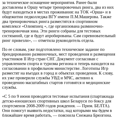
за техническое оснащение мероприятия. Ранее были
доставлены в Оршу четыре тренировочных ринга, два из них
будут находиться в местах проживания: на ТОК «Орша» и в
общежитии педколледжа ВГУ имени П.М.Машерова. Также
два тренировочных ринга разместятся в спортивном
комплексе «Олимпиец «, где организована разминочно-
тренировочная зона. Эти ринги собраны для тестовых
состязаний, где и будут апробированы. Сам соревновательный
ринг привезли», — отметила руководитель отдела.
По ее словам, уже подготовлено техническое задание по
брендированию разминочных, мест проведения и размещения
участников II Игр стран СНГ. Документ согласован с
управлением спорта и туризма региона и теперь находится на
согласовании в профильном министерстве. Логотипы Игр
разместят на въездах в город и объектах проведения. К слову,
их уже проверили службы УВД и МЧС, активно к
проведению масштабных стартов готовятся и медицинские
службы.
«С 5 по 9 июня проводятся тестовые испытания (спартакиада
детско-юношеских спортивных школ Беларуси по боксу для
спортсменов 2008-2009 годов рождения. — Прим. БЕЛТА).
Они помогут выявить недостатки, над которыми мы будем в
ближайшее время работать, — пояснила Снежана Брюзгина.