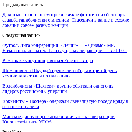
Предыдущая запись
Давно мы просто не смотрели свежие фотосеты из белспорта:
свадьба гандболистки с мнением, Стасевичи в ванне и схожие
локации совсем разных женщин
Следующая запись
Футбол. Лига конференций. «Дечич» — «Динамо» Мн.
Начало онлайна матча 1-го раунда квалификации — в 21.00
Вам также могут понравиться
Еще от автора
Шиманович и Шкурдай одержали победы в третий день
чемпионата страны по плаванию
Волейболисты «Шахтера» крупно обыграли одного из
лидеров российской Суперлиги
Хоккеисты «Шахтера» одержали двенадцатую победу кряду в
сезоне экстралиги
Минские динамовцы сыграли вничью в квалификации
Юношеской лиги УЕФА
Prev
Next