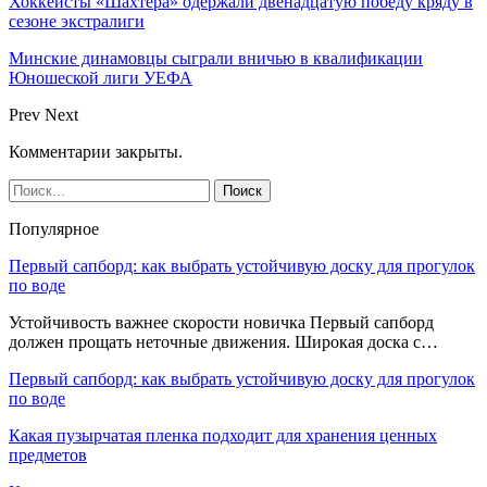
Хоккеисты «Шахтера» одержали двенадцатую победу кряду в
сезоне экстралиги
Минские динамовцы сыграли вничью в квалификации
Юношеской лиги УЕФА
Prev
Next
Комментарии закрыты.
Популярное
Первый сапборд: как выбрать устойчивую доску для прогулок
по воде
Устойчивость важнее скорости новичка Первый сапборд
должен прощать неточные движения. Широкая доска с…
Первый сапборд: как выбрать устойчивую доску для прогулок
по воде
Какая пузырчатая пленка подходит для хранения ценных
предметов