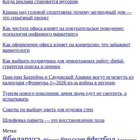
Когда реклама становится мусором
Крыша над головой спортсмена: почему загородный дом —
это серьёзный проект
Как чистота офиса влияет на покупательское поведение:
психология цифрового маркетинга
Как оформление офиса влияет на конверсию: что забывают
маркетологи
Как выбрать подрядчика для демонтажных работ: digital-
стратегия поиска и оценки
Гран-при Бахрейна и Саудовской Аравии могут исчезнуть из
календаря «Формулы-1»-2026 из-за войны в регионе
Туризм нового поколения: зачем люди едут не смотреть, а
испытывать
Советы по выбору цвета для отделки стен
Шлифовка паркета — это восстановление пола
Метки
#беларусь
#футбол
#россия
#брест