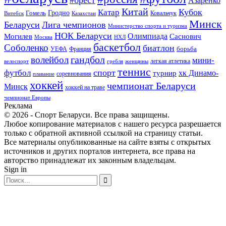
Азаренко
Китай
Кубок
Катар
Гомель
Гродно
Казахстан
Ковальчук
Витебск
Минск
Беларуси
Лига чемпионов
Министерство спорта и туризма
НОК Беларуси
Олимпиада
Могилев
Саснович
Москва
НХЛ
баскетбол
Соболенко
биатлон
борьба
УЕФА
Франция
гандбол
волейбол
мини-
легкая атлетика
гребля
женщины
велоспорт
теннис
спорт
футбол
хк Динамо-
турнир
соревнования
плавание
хоккей
чемпионат Беларуси
Минск
хоккей на траве
чемпионат Европы
Реклама
© 2026 - Спорт Беларуси. Все права защищены.
Любое копирование материалов с нашего ресурса разрешается
только с обратной активной ссылкой на страницу статьи.
Все материалы опубликованные на сайте взяты с открытых
источников и других порталов интернета, все права на
авторство принадлежат их законным владельцам.
Sign in