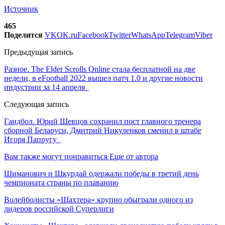
Источник
465
Поделится
VK
OK.ru
Facebook
Twitter
WhatsApp
Telegram
Viber
Предыдущая запись
Разное. The Elder Scrolls Online стала бесплатной на две
недели, в eFootball 2022 вышел патч 1.0 и другие новости
индустрии за 14 апреля
Следующая запись
Гандбол. Юрий Шевцов сохранил пост главного тренера
сборной Беларуси, Дмитрий Никуленков сменил в штабе
Игоря Папругу
Вам также могут понравиться
Еще от автора
Шиманович и Шкурдай одержали победы в третий день
чемпионата страны по плаванию
Волейболисты «Шахтера» крупно обыграли одного из
лидеров российской Суперлиги