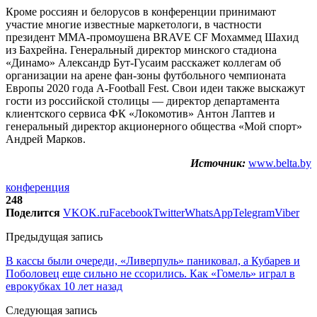
Кроме россиян и белорусов в конференции принимают
участие многие известные маркетологи, в частности
президент ММА-промоушена BRAVE CF Мохаммед Шахид
из Бахрейна. Генеральный директор минского стадиона
«Динамо» Александр Бут-Гусаим расскажет коллегам об
организации на арене фан-зоны футбольного чемпионата
Европы 2020 года А-Football Fest. Свои идеи также выскажут
гости из российской столицы — директор департамента
клиентского сервиса ФК «Локомотив» Антон Лаптев и
генеральный директор акционерного общества «Мой спорт»
Андрей Марков.
Источник:
www.belta.by
конференция
248
Поделится
VK
OK.ru
Facebook
Twitter
WhatsApp
Telegram
Viber
Предыдущая запись
В кассы были очереди, «Ливерпуль» паниковал, а Кубарев и
Поболовец еще сильно не ссорились. Как «Гомель» играл в
еврокубках 10 лет назад
Следующая запись