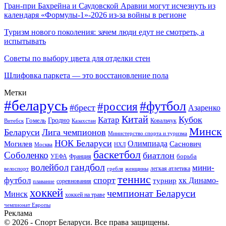
Гран-при Бахрейна и Саудовской Аравии могут исчезнуть из
календаря «Формулы-1»-2026 из-за войны в регионе
Туризм нового поколения: зачем люди едут не смотреть, а
испытывать
Советы по выбору цвета для отделки стен
Шлифовка паркета — это восстановление пола
Метки
#беларусь
#футбол
#россия
#брест
Азаренко
Китай
Кубок
Катар
Гомель
Гродно
Казахстан
Ковальчук
Витебск
Минск
Беларуси
Лига чемпионов
Министерство спорта и туризма
НОК Беларуси
Олимпиада
Могилев
Саснович
Москва
НХЛ
баскетбол
Соболенко
биатлон
борьба
УЕФА
Франция
гандбол
волейбол
мини-
легкая атлетика
гребля
женщины
велоспорт
теннис
спорт
футбол
хк Динамо-
турнир
соревнования
плавание
хоккей
чемпионат Беларуси
Минск
хоккей на траве
чемпионат Европы
Реклама
© 2026 - Спорт Беларуси. Все права защищены.