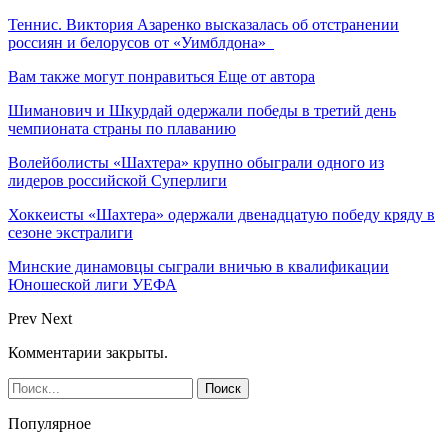
Теннис. Виктория Азаренко высказалась об отстранении
россиян и белорусов от «Уимблдона»
Вам также могут понравиться
Еще от автора
Шиманович и Шкурдай одержали победы в третий день
чемпионата страны по плаванию
Волейболисты «Шахтера» крупно обыграли одного из
лидеров российской Суперлиги
Хоккеисты «Шахтера» одержали двенадцатую победу кряду в
сезоне экстралиги
Минские динамовцы сыграли вничью в квалификации
Юношеской лиги УЕФА
Prev
Next
Комментарии закрыты.
Популярное