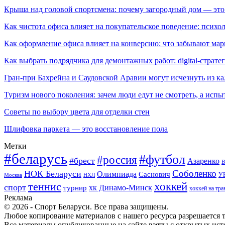
Крыша над головой спортсмена: почему загородный дом — это
Как чистота офиса влияет на покупательское поведение: псих
Как оформление офиса влияет на конверсию: что забывают мар
Как выбрать подрядчика для демонтажных работ: digital-страте
Гран-при Бахрейна и Саудовской Аравии могут исчезнуть из к
Туризм нового поколения: зачем люди едут не смотреть, а испы
Советы по выбору цвета для отделки стен
Шлифовка паркета — это восстановление пола
Метки
#беларусь
#футбол
#россия
#брест
Азаренко
В
Соболенко
НОК Беларуси
Олимпиада
Саснович
У
Москва
НХЛ
хоккей
теннис
спорт
хк Динамо-Минск
турнир
хоккей на тра
Реклама
© 2026 - Спорт Беларуси. Все права защищены.
Любое копирование материалов с нашего ресурса разрешается т
Все материалы опубликованные на сайте взяты с открытых исто