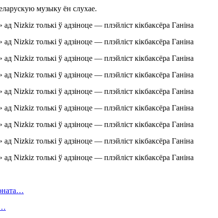
беларускую музыку ён слухае.
ионата…
в…