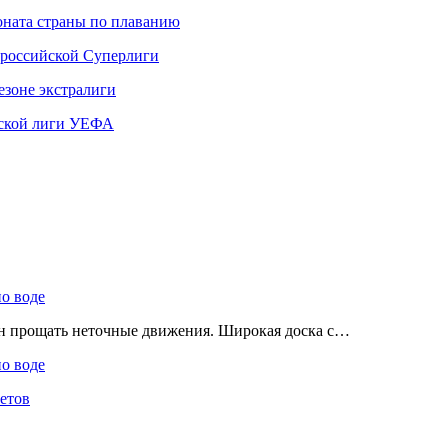
ната страны по плаванию
 российской Суперлиги
езоне экстралиги
ской лиги УЕФА
по воде
ен прощать неточные движения. Широкая доска с…
по воде
етов