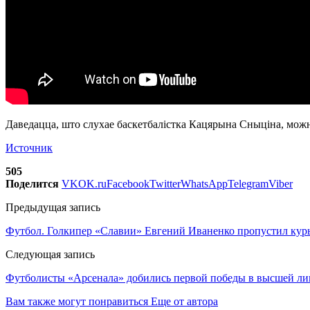
Даведацца, што слухае баскетбалістка Кацярына Сныціна, мож
Источник
505
Поделится
VK
OK.ru
Facebook
Twitter
WhatsApp
Telegram
Viber
Предыдущая запись
Футбол. Голкипер «Славии» Евгений Иваненко пропустил кур
Следующая запись
Футболисты «Арсенала» добились первой победы в высшей ли
Вам также могут понравиться
Еще от автора