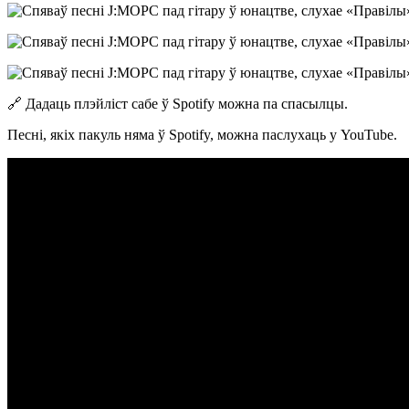
🔗 Дадаць плэйліст сабе ў Spotify можна па спасылцы.
Песні, якіх пакуль няма ў Spotify, можна паслухаць у YouTube.