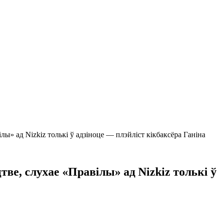
лы» ад Nizkiz толькі ў адзіноце — плэйліст кікбаксёра Ганіна
ве, слухае «Правілы» ад Nizkiz толькі ў