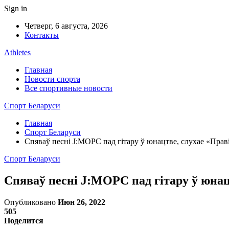
Sign in
Четверг, 6 августа, 2026
Контакты
Athletes
Главная
Новости спорта
Все спортивные новости
Спорт Беларуси
Главная
Спорт Беларуси
Спяваў песні J:МОРС пад гітару ў юнацтве, слухае «Праві
Спорт Беларуси
Спяваў песні J:МОРС пад гітару ў юнацт
Опубликовано
Июн 26, 2022
505
Поделится