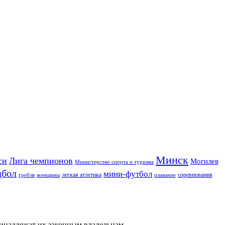
Минск
си
Лига чемпионов
Могилев
Министерство спорта и туризма
дбол
мини-футбол
легкая атлетика
соревнования
гребля
женщины
плавание
ринадлежат их законным владельцам.