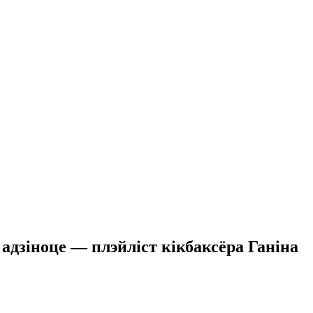
 адзіноце — плэйліст кікбаксёра Ганіна