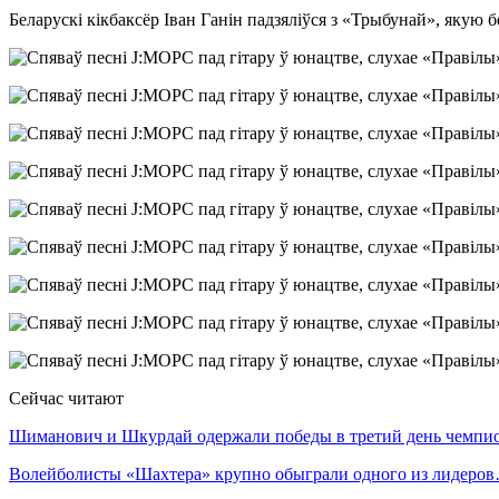
Беларускі кікбаксёр Іван Ганін падзяліўся з «Трыбунай», якую 
Сейчас читают
Шиманович и Шкурдай одержали победы в третий день чемп
Волейболисты «Шахтера» крупно обыграли одного из лидеро