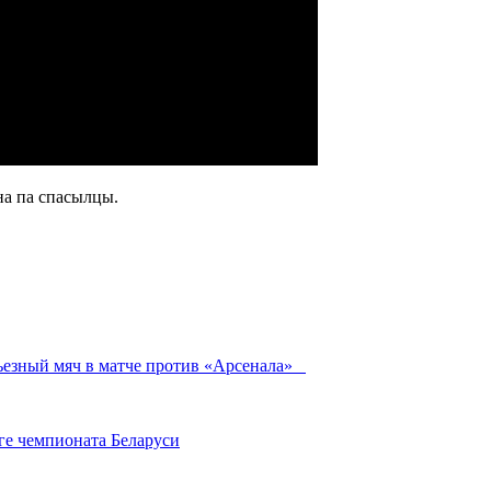
на па спасылцы.
ьезный мяч в матче против «Арсенала»
ге чемпионата Беларуси