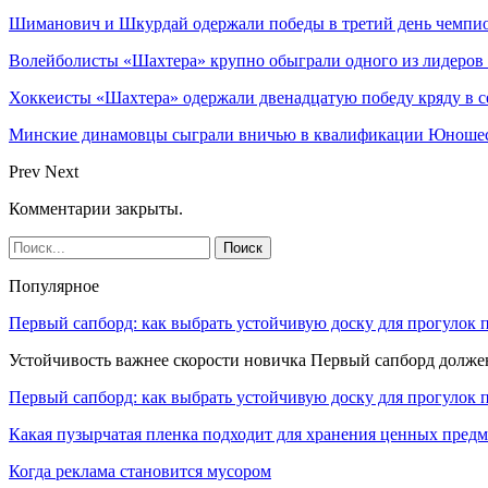
Шиманович и Шкурдай одержали победы в третий день чемпио
Волейболисты «Шахтера» крупно обыграли одного из лидеров
Хоккеисты «Шахтера» одержали двенадцатую победу кряду в с
Минские динамовцы сыграли вничью в квалификации Юноше
Prev
Next
Комментарии закрыты.
Популярное
Первый сапборд: как выбрать устойчивую доску для прогулок 
Устойчивость важнее скорости новичка Первый сапборд долж
Первый сапборд: как выбрать устойчивую доску для прогулок 
Какая пузырчатая пленка подходит для хранения ценных предм
Когда реклама становится мусором