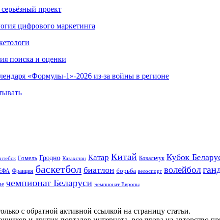
 серьёзный проект
ология цифрового маркетинга
кетологи
гия поиска и оценки
алендаря «Формулы-1»-2026 из-за войны в регионе
тывать
Китай
Кубок Белару
Катар
Гомель
Гродно
Казахстан
Ковальчук
итебск
баскетбол
ган
волейбол
биатлон
борьба
ЕФА
Франция
велоспорт
чемпионат Беларуси
ве
чемпионат Европы
олько с обратной активной ссылкой на страницу статьи.
чников и других порталов интернета, все права на авторство п