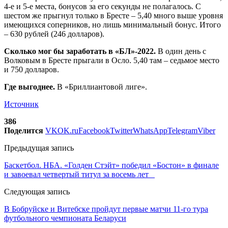
4-е и 5-е места, бонусов за его секунды не полагалось. С
шестом же прыгнул только в Бресте – 5,40 много выше уровня
имеющихся соперников, но лишь минимальный бонус. Итого
– 630 рублей (246 долларов).
Сколько мог бы заработать в «БЛ»-2022.
В один день с
Волковым в Бресте прыгали в Осло. 5,40 там – седьмое место
и 750 долларов.
Где выгоднее.
В «Бриллиантовой лиге».
Источник
386
Поделится
VK
OK.ru
Facebook
Twitter
WhatsApp
Telegram
Viber
Предыдущая запись
Баскетбол. НБА. «Голден Стэйт» победил «Бостон» в финале
и завоевал четвертый титул за восемь лет
Следующая запись
В Бобруйске и Витебске пройдут первые матчи 11-го тура
футбольного чемпионата Беларуси