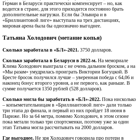
Герман в Беларуси практически компенсирует – но, как
водится в стране, для этого приходится постоянно брать
дополнительные нагрузки. Если бы Эльвира и в
«Бриллиантовой лиге» выступала на трех дистанциях,
мировая арена была бы однозначно выгоднее.
Татьяна Холодович (метание копья)
Сколько заработала в «БЛ»-2021.
3750 долларов.
Сколько заработала в Беларуси в 2022-м.
На мемориале
Клима Холодович выиграла с не очень дальним броском, а на
«Мы разам» умудрилась проиграть Виктории Богуцкой. В
Бресте бросок получился лучше – уверенная победа с 64,06 и
наконец бонус второго уровня, а не первого, как раньше. В
сумме получается 1350 рублей (528 долларов).
Сколько могла бы заработать в «БЛ»-2022.
Пока нисколько
– копьеметательницам в «Бриллиантовой лиге» дали только
три этапа до финала, и первый из них пройдет 18 июня в
Париже. Но за 64 метра, помимо Холодович, в этом сезоне
пока метали только три спортсменки, поэтому уже за один
этап Татьяна могла рассчитывать на 2000 долларов.
Где выгоднее.
Не зря Холодович говорила про потери в