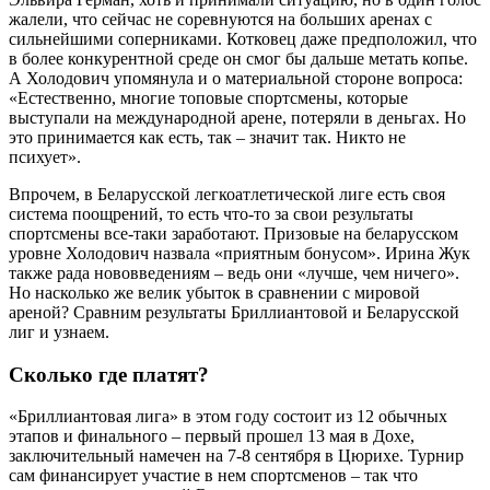
жалели, что сейчас не соревнуются на больших аренах с
сильнейшими соперниками. Котковец даже предположил, что
в более конкурентной среде он смог бы дальше метать копье.
А Холодович упомянула и о материальной стороне вопроса:
«Естественно, многие топовые спортсмены, которые
выступали на международной арене, потеряли в деньгах. Но
это принимается как есть, так – значит так. Никто не
психует».
Впрочем, в Беларусской легкоатлетической лиге есть своя
система поощрений, то есть что-то за свои результаты
спортсмены все-таки заработают. Призовые на беларусском
уровне Холодович назвала «приятным бонусом». Ирина Жук
также рада нововведениям – ведь они «лучше, чем ничего».
Но насколько же велик убыток в сравнении с мировой
ареной? Сравним результаты Бриллиантовой и Беларусской
лиг и узнаем.
Сколько где платят?
«Бриллиантовая лига» в этом году состоит из 12 обычных
этапов и финального – первый прошел 13 мая в Дохе,
заключительный намечен на 7-8 сентября в Цюрихе. Турнир
сам финансирует участие в нем спортсменов – так что