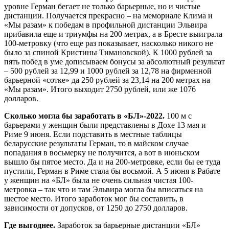
уровне Герман бегает не только барьерные, но и чистые
дистанции. Получается прекрасно – на мемориале Клима и
«Мы разам» к победам в профильной дистанции Эльвира
прибавила еще и триумфы на 200 метрах, а в Бресте выиграла
100-метровку (что еще раз показывает, насколько никого не
было за спиной Кристины Тимановской). К 1000 рублей за
пять побед в уме дописываем бонусы за абсолютный результат
– 500 рублей за 12,99 и 1000 рублей за 12,78 на фирменной
барьерной «сотке» да 250 рублей за 23,14 на 200 метрах на
«Мы разам». Итого выходит 2750 рублей, или же 1076
долларов.
Сколько могла бы заработать в «БЛ»-2022.
100 м с
барьерами у женщин были представлены в Дохе 13 мая и
Риме 9 июня. Если подставить в местные таблицы
беларусские результаты Герман, то в майском случае
попадания в восьмерку не получится, а вот в июньском
вышло бы пятое место. Да и на 200-метровке, если бы ее туда
пустили, Герман в Риме стала бы восьмой. А 5 июня в Рабате
у женщин на «БЛ» была не очень сильная чистая 100-
метровка – так что и там Эльвира могла бы вписаться на
шестое место. Итого заработок мог бы составить, в
зависимости от допусков, от 1250 до 2750 долларов.
Где выгоднее.
Заработок за барьерные дистанции «БЛ»