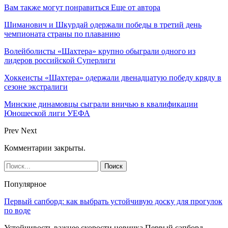
Вам также могут понравиться
Еще от автора
Шиманович и Шкурдай одержали победы в третий день
чемпионата страны по плаванию
Волейболисты «Шахтера» крупно обыграли одного из
лидеров российской Суперлиги
Хоккеисты «Шахтера» одержали двенадцатую победу кряду в
сезоне экстралиги
Минские динамовцы сыграли вничью в квалификации
Юношеской лиги УЕФА
Prev
Next
Комментарии закрыты.
Популярное
Первый сапборд: как выбрать устойчивую доску для прогулок
по воде
Устойчивость важнее скорости новичка Первый сапборд