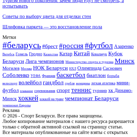
Туризм нового поколения: зачем люди едут не смотреть, а
испытывать
Советы по выбору цвета для отделки стен
Шлифовка паркета — это восстановление пола
Метки
#беларусь
#футбол
#россия
#брест
Азаренко
Китай
Кубок
Катар
Гомель
Гродно
Казахстан
Ковальчук
Витебск
Минск
Беларуси
Лига чемпионов
Министерство спорта и туризма
НОК Беларуси
Олимпиада
Могилев
Саснович
Москва
НХЛ
баскетбол
Соболенко
биатлон
борьба
УЕФА
Франция
гандбол
волейбол
мини-
легкая атлетика
гребля
женщины
велоспорт
теннис
спорт
футбол
хк Динамо-
турнир
соревнования
плавание
хоккей
чемпионат Беларуси
Минск
хоккей на траве
чемпионат Европы
Реклама
© 2026 - Спорт Беларуси. Все права защищены.
Любое копирование материалов с нашего ресурса разрешается
только с обратной активной ссылкой на страницу статьи.
Все материалы опубликованные на сайте взяты с открытых