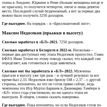
этапы в Лондоне, Юджине и Риме (больше женщины нигде и
не прыгали), то получится четвертое, пятое и лишь девятое
место. Последний случай безденежный, а вот за первые два
можно было получить 3250 долларов.
Где выгоднее.
На порядок – в «Бриллиантовой лиге».
Максим Недосеков (прыжки в высоту)
Сколько заработал в «БЛ»-2021.
7250 долларов.
Сколько заработал в Беларуси в 2022-м.
Нисколько –
первые два доступных ему этапа Недосеков пропустил. Глава
БФЛА Иван Тихон по этому поводу сказал, что каждый сам
определяет, как готовиться и куда заявляться.
Сколько мог бы заработать в «БЛ»-2022.
Мужчины
прыгали в высоту уже три раза – и лучший результат за все
время был 2,33. Недосеков взял бронзу ОИ с 2,37 – с другой
стороны, непонятно, на что он готов прямо сейчас, ведь
чемпионы тех Игр Муртаз Баршим и Джанмарко Тамбери в
«БЛ» этого года участвовали, но ни одного этапа не
выиграли. В общем, сложно сказать наверняка.
Где выгоднее.
Пока непонятно, но если Недосеков готов по