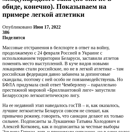
обиде, конечно). Показываем на
примере легкой атлетики
Опубликовано
Июн 17, 2022
386
Поделится
Массовые отстранения в белспорте в ответ на войну,
продолжаемую с 24 февраля Россией в Украине с
использованием территории Беларуси, заставили атлетов
поменять место выступлений. В куче видов новыми
локациями стали российские, но не в легкой атлетике – там
российская федерация давно забанена за допинговые
скандалы, поэтому с ней особо не повзаимодействуешь. Но
БФЛА придумала свой ответ Чемберлену – параллельно
престижной мировой «Бриллиантовой лиге» запустили
Беларусскую легкоатлетическую лигу.
На ее недавний этап наведалось госТВ – и, как оказалось,
лучшие легкоатлеты Беларуси совсем не спешат, как
привычно режиму, говорить, что санкции делают их только
сильнее. Подписанты за Лукашенко Татьяна Холодович и
Алексей Котковец, как и подписантка за честные выборы
Эльвира Герман, хоть и принимали ситуацию, но в один голос