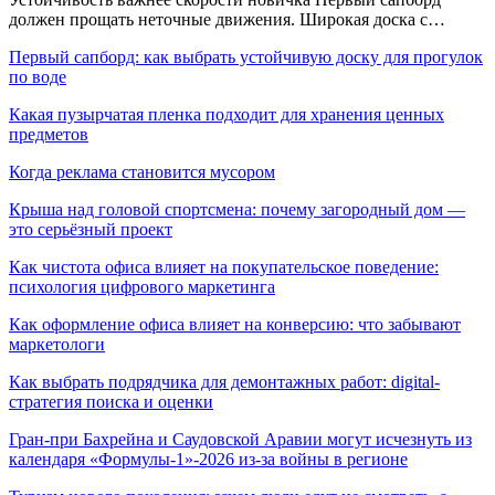
должен прощать неточные движения. Широкая доска с…
Первый сапборд: как выбрать устойчивую доску для прогулок
по воде
Какая пузырчатая пленка подходит для хранения ценных
предметов
Когда реклама становится мусором
Крыша над головой спортсмена: почему загородный дом —
это серьёзный проект
Как чистота офиса влияет на покупательское поведение:
психология цифрового маркетинга
Как оформление офиса влияет на конверсию: что забывают
маркетологи
Как выбрать подрядчика для демонтажных работ: digital-
стратегия поиска и оценки
Гран-при Бахрейна и Саудовской Аравии могут исчезнуть из
календаря «Формулы-1»-2026 из-за войны в регионе