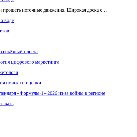
ен прощать неточные движения. Широкая доска с…
по воде
етов
 серьёзный проект
ология цифрового маркетинга
кетологи
гия поиска и оценки
алендаря «Формулы-1»-2026 из-за войны в регионе
тывать