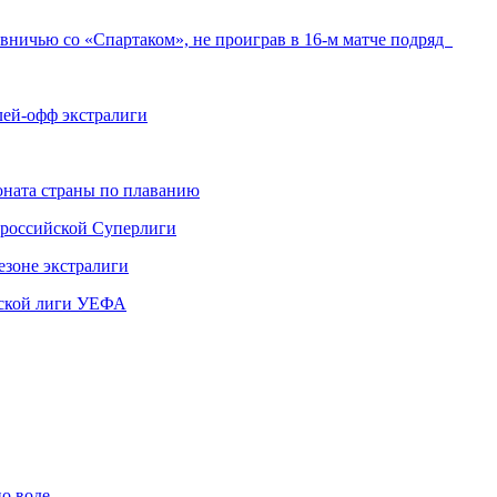
 вничью со «Спартаком», не проиграв в 16-м матче подряд
ей-офф экстралиги
ната страны по плаванию
 российской Суперлиги
езоне экстралиги
ской лиги УЕФА
по воде