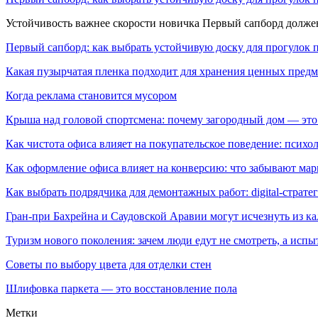
Устойчивость важнее скорости новичка Первый сапборд долж
Первый сапборд: как выбрать устойчивую доску для прогулок 
Какая пузырчатая пленка подходит для хранения ценных предм
Когда реклама становится мусором
Крыша над головой спортсмена: почему загородный дом — это
Как чистота офиса влияет на покупательское поведение: псих
Как оформление офиса влияет на конверсию: что забывают мар
Как выбрать подрядчика для демонтажных работ: digital-страте
Гран-при Бахрейна и Саудовской Аравии могут исчезнуть из к
Туризм нового поколения: зачем люди едут не смотреть, а испы
Советы по выбору цвета для отделки стен
Шлифовка паркета — это восстановление пола
Метки