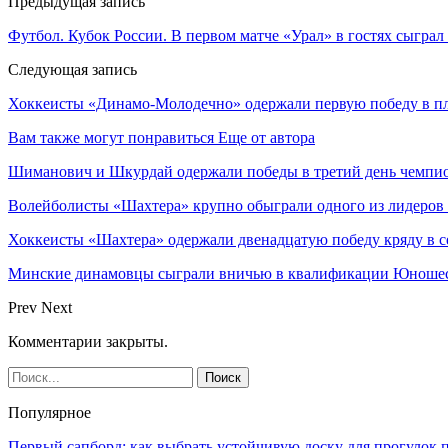
Предыдущая запись
Футбол. Кубок России. В первом матче «Урал» в гостях сыграл
Следующая запись
Хоккеисты «Динамо-Молодечно» одержали первую победу в пл
Вам также могут понравиться
Еще от автора
Шиманович и Шкурдай одержали победы в третий день чемпио
Волейболисты «Шахтера» крупно обыграли одного из лидеров
Хоккеисты «Шахтера» одержали двенадцатую победу кряду в с
Минские динамовцы сыграли вничью в квалификации Юноше
Prev
Next
Комментарии закрыты.
Популярное
Первый сапборд: как выбрать устойчивую доску для прогулок 