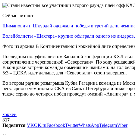
Сейчас читают
Шиманович и Шкурдай одержали победы в третий день чемп
Волейболисты «Шахтера» крупно обыграли одного из лидеро
Фото из архива В Континентальной хоккейной лиге определены
Последним полуфиналистом Западной конференции КХЛ стал д
сопротивление череповецкой «Северстали». По ходу решающей 
В концовке встречи команды обменялись шайбами: на гол бело
5:3 – ЦСКА идет дальше, для «Северстали» сезон завершен.
Во втором раунде розыгрыша Кубка Гагарина команда из Моск
регулярного чемпионата СКА из Санкт-Петербурга и нижегород
также серию до четырех побед проведут омский «Авангард» и 
хоккей
317
Поделится
VK
OK.ru
Facebook
Twitter
WhatsApp
Telegram
Viber