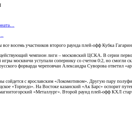
ионата…
в…
 все восемь участников второго раунда плей-офф Кубка Гагари
ействующий чемпион лиги – московский ЦСКА. В серии первого
игры москвичи уступали сопернику со счетом 0:2, но смогли ск
русского форварда череповчан Александра Суворова ответил «а
вы сойдется с ярославским «Локомотивом». Другую пару полуф
ское «Торпедо». На Востоке казанский «Ак Барс» оспорит путе
магнитогорский «Металлург». Второй раунд плей-офф КХЛ старт