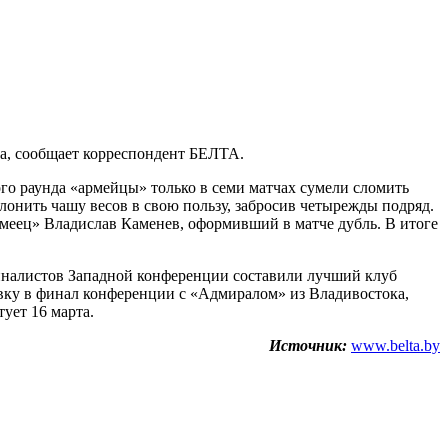
на, сообщает корреспондент БЕЛТА.
 раунда «армейцы» только в семи матчах сумели сломить
лонить чашу весов в свою пользу, забросив четырежды подряд.
рмеец» Владислав Каменев, оформивший в матче дубль. В итоге
иналистов Западной конференции составили лучший клуб
вку в финал конференции с «Адмиралом» из Владивостока,
ует 16 марта.
Источник:
www.belta.by