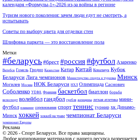
календаря «Формулы-1»-2026 из-за войны в регионе
Туризм нового поколения: зачем люди едут не смотреть, а
испытывать
Советы по выбору цвета для отделки стен
Шлифовка паркета — это восстановление пола
Метки
#беларусь
#футбол
#россия
#брест
Азаренко
Китай
Кубок
Катар
Гомель
Гродно
Казахстан
Ковальчук
Витебск
Минск
Беларуси
Лига чемпионов
Министерство спорта и туризма
НОК Беларуси
Олимпиада
Могилев
Саснович
Москва
НХЛ
баскетбол
Соболенко
биатлон
борьба
УЕФА
Франция
гандбол
волейбол
мини-
легкая атлетика
гребля
женщины
велоспорт
теннис
спорт
футбол
хк Динамо-
турнир
соревнования
плавание
хоккей
чемпионат Беларуси
Минск
хоккей на траве
чемпионат Европы
Реклама
© 2026 - Спорт Беларуси. Все права защищены.
Любое копирование материалов с нашего ресурса разрешается