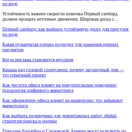
по воде
Устойчивость важнее скорости новичка Первый сапборд
должен прощать неточные движения. Широкая доска с…
Первый сапборд: как выбрать устойчивую доску для прогулок
по воде
Какая пузырчатая пленка подходит для хранения ценных
предметов
Когда реклама становится мусором
Крыша над головой спортсмена: почему загородный дом —
это серьёзный проект
Как чистота офиса влияет на покупательское поведение:
психология цифрового маркетинга
Как оформление офиса влияет на конверсию: что забывают
маркетологи
Как выбрать подрядчика для демонтажных работ: digital-
стратегия поиска и оценки
Гран-при Бахрейна и Саудовской Аравии могут исчезнуть из