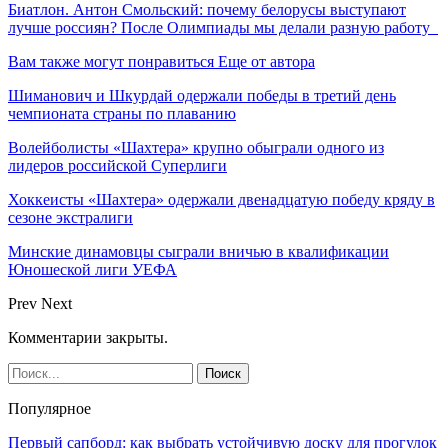
Биатлон. Антон Смольский: почему белорусы выступают
лучше россиян? После Олимпиады мы делали разную работу
Вам также могут понравиться
Еще от автора
Шиманович и Шкурдай одержали победы в третий день
чемпионата страны по плаванию
Волейболисты «Шахтера» крупно обыграли одного из
лидеров российской Суперлиги
Хоккеисты «Шахтера» одержали двенадцатую победу кряду в
сезоне экстралиги
Минские динамовцы сыграли вничью в квалификации
Юношеской лиги УЕФА
Prev
Next
Комментарии закрыты.
Популярное
Первый сапборд: как выбрать устойчивую доску для прогулок