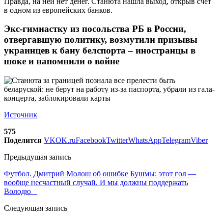
Правда, на ней нет денег. Станюта нашла выход, открыв счет
в одном из европейских банков.
Экс-гимнастку из посольства РБ в России,
отвергавшую политику, возмутили призывы
украинцев к бану белспорта – иностранцы в
шоке и напомнили о войне
Источник
575
Поделится
VK
OK.ru
Facebook
Twitter
WhatsApp
Telegram
Viber
Предыдущая запись
Футбол. Дмитрий Молош об ошибке Бушмы: этот гол —
вообще несчастный случай. И мы должны поддержать
Володю
Следующая запись