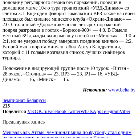
половину регулярного сезона без поражений, победив в
домашнем матче 10-го тура гродненский «УВД-Динамо» со
счетом 3:1. Еще один фаворит гомельский ВРЗ также на своей
площадке был сильнее минского клуба «Охрана-Динамо» —
2:0. Столичный «Дорожник» после четырех поражений
подряд разгромил в гостях «Борисов-900» — 4:0. В Гомеле
местный БЧ дважды выигрывал у гостей из «Минска» — 1:0 и
2:1, но не удержал победу, завершив поединок вничью — 2:2.
Второй мяч в ворота минчан забил Артур Кандратович,
который с 11 голами возглавил список лучших снайперов
турнира.
Положение в лидирующей группе после 10 туров: «Витэн» —
28 очков, «Столица» — 23, ВРЗ — 23, БЧ — 16, «УВД-
Динамо» — 16, «Минск» — 15.
Источник:
www.belta.by
чемпионат Беларуси
215
Поделится
VK
OK.ru
Facebook
Twitter
WhatsApp
Telegram
Viber
Предыдущая запись
Мешааль аль-Аттыя: чемпионат мира по футболу стал одним
из приоритетных национальных проектов Катара