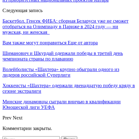
Следующая запись
Баскетбол. Генсек ФИБА: сборная Беларуси уже не сможет
отобраться на Олимпиаду в Париже в 2024 году — ни
мужская, ни женская
Вам также могут понравиться
Еще от автора
Шиманович и Шкурдай одержали победы в третий день
чемпионата страны по плаванию
Волейболисты «Шахтера» крупно обыграли одного из
лидеров российской Суперлиги
Хоккеисты «Шахтера» одержали двенадцатую победу кряду в
сезоне экстралиги
Минские динамовцы сыграли вничью в квалификации
Юношеской лиги УЕФА
Prev
Next
Комментарии закрыты.