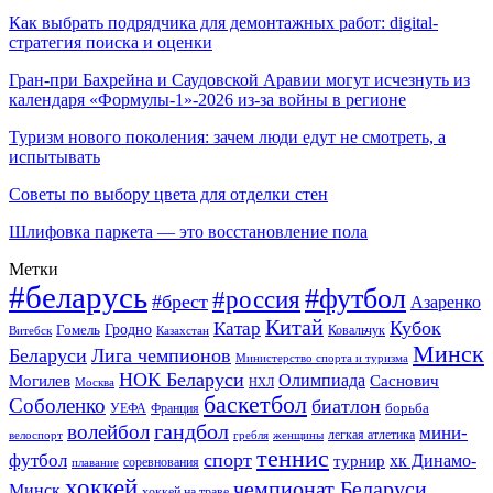
Как выбрать подрядчика для демонтажных работ: digital-
стратегия поиска и оценки
Гран-при Бахрейна и Саудовской Аравии могут исчезнуть из
календаря «Формулы-1»-2026 из-за войны в регионе
Туризм нового поколения: зачем люди едут не смотреть, а
испытывать
Советы по выбору цвета для отделки стен
Шлифовка паркета — это восстановление пола
Метки
#беларусь
#футбол
#россия
#брест
Азаренко
Китай
Кубок
Катар
Гомель
Гродно
Казахстан
Ковальчук
Витебск
Минск
Беларуси
Лига чемпионов
Министерство спорта и туризма
НОК Беларуси
Олимпиада
Могилев
Саснович
Москва
НХЛ
баскетбол
Соболенко
биатлон
борьба
УЕФА
Франция
гандбол
волейбол
мини-
легкая атлетика
гребля
женщины
велоспорт
теннис
спорт
футбол
хк Динамо-
турнир
соревнования
плавание
хоккей
чемпионат Беларуси
Минск
хоккей на траве